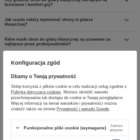
brzmienie i komfort gry?
Jak często należy wymieniać struny w gitarze
klasycznej?
Które marki strun do gitary klasycznej są uznawane za
najlepsze przez profesjonalistów?
Konfiguracja zgód
Dbamy o Twoją prywatność
Marka
Savarez
Sklep korzysta z plików cookie w celu realizacji usług zgodnie z
Polityką dotyczącą cookies
. Możesz określić warunki
Podmiot odpowiedzialny za ten
GEWA music GmbH
Więcej
przechowywania lub dostępu do cookie w Twojej przeglądarce.
produkt na terenie UE
Więcej informacji na temat warunków i prywatności można
znaleźć także na stronie
Prywatność i warunki Google
.
Symbol
655.827
KATEGORIA
STRUNY
Zawsze
Funkcjonalne pliki cookie (wymagane)
DO GITARY KLASYCZNEJ
aktywne
NACIĄG
High tension