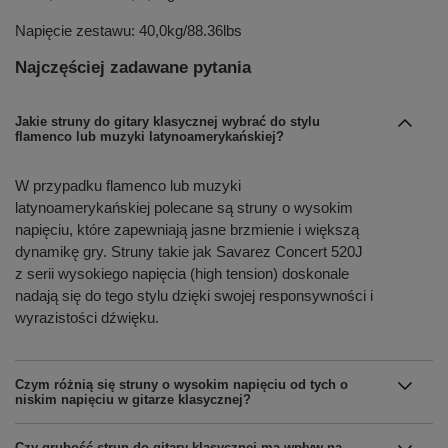
Napięcie zestawu: 40,0kg/88.36lbs
Najczęściej zadawane pytania
Jakie struny do gitary klasycznej wybrać do stylu
flamenco lub muzyki latynoamerykańskiej?
W przypadku flamenco lub muzyki
latynoamerykańskiej polecane są struny o wysokim
napięciu, które zapewniają jasne brzmienie i większą
dynamikę gry. Struny takie jak Savarez Concert 520J
z serii wysokiego napięcia (high tension) doskonale
nadają się do tego stylu dzięki swojej responsywności i
wyrazistości dźwięku.
Czym różnią się struny o wysokim napięciu od tych o
niskim napięciu w gitarze klasycznej?
Czy grubość strun do gitary klasycznej ma wpływ na