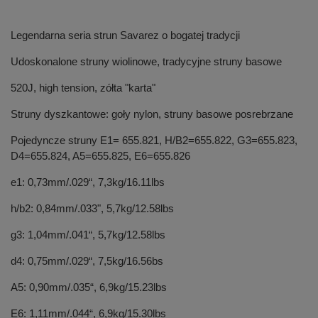
Legendarna seria strun Savarez o bogatej tradycji
Udoskonalone struny wiolinowe, tradycyjne struny basowe
520J, high tension, zółta "karta"
Struny dyszkantowe: goły nylon, struny basowe posrebrzane
Pojedyncze struny E1= 655.821, H/B2=655.822, G3=655.823,
D4=655.824, A5=655.825, E6=655.826
e1: 0,73mm/.029“, 7,3kg/16.11lbs
h/b2: 0,84mm/.033", 5,7kg/12.58lbs
g3: 1,04mm/.041“, 5,7kg/12.58lbs
d4: 0,75mm/.029“, 7,5kg/16.56bs
A5: 0,90mm/.035“, 6,9kg/15.23lbs
E6: 1,11mm/.044“, 6,9kg/15.30lbs