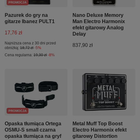
PROMOCJA
Pazurek do gry na
Nano Deluxe Memory
gitarze Ibanez PULT1
Man Electro Harmonix
efekt gitarowy Analog
17,76 zł
Delay
Najniższa cena z 30 dni przed
837,90 zł
obniżką:
18,72 zł
-5%
Cena regularna:
19,30 zł
-8%
PROMOCJA
Opaska tłumiąca Ortega
Metal Muff Top Boost
OSMU-S small czarna
Electro Harmonix efekt
opaska tłumiąca na gryf
gitarowy Distortion