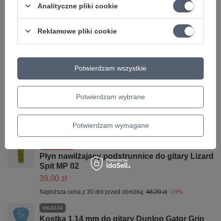
Analityczne pliki cookie
Parametry bezpieczeństwa
Parametry bezpieczeństwa
Reklamowe pliki cookie
Może potrzebujesz tego do gitary
Potwierdzam wszystkie
OKAZJA
Korbka do strun DP0002 z obcinarką
D'Addario Pro-Winder
Potwierdzam wybrane
56,26 zł
Najniższa cena z 30 dni przed obniżką:
53,09 zł
+5%
Potwierdzam wymagane
Cena regularna:
58,00 zł
-3%
PROMOCJA
Płyn nawilżający podstrunnice do gitary Lizard
Spit MP 02
39,00 zł
Najniższa cena z 30 dni przed obniżką:
48,20 zł
-19%
OKAZJA
Kostka 1.14 mm do gitary Dunlop Gator Grip