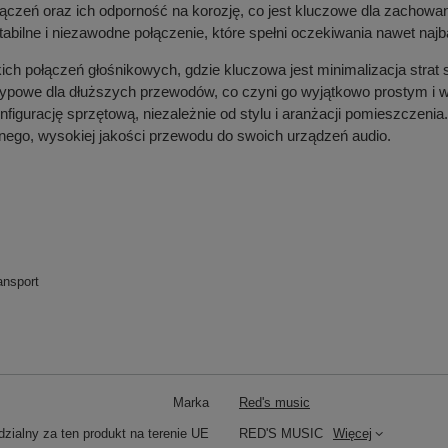
ączeń oraz ich odporność na korozję, co jest kluczowe dla zachowan
tabilne i niezawodne połączenie, które spełni oczekiwania nawet na
tkich połączeń głośnikowych, gdzie kluczowa jest minimalizacja strat
 typowe dla dłuższych przewodów, co czyni go wyjątkowo prostym i
igurację sprzętową, niezależnie od stylu i aranżacji pomieszczenia
nego, wysokiej jakości przewodu do swoich urządzeń audio.
ansport
Marka
Red's music
zialny za ten produkt na terenie UE
RED'S MUSIC
Więcej