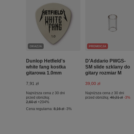
OKAZJA
PROMOCJA
Dunlop Hetfield's
D'Addario PWGS-
white fang kostka
SM slide szklany do
gitarowa 1.0mm
gitary rozmiar M
7,91 zł
39,00 zł
Najniższa cena z 30 dni
Najniższa cena z 30 dni
przed obniżką:
przed obniżką:
40,21 zł
-3%
2,60 zł
+204%
Cena regularna:
8,16 zł
-3%