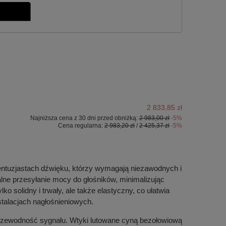
2 833,85 zł
Najniższa cena z 30 dni przed obniżką:
2 983,00 zł
-5%
Cena regularna:
2 983,20 zł
/
2 425,37 zł
-5%
entuzjastach dźwięku, którzy wymagają niezawodnych i
lne przesyłanie mocy do głośników, minimalizując
o solidny i trwały, ale także elastyczny, co ułatwia
talacjach nagłośnieniowych.
 przewodność sygnału. Wtyki lutowane cyną bezołowiową