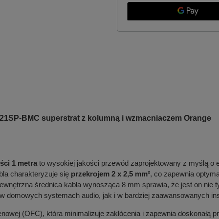
G121SP-BMC superstrat z kolumną i wzmacniaczem Orange
ści 1 metra
to wysokiej jakości przewód zaprojektowany z myślą o 
bla charakteryzuje się
przekrojem 2 x 2,5 mm²
, co zapewnia optyma
ewnętrzna średnica kabla wynosząca 8 mm sprawia, że jest on nie tylk
w domowych systemach audio, jak i w bardziej zaawansowanych ins
lenowej (OFC), która minimalizuje zakłócenia i zapewnia doskonałą