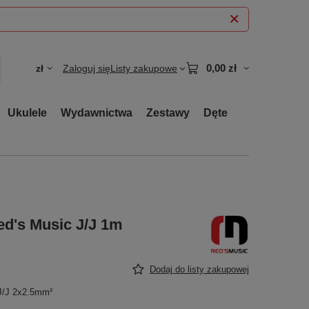
0,00 zł
zł
Zaloguj się
Listy zakupowe
Ukulele
Wydawnictwa
Zestawy
Dęte
ed's Music J/J 1m
Dodaj do listy zakupowej
J/J 2x2.5mm²