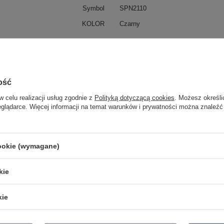
Symbol
SPN2110
KOLOR
Czarny
WYMIARY
DŁUGOŚĆ
1m
ość
PRZEKRÓJ KABLA
2x2.5mm²
w celu realizacji usług zgodnie z
Polityką dotyczącą cookies
. Możesz określi
eglądarce. Więcej informacji na temat warunków i prywatności można znaleźć
WTYKI
2 x Prosty
KATEGORIA
KABLE
Parametry bezpieczeństwa
Parametry bezpieczeństwa
cookie (wymagane)
kie
kie