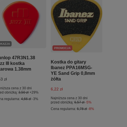
OKAZJA
PROMOCJA
nlop 47R3N1.38
Kostka do gitary
zz III kostka
Ibanez PPA16MSG-
tarowa 1.38mm
YE Sand Grip 0,8mm
żółta
3 zł
niższa cena z 30 dni
6,22 zł
ed obniżką:
3,50 zł
+29%
Najniższa cena z 30 dni
na regularna:
4,66 zł
-3%
przed obniżką:
6,57 zł
-5%
Cena regularna:
6,78 zł
-8%