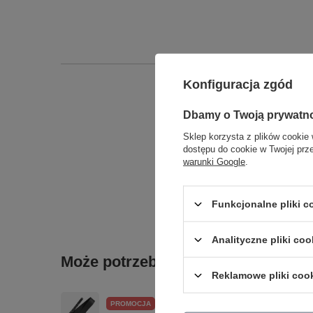
Konfiguracja zgód
Dbamy o Twoją prywatn
Sklep korzysta z plików cookie 
dostępu do cookie w Twojej prz
warunki Google
.
Funkcjonalne pliki 
Analityczne pliki coo
Może potrzebujesz tego do gitary
Reklamowe pliki coo
PROMOCJA