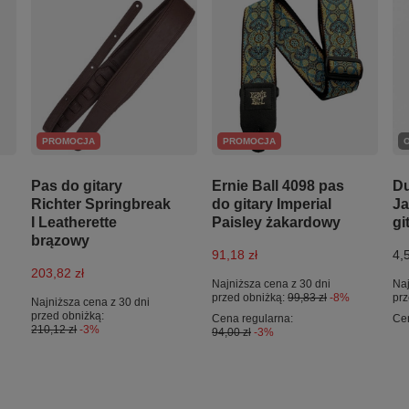
PROMOCJA
PROMOCJA
Pas do gitary
Ernie Ball 4098 pas
Du
Richter Springbreak
do gitary Imperial
Ja
I Leatherette
Paisley żakardowy
gi
brązowy
91,18 zł
4,5
203,82 zł
Najniższa cena z 30 dni
Naj
przed obniżką:
99,83 zł
-8%
prz
Najniższa cena z 30 dni
przed obniżką:
Cena regularna:
Ce
210,12 zł
-3%
94,00 zł
-3%