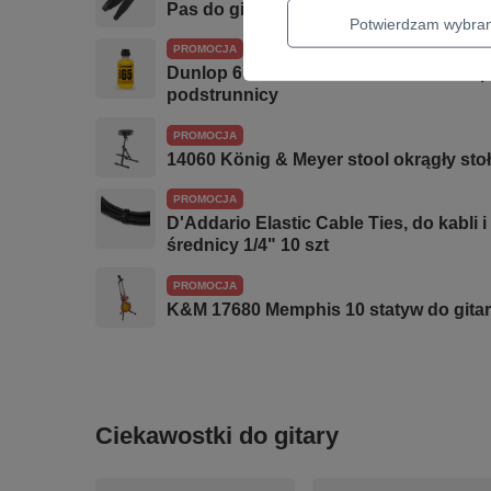
Pas do gitary Richter Raw V Nappa cz
Potwierdzam wybra
PROMOCJA
Dunlop 6554 Lemon Oil Fretboard Prepa
podstrunnicy
PROMOCJA
14060 König & Meyer stool okrągły st
PROMOCJA
D'Addario Elastic Cable Ties, do kabli
średnicy 1/4" 10 szt
PROMOCJA
K&M 17680 Memphis 10 statyw do gita
Ciekawostki do gitary