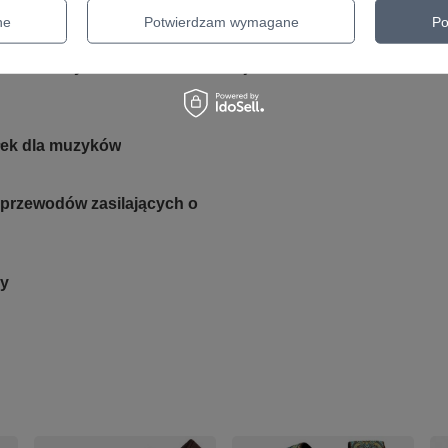
arny skórzany
ne
Potwierdzam wymagane
Po
rat do czyszczenia i konserwacji
ołek dla muzyków
 i przewodów zasilających o
ry