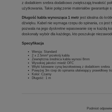
z dodatkiem srebra dodatkowo zwiększają trwałość poł
użytkowania. Takie połączenie materiałów gwarantuje s
Długość kabla wynosząca 1 metr
jest idealna do kró
dźwięku. Kabel nie wymaga rzepu do spinania, co jest
pozwala na jego dyskretne wpasowanie się w każdą konf
doskonały wybór dla każdego, kto poszukuje niezawod
Specyfikacja
Wersja: Standard
2 x 2.5mm² przekrój kabla
Zewnętrzna średnica kabla wynosi 8mm
Wysokiej jakości miedź OFC
Wtyki lutowane cyną bezołowiową z dodatkiem srebra
Powyżej 3m rzep do spinania ułatwiający prawidłowy tr
Kolor: Czarny
Długość: 1 m
Podmiot odpowied