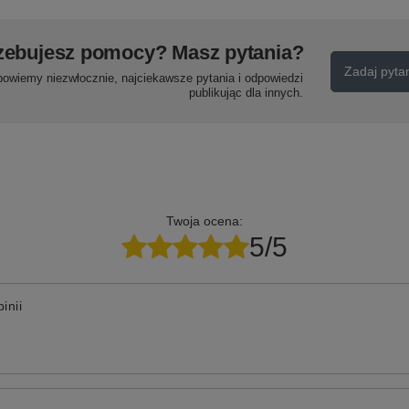
zebujesz pomocy? Masz pytania?
Zadaj pyta
powiemy niezwłocznie, najciekawsze pytania i odpowiedzi
publikując dla innych.
Twoja ocena:
5/5
inii