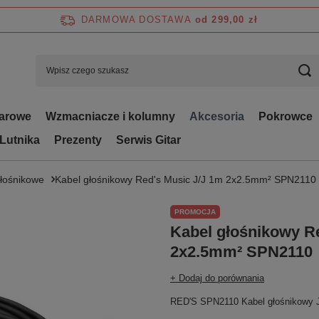
DARMOWA DOSTAWA
od 299,00 zł
tarowe
Wzmacniacze i kolumny
Akcesoria
Pokrowce
 Lutnika
Prezenty
Serwis Gitar
łośnikowe
Kabel głośnikowy Red's Music J/J 1m 2x2.5mm² SPN2110
PROMOCJA
Kabel głośnikowy R
2x2.5mm² SPN2110
+ Dodaj do porównania
RED'S SPN2110 Kabel głośnikowy 