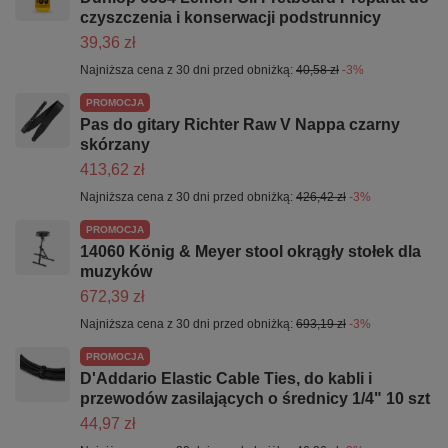
czyszczenia i konserwacji podstrunnicy
39,36 zł
Najniższa cena z 30 dni przed obniżką:
40,58 zł
-3%
PROMOCJA
Pas do gitary Richter Raw V Nappa czarny
skórzany
413,62 zł
Najniższa cena z 30 dni przed obniżką:
426,42 zł
-3%
PROMOCJA
14060 König & Meyer stool okrągły stołek dla
muzyków
672,39 zł
Najniższa cena z 30 dni przed obniżką:
693,19 zł
-3%
PROMOCJA
D'Addario Elastic Cable Ties, do kabli i
przewodów zasilających o średnicy 1/4" 10 szt
44,97 zł