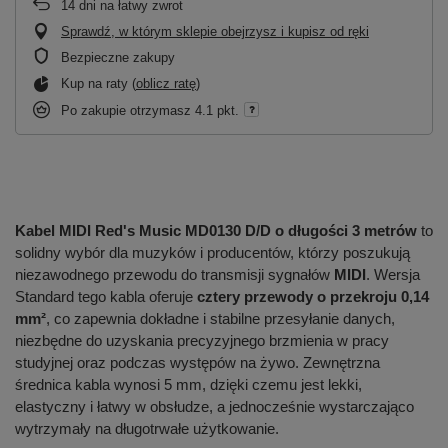
14
dni na łatwy zwrot
Sprawdź, w którym sklepie obejrzysz i kupisz od ręki
Bezpieczne zakupy
Kup na raty (
oblicz ratę
)
Po zakupie otrzymasz
4.1 pkt.
Kabel MIDI Red's Music MD0130 D/D o długości 3 metrów
to
solidny wybór dla muzyków i producentów, którzy poszukują
niezawodnego przewodu do transmisji sygnałów
MIDI
. Wersja
Standard tego kabla oferuje
cztery przewody o przekroju 0,14
mm²
, co zapewnia dokładne i stabilne przesyłanie danych,
niezbędne do uzyskania precyzyjnego brzmienia w pracy
studyjnej oraz podczas występów na żywo. Zewnętrzna
średnica kabla wynosi 5 mm, dzięki czemu jest lekki,
elastyczny i łatwy w obsłudze, a jednocześnie wystarczająco
wytrzymały na długotrwałe użytkowanie.