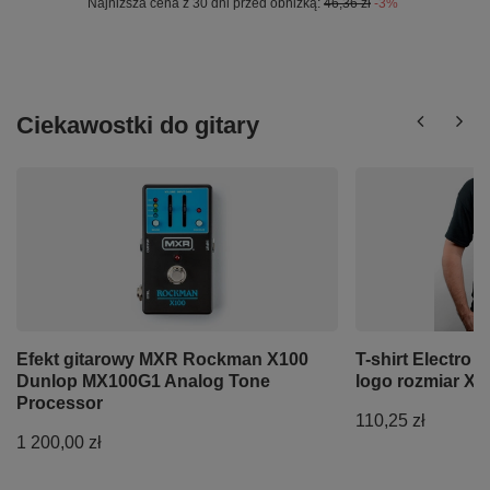
Najniższa cena z 30 dni przed obniżką:
46,36 zł
-3%
Ciekawostki do gitary
Efekt gitarowy MXR Rockman X100
T-shirt Electro 
Dunlop MX100G1 Analog Tone
logo rozmiar XL
Processor
110,25 zł
1 200,00 zł