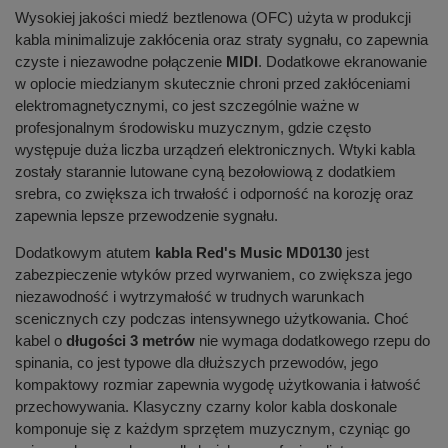
Wysokiej jakości miedź beztlenowa (OFC) użyta w produkcji
kabla minimalizuje zakłócenia oraz straty sygnału, co zapewnia
czyste i niezawodne połączenie
MIDI
. Dodatkowe ekranowanie
w oplocie miedzianym skutecznie chroni przed zakłóceniami
elektromagnetycznymi, co jest szczególnie ważne w
profesjonalnym środowisku muzycznym, gdzie często
występuje duża liczba urządzeń elektronicznych. Wtyki kabla
zostały starannie lutowane cyną bezołowiową z dodatkiem
srebra, co zwiększa ich trwałość i odporność na korozję oraz
zapewnia lepsze przewodzenie sygnału.
Dodatkowym atutem
kabla Red's Music MD0130
jest
zabezpieczenie wtyków przed wyrwaniem, co zwiększa jego
niezawodność i wytrzymałość w trudnych warunkach
scenicznych czy podczas intensywnego użytkowania. Choć
kabel o
długości 3 metrów
nie wymaga dodatkowego rzepu do
spinania, co jest typowe dla dłuższych przewodów, jego
kompaktowy rozmiar zapewnia wygodę użytkowania i łatwość
przechowywania. Klasyczny czarny kolor kabla doskonale
komponuje się z każdym sprzętem muzycznym, czyniąc go