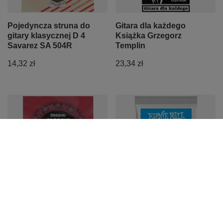
Pojedyncza struna do
Gitara dla każdego
gitary klasycznej D 4
Książka Grzegorz
Savarez SA 504R
Templin
14,32 zł
23,34 zł
D'Addario J27H05
Ernie Ball RPS
pojedyncza struna do
Reinforced Plain .012
gitary klasycznej
struna do gitary
nylonowa hard tension
elektrycznej lub
(5) A
akustycznej