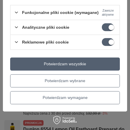
Zawsze
Funkcjonalne pliki cookie (wymagane)
aktywne
WYMIARY
Analityczne pliki cookie
DŁUGOŚĆ
3m
PRZEKRÓJ KABLA
4x0.14mm²
Reklamowe pliki cookie
KATEGORIA
KABLE
Parametry bezpieczeństwa
Parametry bezpieczeństwa
Potwierdzam wszystkie
Może potrzebujesz tego do gitary
Potwierdzam wybrane
PROMOCJA
Potwierdzam wymagane
K&M 17680 Memphis 10 statyw do gitary
128,04 zł
Najniższa cena z 30 dni przed obniżką:
132,00 zł
-3%
PROMOCJA
Dunlop 6554 Lemon Oil Fretboard Preparat do