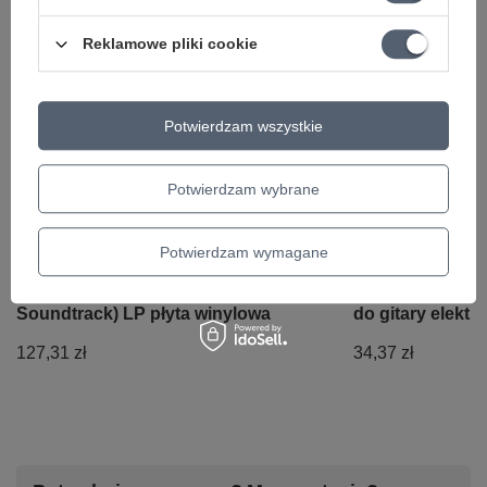
Reklamowe pliki cookie
Ciekawostki do gitary
Potwierdzam wszystkie
Potwierdzam wybrane
Potwierdzam wymagane
V/A - Footloose (Original
D'Addario EXL1
Soundtrack) LP płyta winylowa
do gitary elektr
127,31 zł
34,37 zł