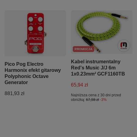
PROMOCJA
Kabel instrumentalny
Pico Pog Electro
Red's Music J/J 6m
Harmonix efekt gitarowy
1x0.23mm² GCF1160TB
Polyphonic Octave
Generator
65,94 zł
881,93 zł
Najniższa cena z 30 dni przed
obniżką:
67,98 zł
-3%