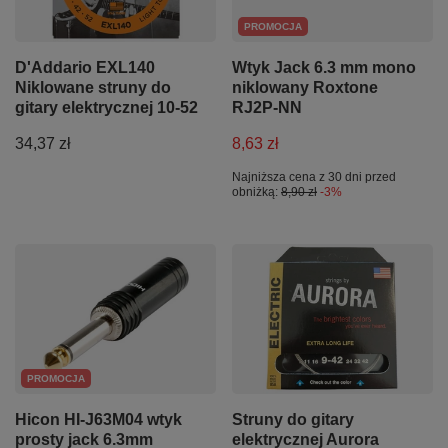
PROMOCJA
D'Addario EXL140
Wtyk Jack 6.3 mm mono
Niklowane struny do
niklowany Roxtone
gitary elektrycznej 10-52
RJ2P-NN
34,37 zł
8,63 zł
Najniższa cena z 30 dni przed
obniżką:
8,90 zł
-3%
PROMOCJA
Hicon HI-J63M04 wtyk
Struny do gitary
prosty jack 6.3mm
elektrycznej Aurora