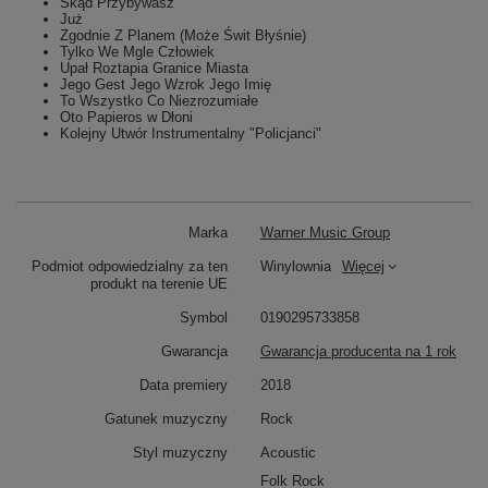
Skąd Przybywasz
Już
Zgodnie Z Planem (Może Świt Błyśnie)
Tylko We Mgle Człowiek
Upał Roztapia Granice Miasta
Jego Gest Jego Wzrok Jego Imię
To Wszystko Co Niezrozumiałe
Oto Papieros w Dłoni
Kolejny Utwór Instrumentalny "Policjanci"
Marka
Warner Music Group
Podmiot odpowiedzialny za ten
Winylownia
Więcej
produkt na terenie UE
Symbol
0190295733858
Gwarancja
Gwarancja producenta na 1 rok
Data premiery
2018
Gatunek muzyczny
Rock
Styl muzyczny
Acoustic
Folk Rock