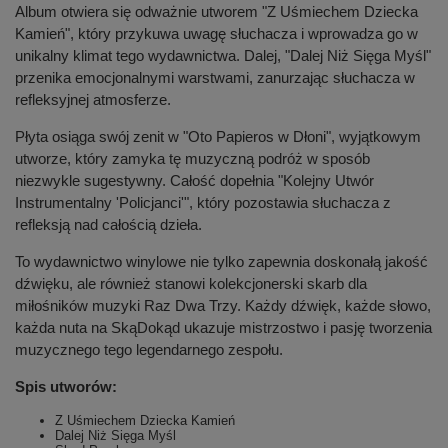
Album otwiera się odważnie utworem "Z Uśmiechem Dziecka
Kamień", który przykuwa uwagę słuchacza i wprowadza go w
unikalny klimat tego wydawnictwa. Dalej, "Dalej Niż Sięga Myśl"
przenika emocjonalnymi warstwami, zanurzając słuchacza w
refleksyjnej atmosferze.
Płyta osiąga swój zenit w "Oto Papieros w Dłoni", wyjątkowym
utworze, który zamyka tę muzyczną podróż w sposób
niezwykle sugestywny. Całość dopełnia "Kolejny Utwór
Instrumentalny 'Policjanci'", który pozostawia słuchacza z
refleksją nad całością dzieła.
To wydawnictwo winylowe nie tylko zapewnia doskonałą jakość
dźwięku, ale również stanowi kolekcjonerski skarb dla
miłośników muzyki Raz Dwa Trzy. Każdy dźwięk, każde słowo,
każda nuta na SkąDokąd ukazuje mistrzostwo i pasję tworzenia
muzycznego tego legendarnego zespołu.
Spis utworów:
Z Uśmiechem Dziecka Kamień
Dalej Niż Sięga Myśl