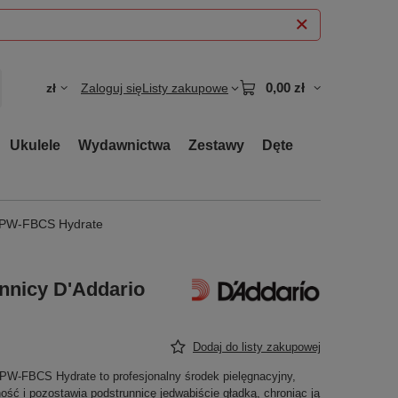
0,00 zł
zł
Zaloguj się
Listy zakupowe
Ukulele
Wydawnictwa
Zestawy
Dęte
o PW-FBCS Hydrate
nnicy D'Addario
Dodaj do listy zakupowej
 PW-FBCS Hydrate to profesjonalny środek pielęgnacyjny,
ość i pozostawia podstrunnicę jedwabiście gładką, chroniąc ją