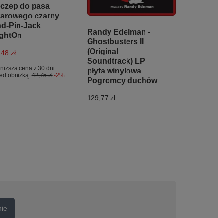
czep do pasa
tarowego czarny
d-Pin-Jack
Randy Edelman -
ghtOn
Ghostbusters II
(Original
,48 zł
Soundtrack) LP
niższa cena z 30 dni
płyta winylowa
ed obniżką:
42,75 zł
-2%
Pogromcy duchów
129,77 zł
nie