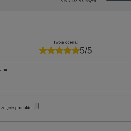
publikując dla innych.
Twoja ocena:
5/5
inii
zdjęcie produktu: