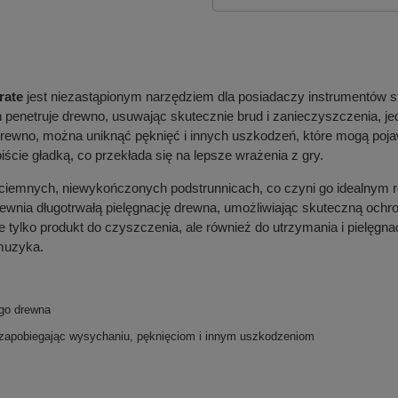
rate
jest niezastąpionym narzędziem dla posiadaczy instrumentó
 penetruje drewno, usuwając skutecznie brud i zanieczyszczenia, je
e drewno, można uniknąć pęknięć i innych uszkodzeń, które mogą po
iście gładką, co przekłada się na lepsze wrażenia z gry.
o ciemnych, niewykończonych podstrunnicach, co czyni go idealnym r
pewnia długotrwałą pielęgnację drewna, umożliwiając skuteczną ochro
e tylko produkt do czyszczenia, ale również do utrzymania i pielęgna
muzyka.
ego drewna
, zapobiegając wysychaniu, pęknięciom i innym uszkodzeniom