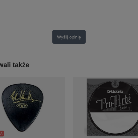
Wyślij opinię
ali także
JA