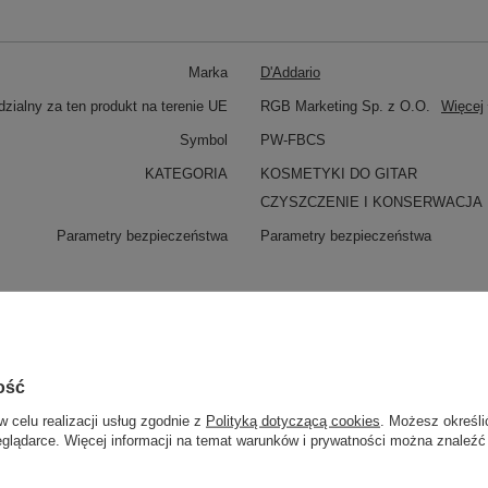
Marka
D'Addario
zialny za ten produkt na terenie UE
RGB Marketing Sp. z O.O.
Więcej
Symbol
PW-FBCS
KATEGORIA
KOSMETYKI DO GITAR
CZYSZCZENIE I KONSERWACJA
Parametry bezpieczeństwa
Parametry bezpieczeństwa
ość
III Gold Dunlop 47PJB3NG
w celu realizacji usług zgodnie z
Polityką dotyczącą cookies
. Możesz określi
eglądarce. Więcej informacji na temat warunków i prywatności można znaleźć