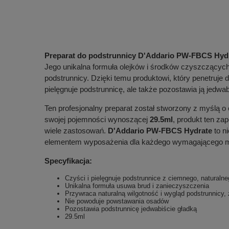
Preparat do podstrunnicy D'Addario PW-FBCS Hyd
Jego unikalna formuła olejków i środków czyszczących
podstrunnicy. Dzięki temu produktowi, który penetruj
pielęgnuje podstrunnicę, ale także pozostawia ją jedwab
Ten profesjonalny preparat został stworzony z myślą 
swojej pojemności wynoszącej
29.5ml
, produkt ten za
wiele zastosowań.
D'Addario PW-FBCS Hydrate
to ni
elementem wyposażenia dla każdego wymagającego 
Specyfikacja:
Czyści i pielęgnuje podstrunnice z ciemnego, naturaln
Unikalna formuła usuwa brud i zanieczyszczenia
Przywraca naturalną wilgotność i wygląd podstrunnicy
Nie powoduje powstawania osadów
Pozostawia podstrunnicę jedwabiście gładką
29.5ml