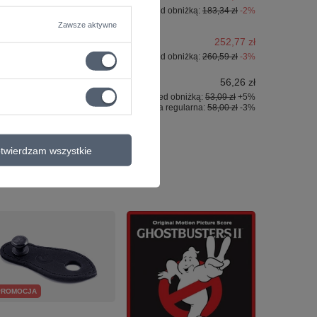
Najniższa cena z 30 dni przed obniżką:
183,34 zł
-2%
Zawsze aktywne
252,77 zł
Najniższa cena z 30 dni przed obniżką:
260,59 zł
-3%
56,26 zł
Najniższa cena z 30 dni przed obniżką:
53,09 zł
+5%
Cena regularna:
58,00 zł
-3%
twierdzam wszystkie
PROMOCJA