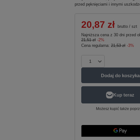
przed pęknięciami i innymi uszkodz
20,87 zł
brutto
/
szt
Najniższa cena z 30 dni przed o
21,51 zł
-2%
Cena regularna:
21,53 zł
-3%
Dodaj do koszyka
Możesz kupić także poprz