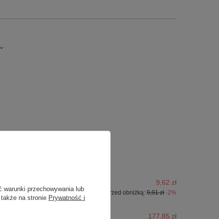
9,62 zł
ć warunki przechowywania lub
Najniższa cena z 30 dni przed obniżką:
9,91 zł
-2%
 także na stronie
Prywatność i
177,85 zł