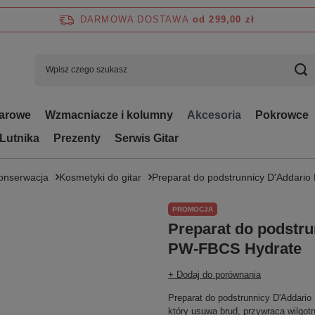
DARMOWA DOSTAWA
od 299,00 zł
tarowe
Wzmacniacze i kolumny
Akcesoria
Pokrowce
 Lutnika
Prezenty
Serwis Gitar
Konserwacja
Kosmetyki do gitar
Preparat do podstrunnicy D'Addari
PROMOCJA
Preparat do podstru
PW-FBCS Hydrate
+ Dodaj do porównania
Preparat do podstrunnicy D'Addario
który usuwa brud, przywraca wilgotn