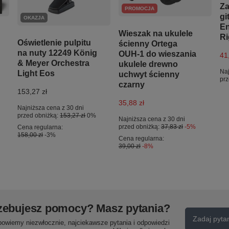
Za
PROMOCJA
gi
OKAZJA
En
Wieszak na ukulele
Ri
Oświetlenie pulpitu
ścienny Ortega
na nuty 12249 König
OUH-1 do wieszania
41
& Meyer Orchestra
ukulele drewno
Naj
Light Eos
uchwyt ścienny
prz
czarny
153,27 zł
35,88 zł
Najniższa cena z 30 dni
przed obniżką:
153,27 zł
0%
Najniższa cena z 30 dni
przed obniżką:
37,83 zł
-5%
Cena regularna:
158,00 zł
-3%
Cena regularna:
39,00 zł
-8%
zebujesz pomocy? Masz pytania?
Zadaj pyta
powiemy niezwłocznie, najciekawsze pytania i odpowiedzi