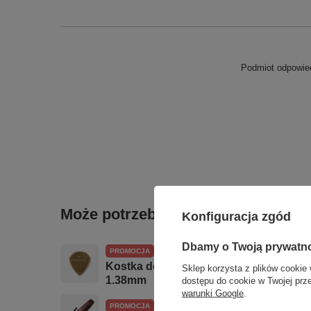
Podmiot odpowied
Może potrzebujesz tego do gitary
Konfiguracja zgód
Dbamy o Twoją prywatn
PROMOCJA
Kostka do gitary Joe Bonamassa Jazz 
Sklep korzysta z plików cookie 
1.38mm
dostępu do cookie w Twojej prz
warunki Google
.
PROMOCJA