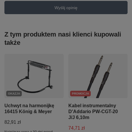
Wyślij opinię
Z tym produktem nasi klienci kupowali
także
OKAZJA
PROMOCJA
Uchwyt na harmonijkę
Kabel instrumentalny
16415 König & Meyer
D'Addario PW-CGT-20
J/J 6,10m
82,91 zł
74,71 zł