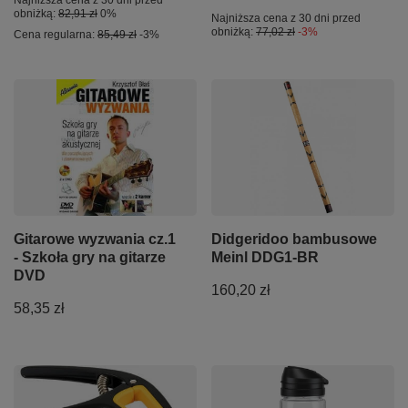
Najniższa cena z 30 dni przed
obniżką:
82,91 zł
0%
Najniższa cena z 30 dni przed
obniżką:
77,02 zł
-3%
Cena regularna:
85,49 zł
-3%
Gitarowe wyzwania cz.1
Didgeridoo bambusowe
- Szkoła gry na gitarze
Meinl DDG1-BR
DVD
160,20 zł
58,35 zł