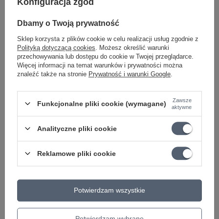
Konfiguracja zgód
Dbamy o Twoją prywatność
Sklep korzysta z plików cookie w celu realizacji usług zgodnie z
Polityką dotyczącą cookies
. Możesz określić warunki
przechowywania lub dostępu do cookie w Twojej przeglądarce.
Więcej informacji na temat warunków i prywatności można
znaleźć także na stronie
Prywatność i warunki Google
.
Zawsze
Funkcjonalne pliki cookie (wymagane)
aktywne
Analityczne pliki cookie
Oprogramowanie edytora
Możesz wgrać zewnętrzne IRy i edytować nazwy presetów
Reklamowe pliki cookie
poprzez oprogramowanie edytora. NUX NAI-5 OPTIMA AIR
obsługuje również strumień audio USB, co oznacza, że możesz
użyć tej kostki jako interfejsu do nagrywania. Routing USB
Potwierdzam wszystkie
AUDIO można regulować za pomocą oprogramowania edytora.
W przypadku systemu operacyjnego WINDOWS pobierz
sterownik NUX ASIO driver z pomocy technicznej.
Potwierdzam wybrane