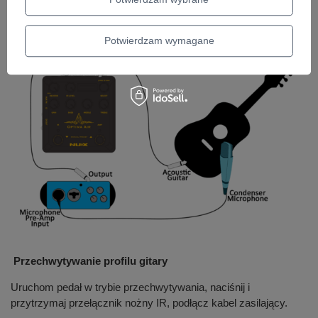
Oprogramowanie edytora oferuje wbudowane pokrętło, dzięki
czemu można dostosować poziom zewnętrznego IR.
Potwierdzam wymagane
Przechwytywanie profilu gitary
Uruchom pedał w trybie przechwytywania, naciśnij i
przytrzymaj przełącznik nożny IR, podłącz kabel zasilający.