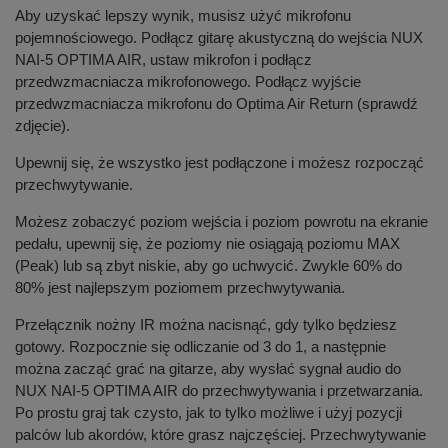
Aby uzyskać lepszy wynik, musisz użyć mikrofonu
pojemnościowego. Podłącz gitarę akustyczną do wejścia NUX
NAI-5 OPTIMA AIR, ustaw mikrofon i podłącz
przedwzmacniacza mikrofonowego. Podłącz wyjście
przedwzmacniacza mikrofonu do Optima Air Return (sprawdź
zdjęcie).
Upewnij się, że wszystko jest podłączone i możesz rozpocząć
przechwytywanie.
Możesz zobaczyć poziom wejścia i poziom powrotu na ekranie
pedału, upewnij się, że poziomy nie osiągają poziomu MAX
(Peak) lub są zbyt niskie, aby go uchwycić. Zwykle 60% do
80% jest najlepszym poziomem przechwytywania.
Przełącznik nożny IR można nacisnąć, gdy tylko będziesz
gotowy. Rozpocznie się odliczanie od 3 do 1, a następnie
można zacząć grać na gitarze, aby wysłać sygnał audio do
NUX NAI-5 OPTIMA AIR do przechwytywania i przetwarzania.
Po prostu graj tak czysto, jak to tylko możliwe i użyj pozycji
palców lub akordów, które grasz najczęściej. Przechwytywanie