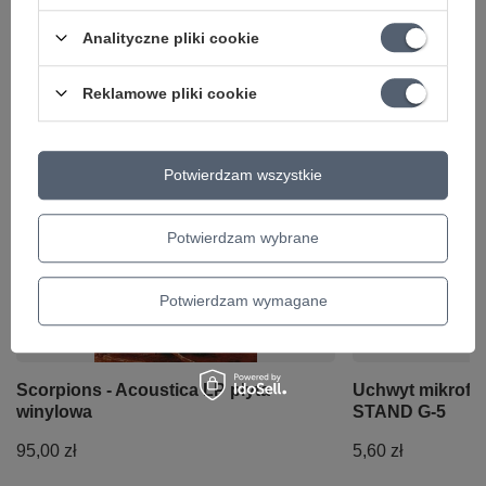
Symbol
True Bypass Wah-Pad (TBWP)
Analityczne pliki cookie
KATEGORIA
EFEKTY GITAROWE
Parametry bezpieczeństwa
Parametry bezpieczeństwa
Reklamowe pliki cookie
Ciekawostki do gitary
Potwierdzam wszystkie
Potwierdzam wybrane
Potwierdzam wymagane
Scorpions - Acoustica LP płyta
Uchwyt mikrof
winylowa
STAND G-5
95,00 zł
5,60 zł