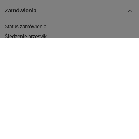
Zamówienia
Status zamówienia
Śledzenie przesyłki
Chcę zareklamować produkt
Chcę odstąpić od umowy
Chcę wymienić produkt
Kontakt
Konto
Regulaminy