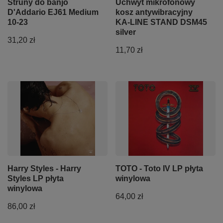
Struny do banjo
Uchwyt mikrofonowy
D'Addario EJ61 Medium
kosz antywibracyjny
10-23
KA-LINE STAND DSM45
silver
31,20 zł
11,70 zł
Harry Styles - Harry
TOTO - Toto IV LP płyta
Styles LP płyta
winylowa
winylowa
64,00 zł
86,00 zł