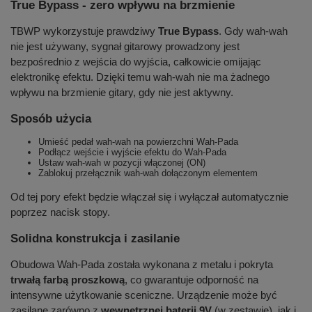
True Bypass - zero wpływu na brzmienie
TBWP wykorzystuje prawdziwy
True Bypass
. Gdy wah-wah
nie jest używany, sygnał gitarowy prowadzony jest
bezpośrednio z wejścia do wyjścia, całkowicie omijając
elektronikę efektu. Dzięki temu wah-wah nie ma żadnego
wpływu na brzmienie gitary, gdy nie jest aktywny.
Sposób użycia
Umieść pedał wah-wah na powierzchni Wah-Pada
Podłącz wejście i wyjście efektu do Wah-Pada
Ustaw wah-wah w pozycji włączonej (ON)
Zablokuj przełącznik wah-wah dołączonym elementem
Od tej pory efekt będzie włączał się i wyłączał automatycznie
poprzez nacisk stopy.
Solidna konstrukcja i zasilanie
Obudowa Wah-Pada została wykonana z metalu i pokryta
trwałą farbą proszkową
, co gwarantuje odporność na
intensywne użytkowanie sceniczne. Urządzenie może być
zasilane zarówno z
wewnętrznej baterii 9V
(w zestawie), jak i