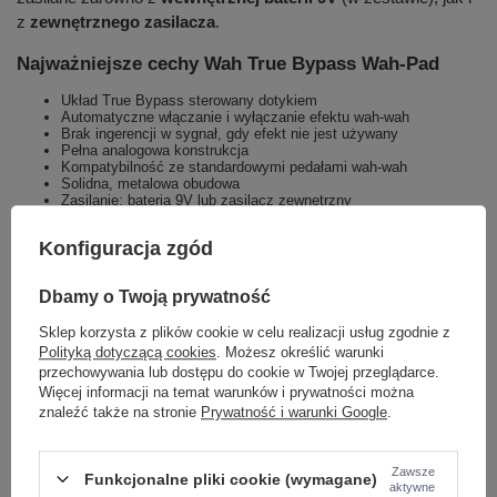
z
zewnętrznego zasilacza
.
Najważniejsze cechy Wah True Bypass Wah-Pad
Układ True Bypass sterowany dotykiem
Automatyczne włączanie i wyłączanie efektu wah-wah
Brak ingerencji w sygnał, gdy efekt nie jest używany
Pełna analogowa konstrukcja
Kompatybilność ze standardowymi pedałami wah-wah
Solidna, metalowa obudowa
Zasilanie: bateria 9V lub zasilacz zewnętrzny
True Bypass Wah-Pad (TBWP)
to idealne rozwiązanie dla
Konfiguracja zgód
gitarzystów, którzy chcą używać efektu wah-wah w sposób
naturalny, płynny i całkowicie transparentny brzmieniowo – bez
Dbamy o Twoją prywatność
dodatkowych kliknięć i bez kompromisów.
Sklep korzysta z plików cookie w celu realizacji usług zgodnie z
Polityką dotyczącą cookies
. Możesz określić warunki
przechowywania lub dostępu do cookie w Twojej przeglądarce.
Więcej informacji na temat warunków i prywatności można
znaleźć także na stronie
Prywatność i warunki Google
.
Marka
G-Lab
Podmiot odpowiedzialny za ten
Unitra Sp. z o.o.
Więcej
produkt na terenie UE
Zawsze
Funkcjonalne pliki cookie (wymagane)
aktywne