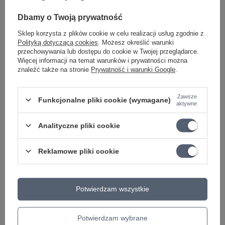
167,85 zł
Dbamy o Twoją prywatność
Najniższa cena z 30 dni przed obniżką:
173,04 zł
-3%
Sklep korzysta z plików cookie w celu realizacji usług zgodnie z
PROMOCJA
Polityką dotyczącą cookies
. Możesz określić warunki
Warwick - S-Style Security Lock System
przechowywania lub dostępu do cookie w Twojej przeglądarce.
zaczep do paska
Więcej informacji na temat warunków i prywatności można
65,14 zł
znaleźć także na stronie
Prywatność i warunki Google
.
Najniższa cena z 30 dni przed obniżką:
67,16 zł
-3%
Zawsze
PROMOCJA
Funkcjonalne pliki cookie (wymagane)
aktywne
D'Addario Dual Strap Lock PW-DLC-01-
zabezpieczenie do paska
Analityczne pliki cookie
19,14 zł
Najniższa cena z 30 dni przed obniżką:
19,73 zł
-2%
Reklamowe pliki cookie
Potwierdzam wszystkie
Ciekawostki do gitary
Potwierdzam wybrane