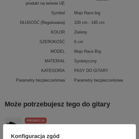
produkt na terenie UE
Symbol
Mojo Race brg
DŁUGOŚĆ (Regulowana)
100 cm - 145 cm
KOLOR
Zielony
SZEROKOŚĆ
6 cm
MODEL
Mojo Race Brg
MATERIAŁ
Syntetyczny
KATEGORIA
PASY DO GITARY
Parametry bezpieczeństwa
Parametry bezpieczeństwa
Może potrzebujesz tego do gitary
PROMOCJA
Uchwyt do nadajnika Richter Transmitter
Holder Universal czarny skórzany
Konfiguracja zgód