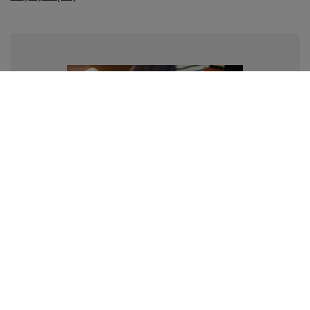
Jak wybrać pas do gitary?
Chcesz kupić pas do gitary, ale nie wiesz, jakimi
kryteriami się kierować? W tym wpisie dowiesz się
najpotrzebniejszych informacji o różnych rodzajach
pasów, ich producentach, materiałach. Zapraszamy do