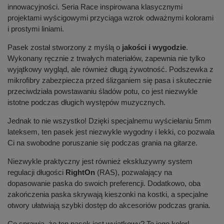
innowacyjności. Seria Race inspirowana klasycznymi
projektami wyścigowymi przyciąga wzrok odważnymi kolorami
i prostymi liniami.
Pasek został stworzony z myślą o
jakości i wygodzie
.
Wykonany ręcznie z trwałych materiałów, zapewnia nie tylko
wyjątkowy wygląd, ale również długą żywotność. Podszewka z
mikrofibry zabezpiecza przed ślizganiem się pasa i skutecznie
przeciwdziała powstawaniu śladów potu, co jest niezwykle
istotne podczas długich występów muzycznych.
Jednak to nie wszystko! Dzięki specjalnemu wyściełaniu 5mm
lateksem, ten pasek jest niezwykle wygodny i lekki, co pozwala
Ci na swobodne poruszanie się podczas grania na gitarze.
Niezwykle praktyczny jest również ekskluzywny system
regulacji długości
RightOn
(RAS), pozwalający na
dopasowanie paska do swoich preferencji. Dodatkowo, oba
zakończenia paska skrywają kieszonki na kostki, a specjalne
otwory ułatwiają szybki dostęp do akcesoriów podczas grania.
Co sprawia, że ten pasek jest wyjątkowy? To jego kolor!