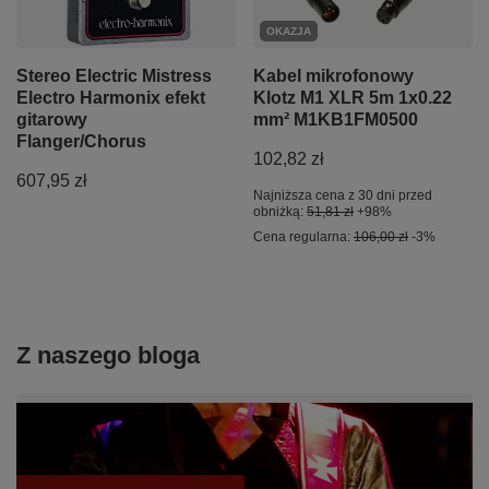
OKAZJA
Stereo Electric Mistress
Kabel mikrofonowy
Electro Harmonix efekt
Klotz M1 XLR 5m 1x0.22
gitarowy
mm² M1KB1FM0500
Flanger/Chorus
102,82 zł
607,95 zł
Najniższa cena z 30 dni przed
obniżką:
51,81 zł
+98%
Cena regularna:
106,00 zł
-3%
Z naszego bloga