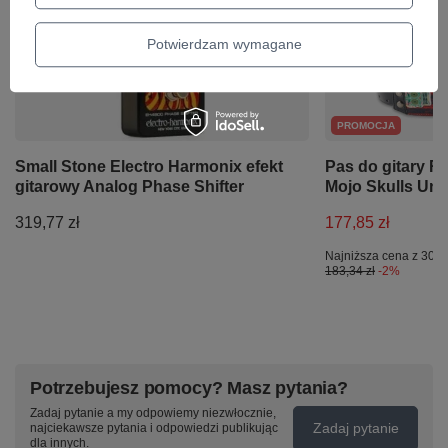
Potwierdzam wymagane
PROMOCJA
Small Stone Electro Harmonix efekt
Pas do gitary R
gitarowy Analog Phase Shifter
Mojo Skulls Uni
319,77 zł
177,85 zł
Najniższa cena z 30 d
183,34 zł
-2%
Potrzebujesz pomocy? Masz pytania?
Zadaj pytanie a my odpowiemy niezwłocznie,
Zadaj pytanie
najciekawsze pytania i odpowiedzi publikując
dla innych.