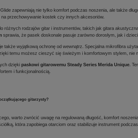
ri-Glide zapewniają nie tylko komfort podczas noszenia, ale także d
e na przechowywanie kostek czy innych akcesoriów.
do różnych rodzajów gitar i instrumentów, takich jak gitara akustyczn
m
sprawia, że pasek doskonale pasuje zarówno dorosłym, jak i dziec
je także wyjątkową ochronę od wewnątrz. Specjalna mikrofibra uży
ięki temu możesz cieszyć się świeżym i komfortowym stylem, nie m
tych dzięki
paskowi gitarowemu Steady Series Merida Unique
. Te
rtem i funkcjonalnością.
oczątkującego gitarzysty?
ącego, warto zwrócić uwagę na regulowaną długość, komfort noszenia 
iółką, która zapobiega otarciom oraz stabilizuje instrument podczas