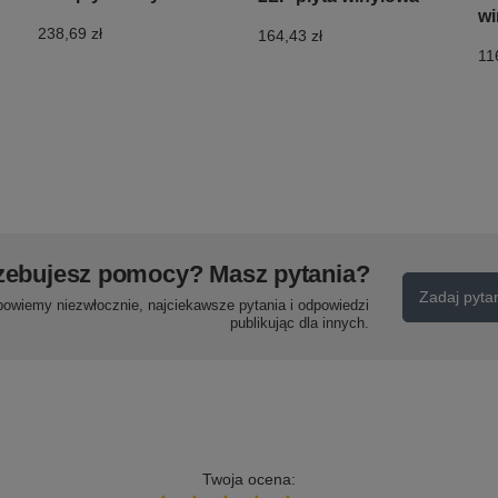
wi
238,69 zł
164,43 zł
11
zebujesz pomocy? Masz pytania?
Zadaj pyta
powiemy niezwłocznie, najciekawsze pytania i odpowiedzi
publikując dla innych.
Twoja ocena: