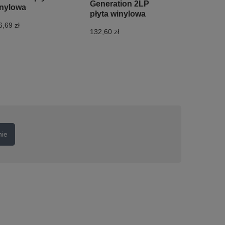
Generation 2LP
nylowa
płyta winylowa
6,69 zł
132,60 zł
nie