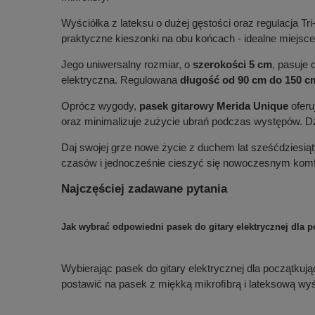
Wyściółka z lateksu o dużej gęstości oraz regulacja T
praktyczne kieszonki na obu końcach - idealne miejsc
Jego uniwersalny rozmiar, o
szerokości 5 cm
, pasuje 
elektryczna. Regulowana
długość od 90 cm do 150 c
Oprócz wygody,
pasek gitarowy Merida Unique
oferu
oraz minimalizuje zużycie ubrań podczas występów. Dz
Daj swojej grze nowe życie z duchem lat sześćdziesią
czasów i jednocześnie cieszyć się nowoczesnym komfo
Najczęściej zadawane pytania
Jak wybrać odpowiedni pasek do gitary elektrycznej dla p
Wybierając pasek do gitary elektrycznej dla początkuj
postawić na pasek z miękką mikroﬁbrą i lateksową wyśc