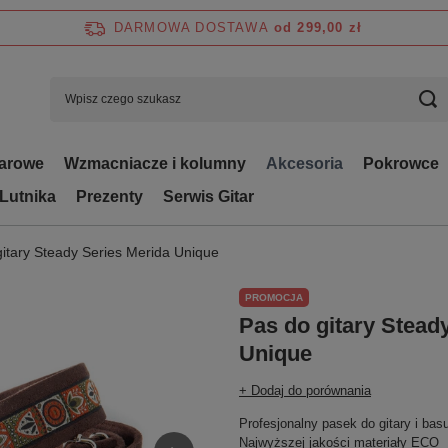
DARMOWA DOSTAWA
od 299,00 zł
tarowe
Wzmacniacze i kolumny
Akcesoria
Pokrowce
 Lutnika
Prezenty
Serwis Gitar
gitary Steady Series Merida Unique
PROMOCJA
Pas do gitary Stead
Unique
+ Dodaj do porównania
Profesjonalny pasek do gitary i bas
Najwyższej jakości materiały ECO