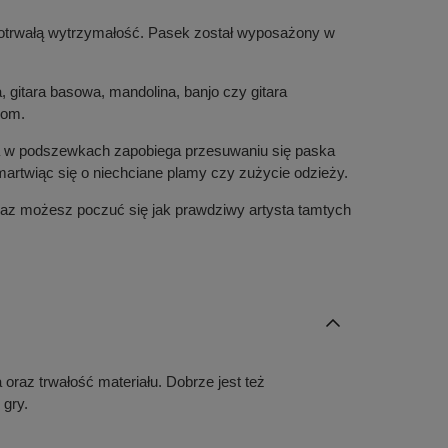
ługotrwałą wytrzymałość. Pasek został wyposażony w
a, gitara basowa, mandolina, banjo czy gitara
iom.
ta w podszewkach zapobiega przesuwaniu się paska
artwiąc się o niechciane plamy czy zużycie odzieży.
raz możesz poczuć się jak prawdziwy artysta tamtych
oraz trwałość materiału. Dobrze jest też
 gry.