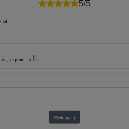
5/5
inii
zdjęcie produktu:
Wyślij opinię