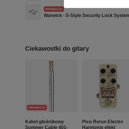
PROMOCJA
Warwick - S-Style Security Lock Syste
Ciekawostki do gitary
PROMOCJA
Kabel głośnikowy
Pico Rerun Electro
Sommer Cable 401-
Harmonix efekt