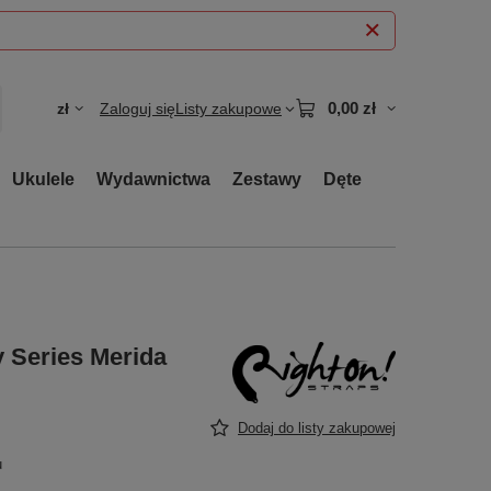
0,00 zł
zł
Zaloguj się
Listy zakupowe
Ukulele
Wydawnictwa
Zestawy
Dęte
y Series Merida
Dodaj do listy zakupowej
u