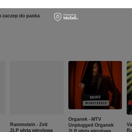
m zaczep do paska
Organek - MTV
Va
Rammstein - Zeit
Unplugged Organek
Ru
2LP płyta winylowa
2LP płyta winylowa