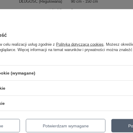
DŁUGOŚĆ (Regulowana)
90 cm - 150 cm
KOLOR
Brązowy
SZEROKOŚĆ
6 cm
MODEL
Merida Unique
ość
MATERIAŁ
Syntetyczny
w celu realizacji usług zgodnie z
Polityką dotyczącą cookies
. Możesz określi
KATEGORIA
PASY DO GITARY
eglądarce. Więcej informacji na temat warunków i prywatności można znaleźć
Parametry bezpieczeństwa
Parametry bezpieczeństwa
cookie (wymagane)
kie
kie
er Holder Universal czarny
ne
Potwierdzam wymagane
Po
- zabezpieczenie do paska