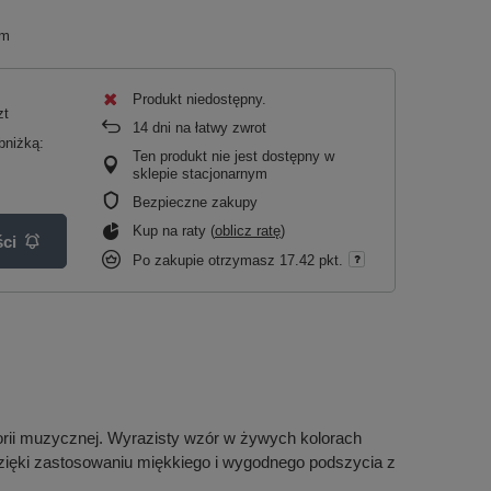
cm
Produkt niedostępny
zt
14
dni na łatwy zwrot
bniżką:
Ten produkt nie jest dostępny w
sklepie stacjonarnym
Bezpieczne zakupy
Kup na raty (
oblicz ratę
)
ci
Po zakupie otrzymasz
17.42 pkt.
orii muzycznej. Wyrazisty wzór w żywych kolorach
 dzięki zastosowaniu miękkiego i wygodnego podszycia z