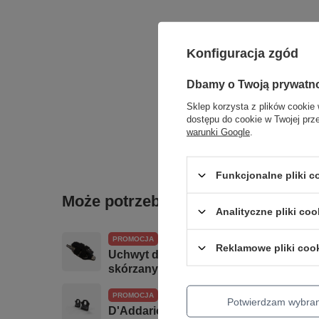
Konfiguracja zgód
Dbamy o Twoją prywatn
Sklep korzysta z plików cookie 
dostępu do cookie w Twojej prz
warunki Google
.
Funkcjonalne pliki 
Może potrzebujesz tego do gitary
Analityczne pliki coo
PROMOCJA
Reklamowe pliki coo
Uchwyt do nadajnika Richter Transmitt
skórzany
PROMOCJA
Potwierdzam wybra
D'Addario Dual Strap Lock PW-DLC-01