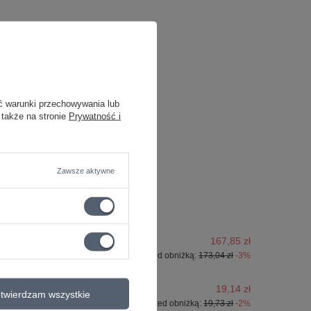
ć warunki przechowywania lub
 także na stronie
Prywatność i
Zawsze aktywne
167,85 zł
Najniższa cena z 30 dni przed obniżką:
173,04 zł
-3%
19,14 zł
twierdzam wszystkie
Najniższa cena z 30 dni przed obniżką:
19,73 zł
-2%