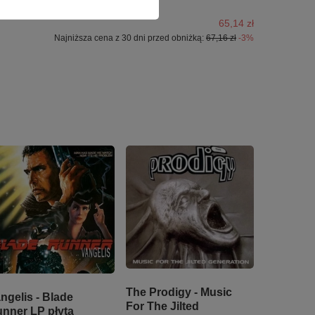
65,14 zł
Najniższa cena z 30 dni przed obniżką:
67,16 zł
-3%
The Prodigy - Music
ngelis - Blade
For The Jilted
nner LP płyta