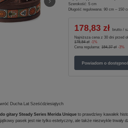
Szerokość: 5 cm
Długość regulowana: 90 cm – 150 
178,83 zł
brutto
/
s
Najniższa cena z 30 dni przed o
178,84 zł
-1%
Cena regularna:
184,37 zł
-3%
Powiadom o dostępnoś
wróć Ducha Lat Sześćdziesiątych
do gitary Steady Series Merida Unique
to prawdziwy kawałek hist
tkowy pasek jest nie tylko estetyczny, ale także niezwykle trwały