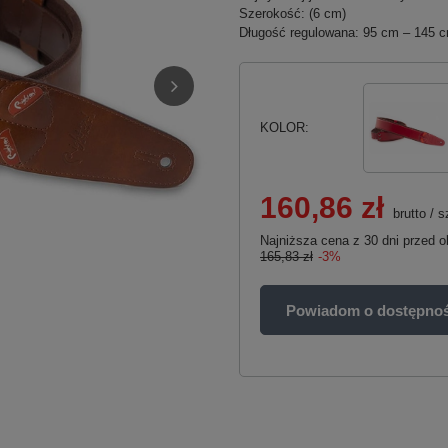
Szerokość: (6 cm)
Długość regulowana: 95 cm – 145 
KOLOR
160,86 zł
brutto
/
s
Najniższa cena z 30 dni przed o
165,83 zł
-3%
Powiadom o dostępnoś