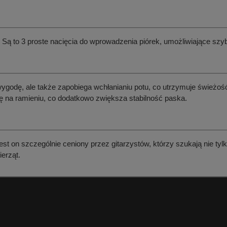
Są to 3 proste nacięcia do wprowadzenia piórek, umożliwiające szybs
godę, ale także zapobiega wchłanianiu potu, co utrzymuje świeżoś
się na ramieniu, co dodatkowo zwiększa stabilność paska.
est on szczególnie ceniony przez gitarzystów, którzy szukają nie ty
erząt.