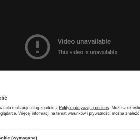
ość
w celu realizacji usług zgodnie z
Polityką dotyczącą cookies
. Możesz określi
eglądarce. Więcej informacji na temat warunków i prywatności można znaleźć
cookie (wymagane)