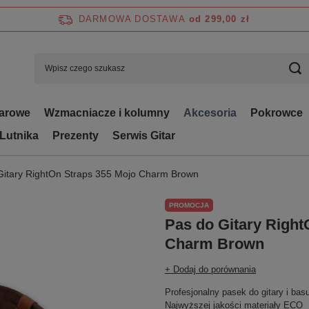
DARMOWA DOSTAWA
od 299,00 zł
tarowe
Wzmacniacze i kolumny
Akcesoria
Pokrowce
 Lutnika
Prezenty
Serwis Gitar
Gitary RightOn Straps 355 Mojo Charm Brown
PROMOCJA
Pas do Gitary Right
Charm Brown
+ Dodaj do porównania
Profesjonalny pasek do gitary i bas
Najwyższej jakości materiały ECO