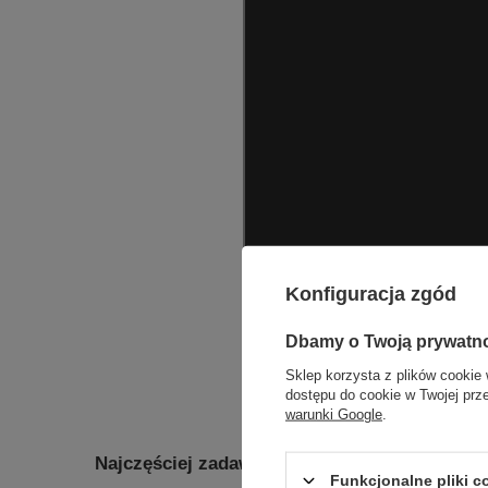
Konfiguracja zgód
Dbamy o Twoją prywatn
Sklep korzysta z plików cookie 
dostępu do cookie w Twojej prz
warunki Google
.
Najczęściej zadawane pytania
Funkcjonalne pliki 