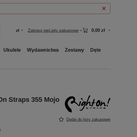
0,00 zł
zł
Zaloguj się
Listy zakupowe
Ukulele
Wydawnictwa
Zestawy
Dęte
On Straps 355 Mojo
Dodaj do listy zakupowej
u