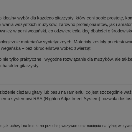
idealny wybór dla każdego gitarzysty, który ceni sobie prostotę, ko
kiwania wszystkich muzyków, zarówno profesjonalistów, jak i amato
ównież w pełni wegański, co odzwierciedla ideę dbałości o środowisko
gicznie materiałów syntetycznych. Materiały zostały przetestowa
ą wegańską – bez okrucieństwa wobec zwierząt.
nie tylko praktyczne i wygodne rozwiązanie dla muzyków, ale także 
charakter gitarzysty.
żenie ciężaru gitary lub basu na ramieniu, co jest szczególnie wa
wnemu systemowi RAS (Righton Adjustment System) pozwala dostoso
 jak uchwyt na kostki na przedniej wszywce oraz nacięcia na tylnej wszywc