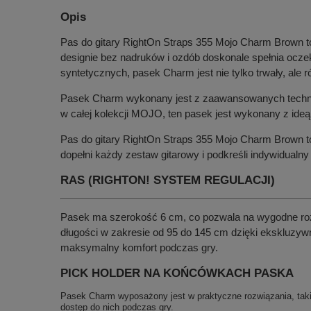
Opis
Pas do gitary RightOn Straps 355 Mojo Charm Brown to 
designie bez nadruków i ozdób doskonale spełnia ocze
syntetycznych, pasek Charm jest nie tylko trwały, ale r
Pasek Charm wykonany jest z zaawansowanych technolo
w całej kolekcji MOJO, ten pasek jest wykonany z ide
Pas do gitary RightOn Straps 355 Mojo Charm Brown to 
dopełni każdy zestaw gitarowy i podkreśli indywidualny 
RAS
(RIGHTON! SYSTEM REGULACJI)
Pasek ma szerokość 6 cm, co pozwala na wygodne rozło
długości w zakresie od 95 do 145 cm dzięki ekskluzy
maksymalny komfort podczas gry.
PICK HOLDER NA KOŃCÓWKACH PASKA
Pasek Charm wyposażony jest w praktyczne rozwiązania, takie
dostęp do nich podczas gry.