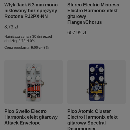
Wtyk Jack 6.3 mm mono
Stereo Electric Mistress
niklowany bez sprężyny
Electro Harmonix efekt
Roxtone RJ2PX-NN
gitarowy
Flanger/Chorus
8,73 zł
607,95 zł
Najniższa cena z 30 dni przed
obniżką:
8,73 zł
0%
Cena regularna:
9,00 zł
-3%
Pico Swello Electro
Pico Atomic Cluster
Harmonix efekt gitarowy
Electro Harmonix efekt
Attack Envelope
gitarowy Spectral
Decomposer