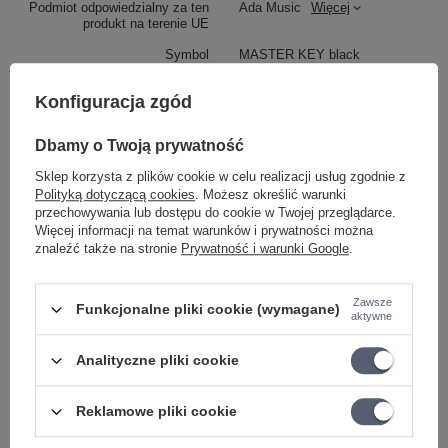
Podmiot odpowiedzialny za ten
Ada Music
Więcej
produkt na terenie UE
Symbol
MASTER KEY black
DŁUGOŚĆ (Regulowana)
95 cm - 143 cm
Konfiguracja zgód
KOLOR
Czarny
Dbamy o Twoją prywatność
SZEROKOŚĆ
6 cm
Sklep korzysta z plików cookie w celu realizacji usług zgodnie z
MODEL
MASTER KEY black
Polityką dotyczącą cookies
. Możesz określić warunki
MATERIAŁ
Syntetyczny
przechowywania lub dostępu do cookie w Twojej przeglądarce.
Więcej informacji na temat warunków i prywatności można
KATEGORIA
PASY DO GITARY
znaleźć także na stronie
Prywatność i warunki Google
.
Parametry bezpieczeństwa
Parametry bezpieczeństwa
Zawsze
Funkcjonalne pliki cookie (wymagane)
aktywne
Może potrzebujesz tego do gitary
Analityczne pliki cookie
PROMOCJA
Reklamowe pliki cookie
Uchwyt do nadajnika Richter Transmitter
Holder Universal czarny skórzany