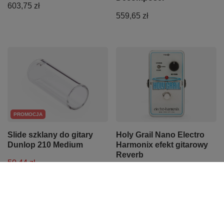
603,75 zł
559,65 zł
PROMOCJA
Slide szklany do gitary
Holy Grail Nano Electro
Dunlop 210 Medium
Harmonix efekt gitarowy
Reverb
50,44 zł
515,30 zł
Najniższa cena z 30 dni przed
obniżką:
52,00 zł
-3%