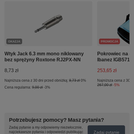
OKAZJA
PROMOCJA
Wtyk Jack 6.3 mm mono niklowany
Pokrowiec na gi
bez sprężyny Roxtone RJ2PX-NN
Ibanez IGB571-L
8,73 zł
253,65 zł
Najniższa cena z 30 dni przed obniżką:
8,73 zł
0%
Najniższa cena z 30 d
267,00 zł
-5%
Cena regularna:
9,00 zł
-3%
Potrzebujesz pomocy? Masz pytania?
Zadaj pytanie a my odpowiemy niezwłocznie,
Zadaj pytanie
najciekawsze pytania i odpowiedzi publikując