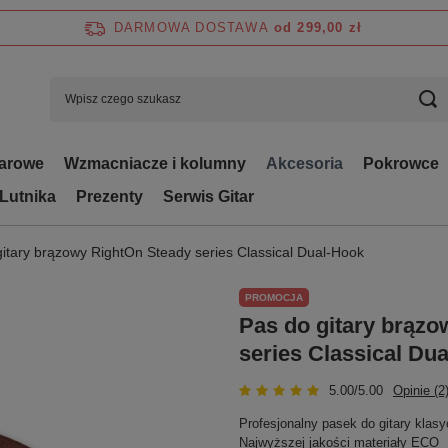
DARMOWA DOSTAWA
od 299,00 zł
tarowe
Wzmacniacze i kolumny
Akcesoria
Pokrowce
 Lutnika
Prezenty
Serwis Gitar
itary brązowy RightOn Steady series Classical Dual-Hook
PROMOCJA
Pas do gitary brąz
series Classical Du
5.00/5.00
Opinie (2
Profesjonalny pasek do gitary klasy
Najwyższej jakości materiały ECO