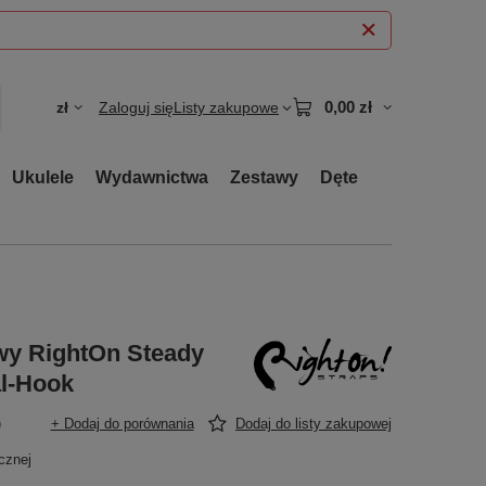
0,00 zł
zł
Zaloguj się
Listy zakupowe
Ukulele
Wydawnictwa
Zestawy
Dęte
owy RightOn Steady
al-Hook
)
+ Dodaj do porównania
Dodaj do listy zakupowej
cznej