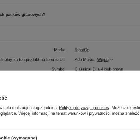
wych pasków gitarowych?
Marka
RightOn
zialny za ten produkt na terenie UE
Ada Music
Więcej
Symbol
Classical Dual-Hook brown
DŁUGOŚĆ (Regulowana)
108 cm - 163 cm
KOLOR
Brązowy
ość
SZEROKOŚĆ
2
5 cm
w celu realizacji usług zgodnie z
Polityką dotyczącą cookies
. Możesz określi
eglądarce. Więcej informacji na temat warunków i prywatności można znaleźć
MODEL
Classical Dual-Hook
MATERIAŁ
Syntetyczny
KATEGORIA
PASY DO GITARY
cookie (wymagane)