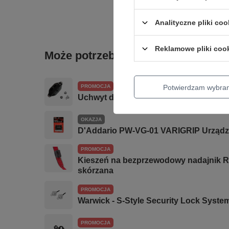
Analityczne pliki coo
Reklamowe pliki coo
Może potrzebujesz tego do gitary
Potwierdzam wybra
PROMOCJA
Uchwyt do nadajnika Richter Transmitt
OKAZJA
D'Addario PW-VG-01 VARIGRIP Urządze
PROMOCJA
Kieszeń na bezprzewodowy nadajnik R
skórzana
PROMOCJA
Warwick - S-Style Security Lock Syste
PROMOCJA