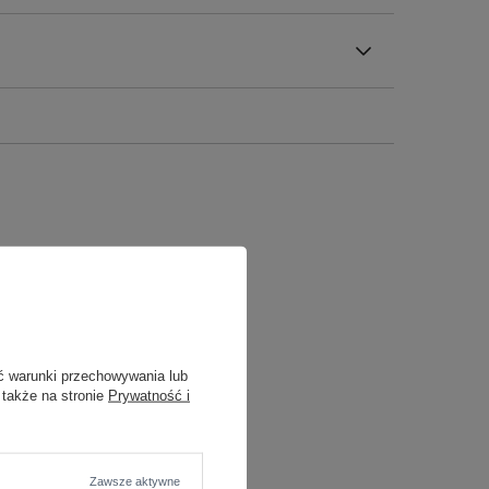
ć warunki przechowywania lub
 także na stronie
Prywatność i
Zawsze aktywne