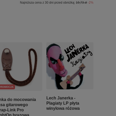
Najniższa cena z 30 dni przed obniżką:
19,73 zł
-2%
PROMOCJA
Lech Janerka -
nka do mocowania
Plagiaty LP płyta
sa gitarowego
winylowa różowa
rap-Link Pro
ghtOn brązowa