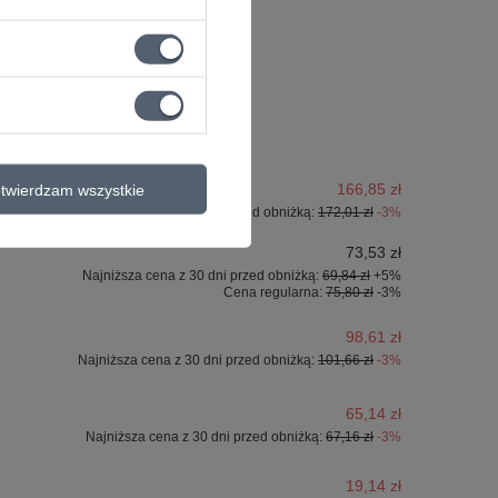
166,85 zł
twierdzam wszystkie
Najniższa cena z 30 dni przed obniżką:
172,01 zł
-3%
73,53 zł
Najniższa cena z 30 dni przed obniżką:
69,84 zł
+5%
Cena regularna:
75,80 zł
-3%
98,61 zł
Najniższa cena z 30 dni przed obniżką:
101,66 zł
-3%
65,14 zł
Najniższa cena z 30 dni przed obniżką:
67,16 zł
-3%
19,14 zł