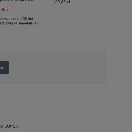
125,65 zł
,65 zł
niższa cena z 30 dni
ed obniżką:
56,34 zł
-3%
nie
wem SUPER.