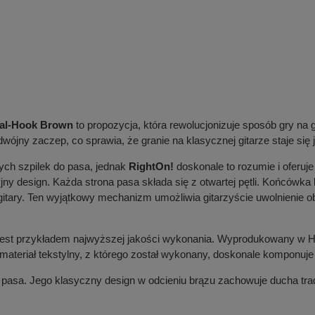
Dual-Hook Brown
to propozycja, która rewolucjonizuje sposób gry na 
jny zaczep, co sprawia, że granie na klasycznej gitarze staje się 
ych szpilek do pasa, jednak
RightOn!
doskonale to rozumie i oferuj
yjny design. Każda strona pasa składa się z otwartej pętli. Końcówk
itary. Ten wyjątkowy mechanizm umożliwia gitarzyście uwolnienie o
 jest przykładem najwyższej jakości wykonania. Wyprodukowany w His
teriał tekstylny, z którego został wykonany, doskonale komponuje 
 pasa. Jego klasyczny design w odcieniu brązu zachowuje ducha trad