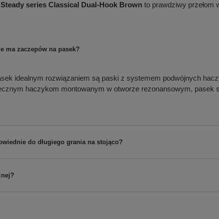
 Steady series Classical Dual-Hook Brown
to prawdziwy przełom w
 nie ma zaczepów na pasek?
pasek idealnym rozwiązaniem są paski z systemem podwójnych haczy
piecznym haczykom montowanym w otworze rezonansowym, pasek stabi
owiednie do długiego grania na stojąco?
znej?