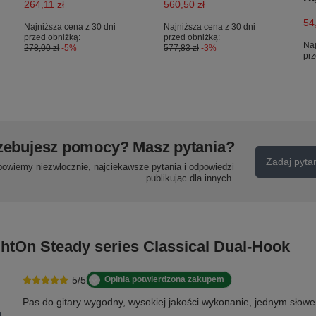
264,11 zł
560,50 zł
54
Najniższa cena z 30 dni
Najniższa cena z 30 dni
przed obniżką:
przed obniżką:
Naj
278,00 zł
-5%
577,83 zł
-3%
prz
zebujesz pomocy? Masz pytania?
Zadaj pyta
powiemy niezwłocznie, najciekawsze pytania i odpowiedzi
publikując dla innych.
ghtOn Steady series Classical Dual-Hook
5/5
Opinia potwierdzona zakupem
Pas do gitary wygodny, wysokiej jakości wykonanie, jednym sło