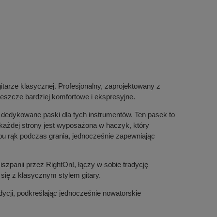
gitarze klasycznej. Profesjonalny, zaprojektowany z
jeszcze bardziej komfortowe i ekspresyjne.
e dedykowane paski dla tych instrumentów. Ten pasek to
a każdej strony jest wyposażona w haczyk, który
bu rąk podczas grania, jednocześnie zapewniając
zpanii przez RightOn!, łączy w sobie tradycję
się z klasycznym stylem gitary.
ycji, podkreślając jednocześnie nowatorskie