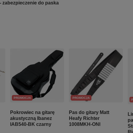
- zabezpieczenie do paska
PROMOCJA
PROMOCJA
Pokrowiec na gitarę
Pas do gitary Matt
Li
akustyczną Ibanez
Heafy Richter
pa
IAB540-BK czarny
1008MKH-ONI
St
Ri