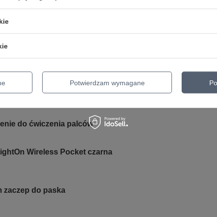
Parametry bezpieczeństwa
Parametry bezpieczeństwa
kie
kie
ne
Potwierdzam wymagane
Po
er Holder Universal czarny
nie do ćwiczenia palców
ightOn Wireless Pocket czarna
m zaczep do paska