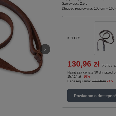
Szerokość: 2,5 cm
Długość regulowana: 108 cm – 163
KOLOR
130,96 zł
brutto
/
s
Najniższa cena z 30 dni przed o
157,14 zł
-16%
Cena regularna:
135,00 zł
-3%
Powiadom o dostępnoś