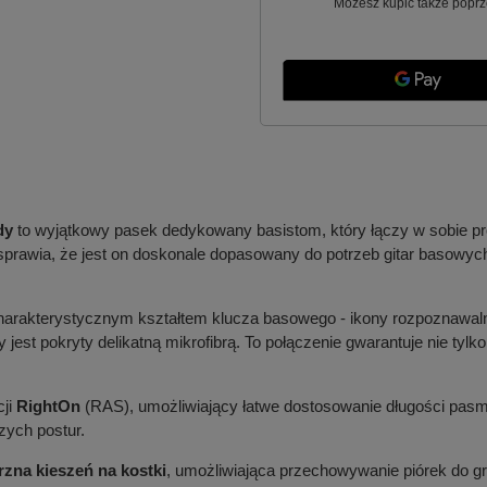
Możesz kupić także poprz
dy
to wyjątkowy pasek dedykowany basistom, który łączy w sobie pr
rawia, że jest on doskonale dopasowany do potrzeb gitar basowy
charakterystycznym kształtem klucza basowego - ikony rozpoznawal
 jest pokryty delikatną mikrofibrą. To połączenie gwarantuje nie tylk
cji
RightOn
(RAS), umożliwiający łatwe dostosowanie długości pasm
zych postur.
na kieszeń na kostki
, umożliwiająca przechowywanie piórek do g