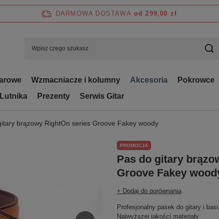
DARMOWA DOSTAWA
od 299,00 zł
tarowe
Wzmacniacze i kolumny
Akcesoria
Pokrowce
 Lutnika
Prezenty
Serwis Gitar
gitary brązowy RightOn series Groove Fakey woody
PROMOCJA
Pas do gitary brązo
Groove Fakey wood
+ Dodaj do porównania
Profesjonalny pasek do gitary i bas
Najwyższej jakości materiały