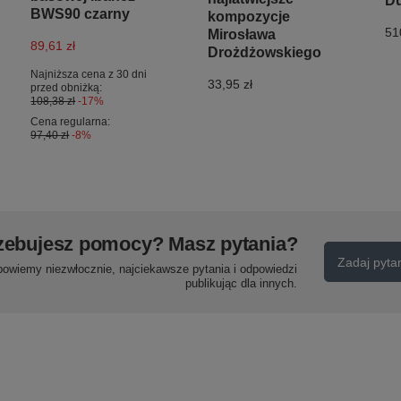
D
BWS90 czarny
kompozycje
51
Mirosława
89,61 zł
Drożdżowskiego
Najniższa cena z 30 dni
33,95 zł
przed obniżką:
108,38 zł
-17%
Cena regularna:
97,40 zł
-8%
zebujesz pomocy? Masz pytania?
Zadaj pyta
powiemy niezwłocznie, najciekawsze pytania i odpowiedzi
publikując dla innych.