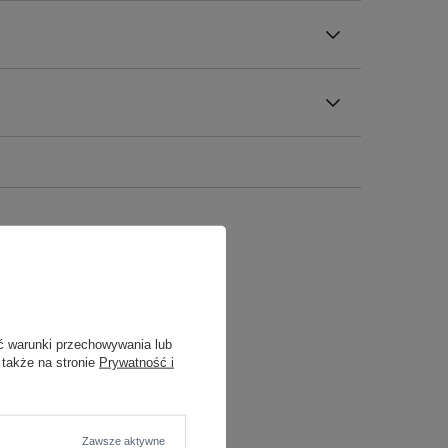
ć warunki przechowywania lub
 także na stronie
Prywatność i
Zawsze aktywne