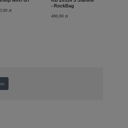
unlop MXR GT
RB 20514 S Starline
- RockBag
0,00 zł
480,80 zł
nie