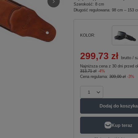
Szerokość: 8 cm
Długość regulowana: 98 cm – 153 
KOLOR
299,73 zł
brutto
/
s
Najniższa cena z 30 dni przed o
313,71 zł
-4%
Cena regularna:
309,00 zł
-3%
Dodaj do koszyka