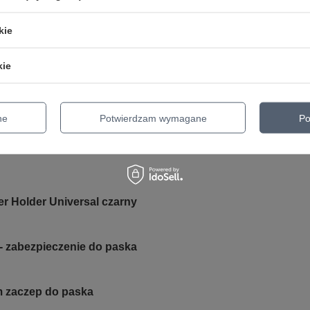
KATEGORIA
PASY DO GITARY
kie
Parametry bezpieczeństwa
Parametry bezpieczeństwa
kie
ne
Potwierdzam wymagane
Po
ightOn Wireless Pocket czarna
er Holder Universal czarny
- zabezpieczenie do paska
m zaczep do paska