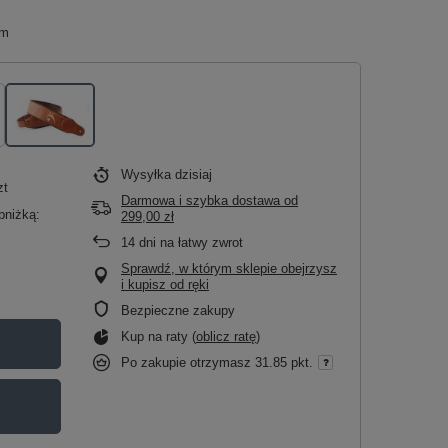
cm
Wysyłka
dzisiaj
zt
Darmowa i szybka dostawa
od
bniżką:
299,00 zł
14
dni na łatwy zwrot
Sprawdź, w którym sklepie obejrzysz
i kupisz od ręki
Bezpieczne zakupy
Kup na raty (
oblicz ratę
)
Po zakupie otrzymasz
31.85 pkt.