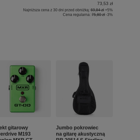
73,53 zł
Najniższa cena z 30 dni przed obniżką:
69,84 zł
+5%
Cena regularna:
75,80 zł
-3%
ekt gitarowy
Jumbo pokrowiec
erdrive M193
na gitarę akustyczną