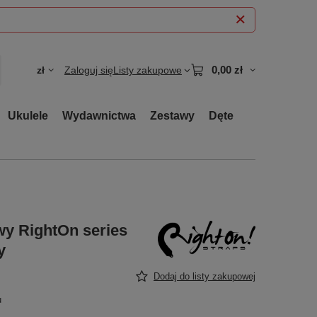
0,00 zł
zł
Zaloguj się
Listy zakupowe
Ukulele
Wydawnictwa
Zestawy
Dęte
wy RightOn series
y
Dodaj do listy zakupowej
u