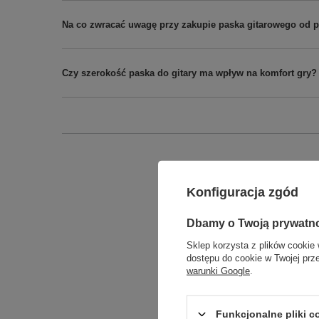
Na co zwracać uwagę przy zakupie paska gitarowego od 
Czy szerokość paska do gitary ma wpływ na komfort gry?
Podmiot odpowied
Konfiguracja zgód
Dbamy o Twoją prywatn
Sklep korzysta z plików cookie 
dostępu do cookie w Twojej prz
warunki Google
.
Funkcjonalne pliki 