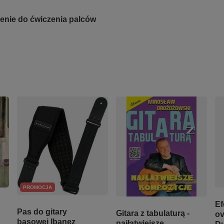
nie do ćwiczenia palców
PROMOCJA
Ef
Pas do gitary
Gitara z tabulaturą -
ov
basowej Ibanez
najłatwiejsze