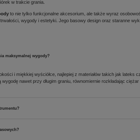
órek w trakcie grania.
oody
to nie tylko funkcjonalne akcesorium, ale także wyraz osobowo
 trwałości, wygody i estetyki. Jego basowy design oraz staranne w
enia maksymalnej wygody?
ości i miękkiej wyściółce, najlepiej z materiałów takich jak lateks 
godę nawet przy długim graniu, równomiernie rozkładając ciężar i
strumentu?
 basowych?