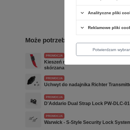
Analityczne pliki coo
Reklamowe pliki coo
Może potrzebujesz tego do gitary
Potwierdzam wybra
PROMOCJA
Kieszeń na bezprzewodowy nadajnik R
skórzana
PROMOCJA
Uchwyt do nadajnika Richter Transmitt
PROMOCJA
D'Addario Dual Strap Lock PW-DLC-01
PROMOCJA
Warwick - S-Style Security Lock Syste