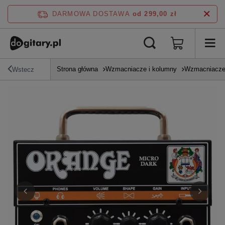
DARMOWA DOSTAWA
od 299,00 zł
Strona główna
Wzmacniacze i kolumny
Wzmacniacze
Wstecz