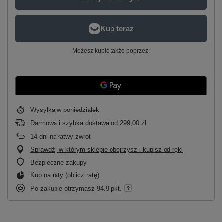
Możesz kupić także poprzez:
Wysyłka
w poniedziałek
Darmowa i szybka dostawa
od
299,00 zł
14
dni na łatwy zwrot
Sprawdź, w którym sklepie obejrzysz i kupisz od ręki
Bezpieczne zakupy
Kup na raty (
oblicz ratę
)
Po zakupie otrzymasz
94.9 pkt.