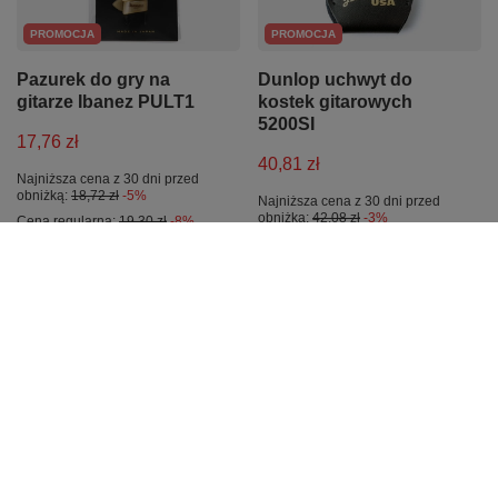
PROMOCJA
PROMOCJA
Pazurek do gry na
Dunlop uchwyt do
gitarze Ibanez PULT1
kostek gitarowych
5200SI
17,76 zł
40,81 zł
Najniższa cena z 30 dni przed
obniżką:
18,72 zł
-5%
Najniższa cena z 30 dni przed
obniżką:
42,08 zł
-3%
Cena regularna:
19,30 zł
-8%
PROMOCJA
Statyw gitarowy 17580
Efekt gitarowy do
König & Meyer A-guitar
samodzielnego