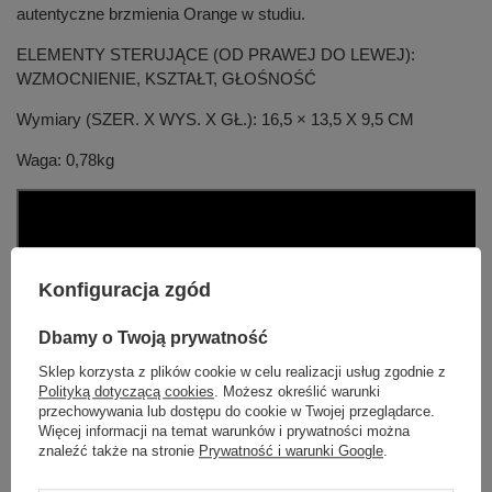
autentyczne brzmienia Orange w studiu.
ELEMENTY STERUJĄCE (OD PRAWEJ DO LEWEJ):
WZMOCNIENIE, KSZTAŁT, GŁOŚNOŚĆ
Wymiary (SZER. X WYS. X GŁ.): 16,5 × 13,5 X 9,5 CM
Waga: 0,78kg
Konfiguracja zgód
Dbamy o Twoją prywatność
Sklep korzysta z plików cookie w celu realizacji usług zgodnie z
Polityką dotyczącą cookies
. Możesz określić warunki
przechowywania lub dostępu do cookie w Twojej przeglądarce.
Więcej informacji na temat warunków i prywatności można
znaleźć także na stronie
Prywatność i warunki Google
.