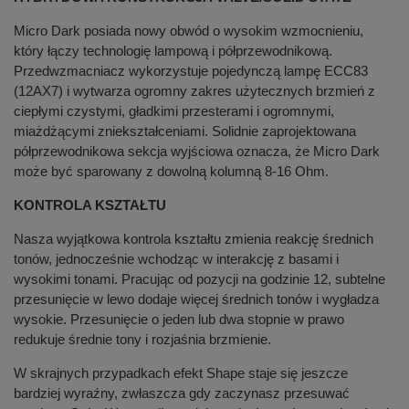
Micro Dark posiada nowy obwód o wysokim wzmocnieniu,
który łączy technologię lampową i półprzewodnikową.
Przedwzmacniacz wykorzystuje pojedynczą lampę ECC83
(12AX7) i wytwarza ogromny zakres użytecznych brzmień z
ciepłymi czystymi, gładkimi przesterami i ogromnymi,
miażdżącymi zniekształceniami. Solidnie zaprojektowana
półprzewodnikowa sekcja wyjściowa oznacza, że Micro Dark
może być sparowany z dowolną kolumną 8-16 Ohm.
KONTROLA KSZTAŁTU
Nasza wyjątkowa kontrola kształtu zmienia reakcję średnich
tonów, jednocześnie wchodząc w interakcję z basami i
wysokimi tonami. Pracując od pozycji na godzinie 12, subtelne
przesunięcie w lewo dodaje więcej średnich tonów i wygładza
wysokie. Przesunięcie o jeden lub dwa stopnie w prawo
redukuje średnie tony i rozjaśnia brzmienie.
W skrajnych przypadkach efekt Shape staje się jeszcze
bardziej wyraźny, zwłaszcza gdy zaczynasz przesuwać