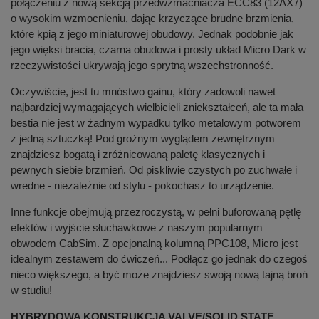
połączeniu z nową sekcją przedwzmacniacza ECC83 (12AX7)
o wysokim wzmocnieniu, dając krzyczące brudne brzmienia,
które kpią z jego miniaturowej obudowy. Jednak podobnie jak
jego więksi bracia, czarna obudowa i prosty układ Micro Dark w
rzeczywistości ukrywają jego sprytną wszechstronność.
Oczywiście, jest tu mnóstwo gainu, który zadowoli nawet
najbardziej wymagających wielbicieli zniekształceń, ale ta mała
bestia nie jest w żadnym wypadku tylko metalowym potworem
z jedną sztuczką! Pod groźnym wyglądem zewnętrznym
znajdziesz bogatą i zróżnicowaną paletę klasycznych i
pewnych siebie brzmień. Od piskliwie czystych po zuchwałe i
wredne - niezależnie od stylu - pokochasz to urządzenie.
Inne funkcje obejmują przezroczystą, w pełni buforowaną pętlę
efektów i wyjście słuchawkowe z naszym popularnym
obwodem CabSim. Z opcjonalną kolumną PPC108, Micro jest
idealnym zestawem do ćwiczeń... Podłącz go jednak do czegoś
nieco większego, a być może znajdziesz swoją nową tajną broń
w studiu!
HYBRYDOWA KONSTRUKCJA VALVE/SOLID STATE