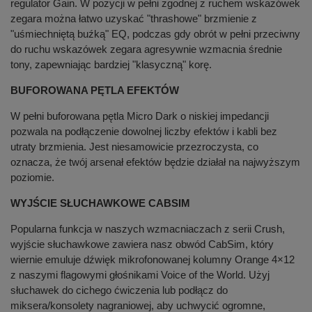
regulator Gain. W pozycji w pełni zgodnej z ruchem wskazówek
zegara można łatwo uzyskać "thrashowe" brzmienie z
"uśmiechniętą buźką" EQ, podczas gdy obrót w pełni przeciwny
do ruchu wskazówek zegara agresywnie wzmacnia średnie
tony, zapewniając bardziej "klasyczną" korę.
BUFOROWANA PĘTLA EFEKTÓW
W pełni buforowana pętla Micro Dark o niskiej impedancji
pozwala na podłączenie dowolnej liczby efektów i kabli bez
utraty brzmienia. Jest niesamowicie przezroczysta, co
oznacza, że twój arsenał efektów będzie działał na najwyższym
poziomie.
WYJŚCIE SŁUCHAWKOWE CABSIM
Popularna funkcja w naszych wzmacniaczach z serii Crush,
wyjście słuchawkowe zawiera nasz obwód CabSim, który
wiernie emuluje dźwięk mikrofonowanej kolumny Orange 4×12
z naszymi flagowymi głośnikami Voice of the World. Użyj
słuchawek do cichego ćwiczenia lub podłącz do
miksera/konsolety nagraniowej, aby uchwycić ogromne,