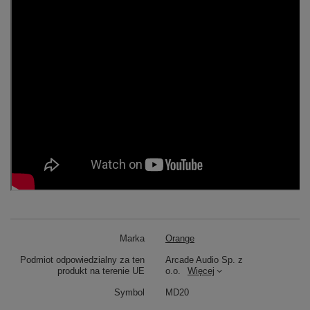
Marka
Orange
Podmiot odpowiedzialny za ten
Arcade Audio Sp. z
produkt na terenie UE
o.o.
Więcej
Symbol
MD20