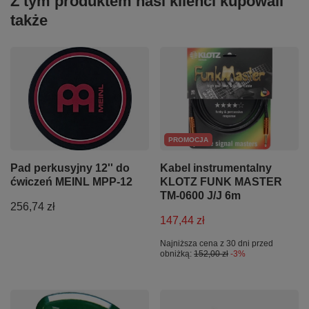
Z tym produktem nasi klienci kupowali
także
PROMOCJA
Pad perkusyjny 12'' do
Kabel instrumentalny
ćwiczeń MEINL MPP-12
KLOTZ FUNK MASTER
TM-0600 J/J 6m
256,74 zł
147,44 zł
Najniższa cena z 30 dni przed
obniżką:
152,00 zł
-3%