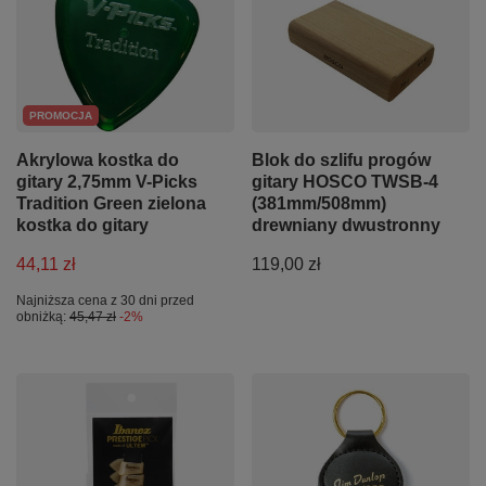
PROMOCJA
Akrylowa kostka do
Blok do szlifu progów
gitary 2,75mm V-Picks
gitary HOSCO TWSB-4
Tradition Green zielona
(381mm/508mm)
kostka do gitary
drewniany dwustronny
44,11 zł
119,00 zł
Najniższa cena z 30 dni przed
obniżką:
45,47 zł
-2%