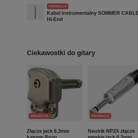
PROMOCJA
Kabel instrumentalny SOMMER CABLE 
Hi-End
Ciekawostki do gitary
PROMOCJA
PROMOCJA
Złącze jack 6,3mm
Neutrik NP2X złącze
kątowe Rean
męskie jack 6,3mm