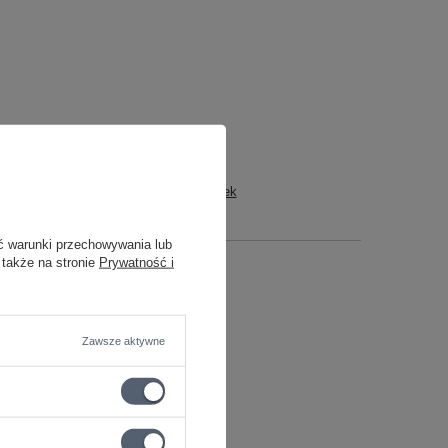
Neutrik NP2RX rysunek
ć warunki przechowywania lub
 także na stronie
Prywatność i
Zawsze aktywne