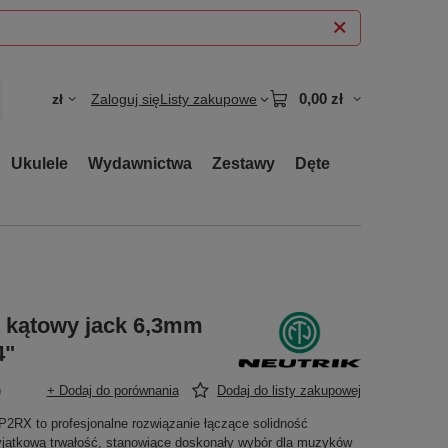
0,00 zł
zł
Zaloguj się
Listy zakupowe
Ukulele
Wydawnictwa
Zestawy
Dęte
 kątowy jack 6,3mm
4"
)
+ Dodaj do porównania
Dodaj do listy zakupowej
P2RX to profesjonalne rozwiązanie łączące solidność
wyjątkową trwałość, stanowiące doskonały wybór dla muzyków