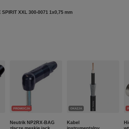
SPIRIT XXL 300-0071 1x0,75 mm
PROMOCJA
OKAZJA
Neutrik NP2RX-BAG
Kabel
Hi
złącze męskie jack
instrumentalny
wt