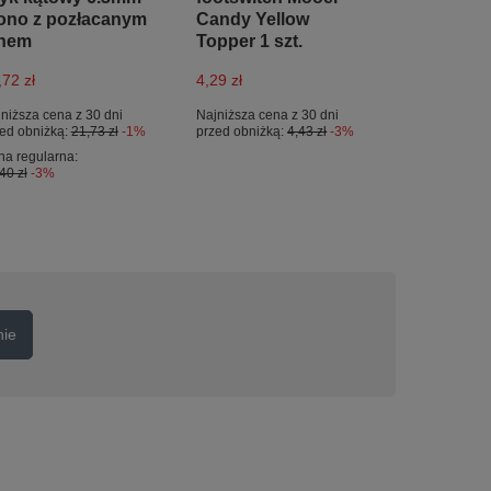
no z pozłacanym
Candy Yellow
inem
Topper 1 szt.
,72 zł
4,29 zł
niższa cena z 30 dni
Najniższa cena z 30 dni
ed obniżką:
21,73 zł
-1%
przed obniżką:
4,43 zł
-3%
a regularna:
40 zł
-3%
nie