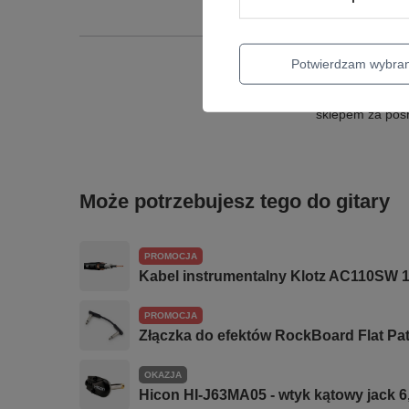
Potwierdzam wybra
Producent gwar
sklepem za poś
Może potrzebujesz tego do gitary
PROMOCJA
Kabel instrumentalny Klotz AC110SW 
PROMOCJA
Złączka do efektów RockBoard Flat Patc
OKAZJA
Hicon HI-J63MA05 - wtyk kątowy jack 