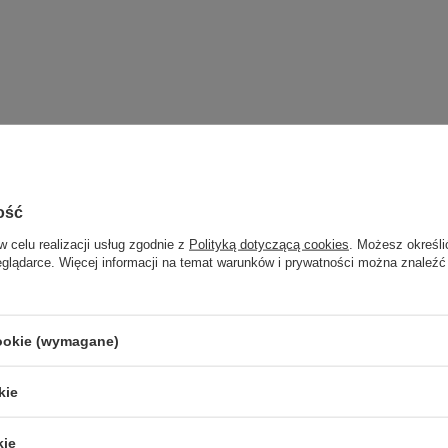
ik NP2RX
Neutrik NP2RX rysunek
ość
w celu realizacji usług zgodnie z
Polityką dotyczącą cookies
. Możesz określi
eglądarce. Więcej informacji na temat warunków i prywatności można znaleźć
Marka
Neutrik
zialny za ten produkt na terenie UE
Konsbud Audio
Więcej
Symbol
NP2RX
cookie (wymagane)
Gwarancja
Gwarancja producenta na 2 lata
kie
KATEGORIA
KABLE
Parametry bezpieczeństwa
Parametry bezpieczeństwa
kie