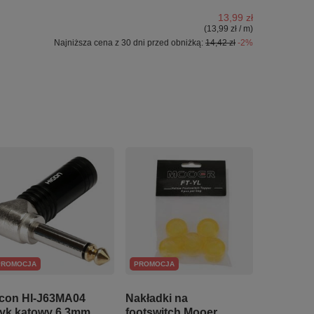
13,99 zł
(13,99 zł / m)
Najniższa cena z 30 dni przed obniżką:
14,42 zł
-2%
PROMOCJA
PROMOCJA
con HI-J63MA04
Nakładki na
yk kątowy 6.3mm
footswitch Mooer