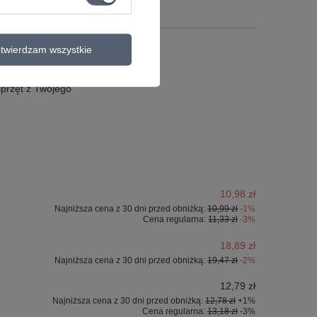
twierdzam wszystkie
ontaktuj się ze
sprzęt z Twojego
10,98 zł
Najniższa cena z 30 dni przed obniżką:
10,99 zł
-1%
Cena regularna:
11,33 zł
-3%
18,89 zł
Najniższa cena z 30 dni przed obniżką:
19,47 zł
-2%
12,79 zł
Najniższa cena z 30 dni przed obniżką:
12,78 zł
+1%
Cena regularna:
13,18 zł
-3%