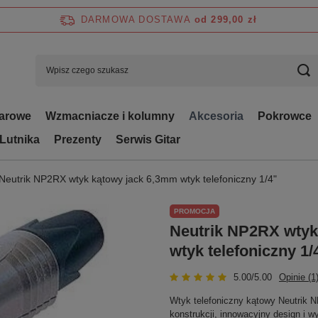
DARMOWA DOSTAWA
od 299,00 zł
tarowe
Wzmacniacze i kolumny
Akcesoria
Pokrowce
 Lutnika
Prezenty
Serwis Gitar
Neutrik NP2RX wtyk kątowy jack 6,3mm wtyk telefoniczny 1/4"
PROMOCJA
Neutrik NP2RX wtyk
wtyk telefoniczny 1/
5.00/5.00
Opinie (1
Wtyk telefoniczny kątowy Neutrik N
konstrukcji, innowacyjny design i 