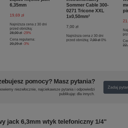
6,35mm
Sommer Cable 300-
mo
0271 Tricone XXL
p
19,69 zł
1x0,50mm²
21
Najniższa cena z 30 dni
7,00 zł
przed obniżką:
Naj
28,00 zł
-29%
prz
Najniższa cena z 30 dni
Cena regularna:
przed obniżką:
7,00 zł
0%
Cen
20,29 zł
-3%
22,
zebujesz pomocy? Masz pytania?
Zadaj pyta
powiemy niezwłocznie, najciekawsze pytania i odpowiedzi
publikując dla innych.
y jack 6,3mm wtyk telefoniczny 1/4"