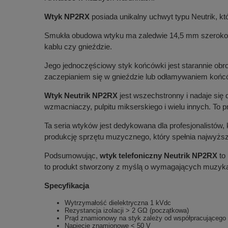
Wtyk NP2RX
posiada unikalny uchwyt typu Neutrik, któ
Smukła obudowa wtyku ma zaledwie 14,5 mm szerokości,
kablu czy gnieździe.
Jego jednoczęściowy styk końcówki jest starannie obr
zaczepianiem się w gnieździe lub odłamywaniem końcó
Wtyk Neutrik NP2RX
jest wszechstronny i nadaje się
wzmacniaczy, pulpitu mikserskiego i wielu innych. To p
Ta seria wtyków jest dedykowana dla profesjonalistów
produkcję sprzętu muzycznego, który spełnia najwyższ
Podsumowując,
wtyk telefoniczny Neutrik NP2RX
to 
to produkt stworzony z myślą o wymagających muzykach,
Specyfikacja
Wytrzymałość dielektryczna 1 kVdc
Rezystancja izolacji > 2 GΩ (początkowa)
Prąd znamionowy na styk zależy od współpracującego 
Napięcie znamionowe < 50 V