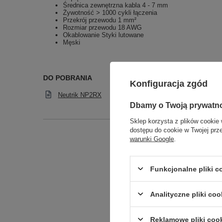
Średnica zewnętrzna kabla 4 - 7 mm
Żywotność > 1000 cykli łączenia
Przekrój przewodu 1 mm²
Rozmiar przewodu 18 AWG
Okablowanie Styki lutowane
Męski
DO POBRANIA
Konfiguracja zgód
Neutrik NP2RX
Neutr
Dbamy o Twoją prywatn
Sklep korzysta z plików cookie 
dostępu do cookie w Twojej prz
warunki Google
.
Podmiot odpowied
Funkcjonalne pliki 
Analityczne pliki coo
Reklamowe pliki coo