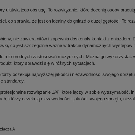
ry ułatwia jego obsługę. To rozwiązanie, które docenią osoby pracuj
 co sprawia, że jest on idealny do gniazd o dużej gęstości. To ro
obiony, nie zawiera nitów i zapewnia doskonały kontakt z gniazdem
wki, co jest szczególnie ważne w trakcie dynamicznych występów 
 do różnorodnych zastosowań muzycznych. Można go wykorzystać w p
rodukt, który sprawdzi się w różnych sytuacjach.
, którzy oczekują najwyższej jakości i niezawodności swojego sprzę
e standardy.
profesjonalne rozwiązanie 1/4", które łączy w sobie wytrzymałość,
 którzy oczekują niezawodności i jakości swojego sprzętu, niezale
złącza A