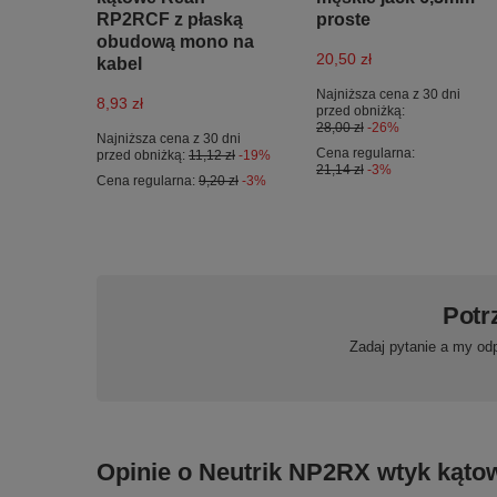
RP2RCF z płaską
proste
obudową mono na
20,50 zł
kabel
Najniższa cena z 30 dni
8,93 zł
przed obniżką:
28,00 zł
-26%
Najniższa cena z 30 dni
Cena regularna:
przed obniżką:
11,12 zł
-19%
21,14 zł
-3%
Cena regularna:
9,20 zł
-3%
Potr
Zadaj pytanie a my od
Opinie o Neutrik NP2RX wtyk kątow