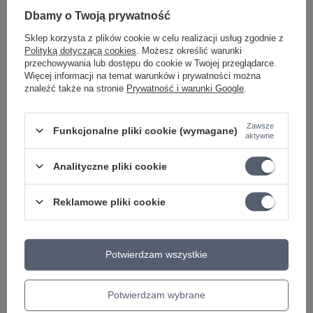
Dbamy o Twoją prywatność
Sklep korzysta z plików cookie w celu realizacji usług zgodnie z
PROMOCJA
Polityką dotyczącą cookies
. Możesz określić warunki
K&M 30920 Kapodaster do ukulele
przechowywania lub dostępu do cookie w Twojej przeglądarce.
66,94 zł
Więcej informacji na temat warunków i prywatności można
znaleźć także na stronie
Prywatność i warunki Google
.
Najniższa cena z 30 dni przed obniżką:
72,63 zł
-7%
Cena regularna:
69,00 zł
-3%
OKAZJA
Zawsze
Funkcjonalne pliki cookie (wymagane)
aktywne
Stroik, tuner PW-CT-22 D'addario gitara,
ukulele
Analityczne pliki cookie
115,44 zł
Najniższa cena z 30 dni przed obniżką:
115,43 zł
+1%
Cena regularna:
119,00 zł
-3%
Reklamowe pliki cookie
Potwierdzam wszystkie
Ciekawostki do gitary
Potwierdzam wybrane