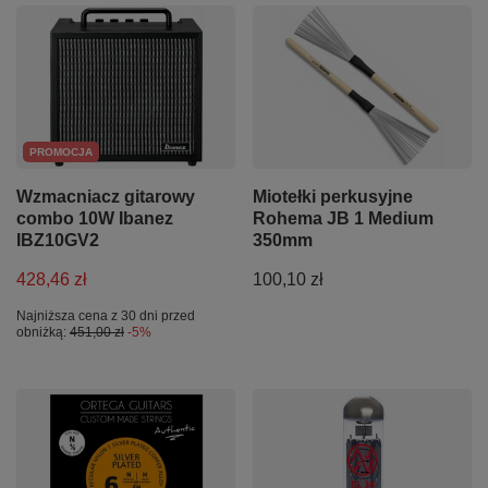
PROMOCJA
Wzmacniacz gitarowy
Miotełki perkusyjne
combo 10W Ibanez
Rohema JB 1 Medium
IBZ10GV2
350mm
428,46 zł
100,10 zł
Najniższa cena z 30 dni przed
obniżką:
451,00 zł
-5%