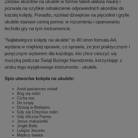
Zestaw akordów na ukulele w formie tabeli ułatwia naukę i
pozwala na szybkie odnalezienie odpowiednich akordów do
każdej kolędy. Ponadto, rozkład dźwięków na pięciolinii i gryfie
ukulele stanowi cenną pomoc w rozumieniu i opanowaniu
techniki gry na tym instrumencie.
"Najłatwiejsze kolędy na ukulele" to 40 stron formatu A4,
wydana w miękkiej oprawie, co sprawia, że jest praktycznym i
poręcznym wyborem dla każdego, kto chce cieszyć się
muzyką podczas Świąt Bożego Narodzenia, korzystając z
uroku tego wyjątkowego instrumentu - ukulele.
Spis utworów kolęda na ukulele:
Anioł pasterzom mówił
Bóg się rodzi
Cicha noc
Do szopy
Dzisiaj w Betlejem
Gdy się Chrystus rodzi
Gdy śliczna Panna
Jezus malusieńki
Jingle Bells
Lulajże Jezuniu
Mędrcy świata