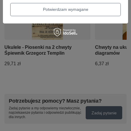
Potwierdzam wymagane
Ukulele - Piosenki na 2 chwyty
Chwyty na ukule
Śpiewnik Grzegorz Templin
diagramów
29,71 zł
6,37 zł
Potrzebujesz pomocy? Masz pytania?
Zadaj pytanie a my odpowiemy niezwłocznie,
Zadaj pytanie
najciekawsze pytania i odpowiedzi publikując
dla innych.