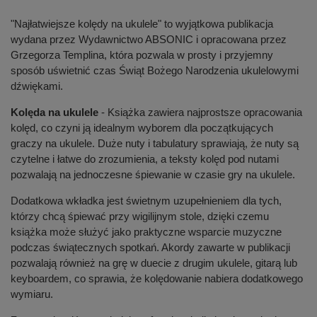
"Najłatwiejsze kolędy na ukulele" to wyjątkowa publikacja
wydana przez Wydawnictwo ABSONIC i opracowana przez
Grzegorza Templina, która pozwala w prosty i przyjemny
sposób uświetnić czas Świąt Bożego Narodzenia ukulelowymi
dźwiękami.
Kolęda na ukulele
- Książka zawiera najprostsze opracowania
kolęd, co czyni ją idealnym wyborem dla początkujących
graczy na ukulele. Duże nuty i tabulatury sprawiają, że nuty są
czytelne i łatwe do zrozumienia, a teksty kolęd pod nutami
pozwalają na jednoczesne śpiewanie w czasie gry na ukulele.
Dodatkowa wkładka jest świetnym uzupełnieniem dla tych,
którzy chcą śpiewać przy wigilijnym stole, dzięki czemu
książka może służyć jako praktyczne wsparcie muzyczne
podczas świątecznych spotkań. Akordy zawarte w publikacji
pozwalają również na grę w duecie z drugim ukulele, gitarą lub
keyboardem, co sprawia, że kolędowanie nabiera dodatkowego
wymiaru.