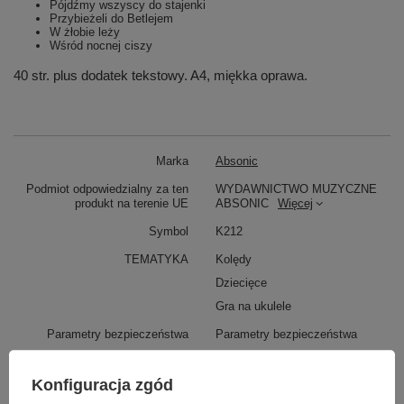
Pójdźmy wszyscy do stajenki
Przybieżeli do Betlejem
W żłobie leży
Wśród nocnej ciszy
40 str. plus dodatek tekstowy. A4, miękka oprawa.
Marka
Absonic
Podmiot odpowiedzialny za ten
WYDAWNICTWO MUZYCZNE
produkt na terenie UE
ABSONIC
Więcej
Symbol
K212
TEMATYKA
Kolędy
Dziecięce
Gra na ukulele
Parametry bezpieczeństwa
Parametry bezpieczeństwa
Konfiguracja zgód
Może potrzebujesz tego do gitary