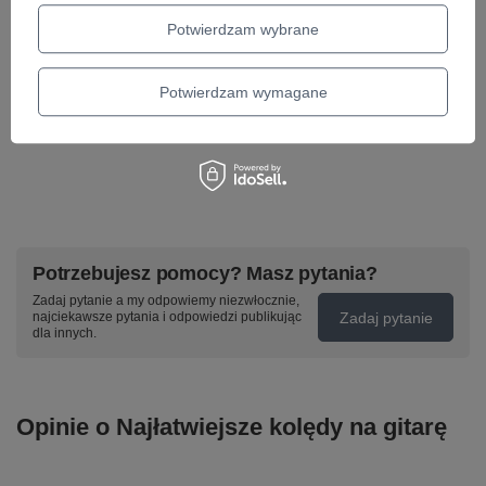
Potwierdzam wybrane
Potwierdzam wymagane
Gitarowe Piosenki cz. 7
Gitarowe Piosenk
36,80 zł
36,80 zł
Potrzebujesz pomocy? Masz pytania?
Zadaj pytanie a my odpowiemy niezwłocznie,
Zadaj pytanie
najciekawsze pytania i odpowiedzi publikując
dla innych.
Opinie o Najłatwiejsze kolędy na gitarę