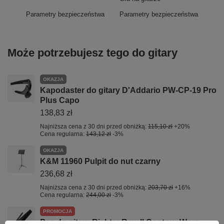
Parametry bezpieczeństwa
Parametry bezpieczeństwa
Może potrzebujesz tego do gitary
OKAZJA
Kapodaster do gitary D'Addario PW-CP-19 Pro
Plus Capo
138,83 zł
Najniższa cena z 30 dni przed obniżką:
115,10 zł
+20%
Cena regularna:
143,12 zł
-3%
OKAZJA
K&M 11960 Pulpit do nut czarny
236,68 zł
Najniższa cena z 30 dni przed obniżką:
203,70 zł
+16%
Cena regularna:
244,00 zł
-3%
PROMOCJA
Pas do gitary Richter Raw II Contour Worn