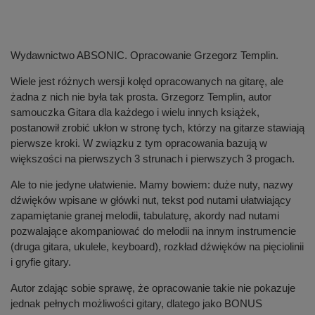
Wydawnictwo ABSONIC. Opracowanie Grzegorz Templin.
Wiele jest różnych wersji kolęd opracowanych na gitarę, ale
żadna z nich nie była tak prosta. Grzegorz Templin, autor
samouczka Gitara dla każdego i wielu innych książek,
postanowił zrobić ukłon w stronę tych, którzy na gitarze stawiają
pierwsze kroki. W związku z tym opracowania bazują w
większości na pierwszych 3 strunach i pierwszych 3 progach.
Ale to nie jedyne ułatwienie. Mamy bowiem: duże nuty, nazwy
dźwięków wpisane w główki nut, tekst pod nutami ułatwiający
zapamiętanie granej melodii, tabulaturę, akordy nad nutami
pozwalające akompaniować do melodii na innym instrumencie
(druga gitara, ukulele, keyboard), rozkład dźwięków na pięciolinii
i gryfie gitary.
Autor zdając sobie sprawę, że opracowanie takie nie pokazuje
jednak pełnych możliwości gitary, dlatego jako BONUS