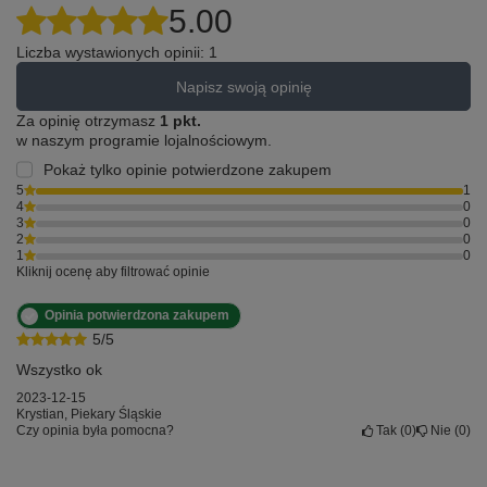
5.00
Liczba wystawionych opinii: 1
Napisz swoją opinię
Za opinię otrzymasz
1 pkt.
w naszym programie lojalnościowym.
Pokaż tylko opinie potwierdzone zakupem
5
1
4
0
3
0
2
0
1
0
Kliknij ocenę aby filtrować opinie
Opinia potwierdzona zakupem
5/5
Wszystko ok
2023-12-15
Krystian, Piekary Śląskie
Czy opinia była pomocna?
Tak
0
Nie
0