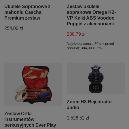
Ukulele Sopranowe z
Zestaw ukulele
mahoniu Cascha
sopranowe Ortega K2-
Premium zestaw
VP Keiki ABS Voodoo
Puppet z akcesoriami
254,00 zł
288,79 zł
Najniższa cena z 30 dni przed
obniżką:
304,00 zł
-5%
Zoom H8 Rejestrator
audio
Zestaw Orffa
1 528,52 zł
instrumentów
perkusyjnych Ever Play