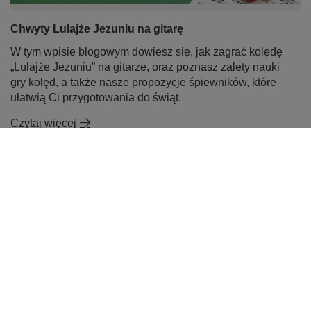
Chwyty Lulajże Jezuniu na gitarę
W tym wpisie blogowym dowiesz się, jak zagrać kolędę
„Lulajże Jezuniu” na gitarze, oraz poznasz zalety nauki
gry kolęd, a także nasze propozycje śpiewników, które
ułatwią Ci przygotowania do świąt.
Czytaj więcej