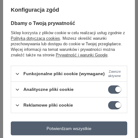
czarny skórzany
Konfiguracja zgód
184,83 zł
Najniższa cena z 30 dni przed obniżką:
190,55 zł
-3%
Dbamy o Twoją prywatność
PROMOCJA
Sklep korzysta z plików cookie w celu realizacji usług zgodnie z
König & Meyer 12440 pulpit stołowy Uni-Boy
Polityką dotyczącą cookies
. Możesz określić warunki
Book żółty
przechowywania lub dostępu do cookie w Twojej przeglądarce.
Więcej informacji na temat warunków i prywatności można
24,97 zł
znaleźć także na stronie
Prywatność i warunki Google
.
Najniższa cena z 30 dni przed obniżką:
49,80 zł
-49%
Cena regularna:
25,75 zł
-3%
Zawsze
Funkcjonalne pliki cookie (wymagane)
aktywne
Analityczne pliki cookie
Ciekawostki do gitary
Reklamowe pliki cookie
Potwierdzam wszystkie