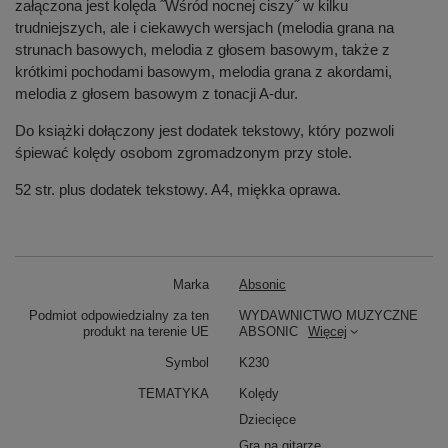
załączona jest kolęda ˝Wśród nocnej ciszy˝ w kilku
trudniejszych, ale i ciekawych wersjach (melodia grana na
strunach basowych, melodia z głosem basowym, także z
krótkimi pochodami basowym, melodia grana z akordami,
melodia z głosem basowym z tonacji A-dur.
Do książki dołączony jest dodatek tekstowy, który pozwoli
śpiewać kolędy osobom zgromadzonym przy stole.
52 str. plus dodatek tekstowy. A4, miękka oprawa.
Marka
Absonic
Podmiot odpowiedzialny za ten
WYDAWNICTWO MUZYCZNE
produkt na terenie UE
ABSONIC
Więcej
Symbol
K230
TEMATYKA
Kolędy
Dziecięce
Gra na gitarze