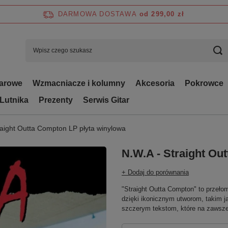
DARMOWA DOSTAWA
od 299,00 zł
tarowe
Wzmacniacze i kolumny
Akcesoria
Pokrowce
 Lutnika
Prezenty
Serwis Gitar
raight Outta Compton LP płyta winylowa
N.W.A - Straight Ou
+ Dodaj do porównania
"Straight Outta Compton" to przeło
dzięki ikonicznym utworom, takim jak
szczerym tekstom, które na zawsze 