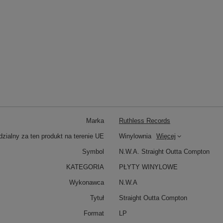
Marka
Ruthless Records
zialny za ten produkt na terenie UE
Winylownia
Więcej
Symbol
N.W.A. Straight Outta Compton
KATEGORIA
PŁYTY WINYLOWE
Wykonawca
N.W.A
Tytuł
Straight Outta Compton
Format
LP