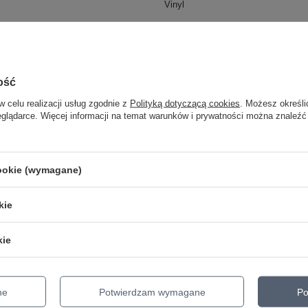
Vinyl
Wytwórnia
Ruthless Records
Data premiery
2017
Gatunek muzyczny
Hip-Hop
ość
Styl muzyczny
Gangsta
w celu realizacji usług zgodnie z
Polityką dotyczącą cookies
. Możesz określi
Parametry bezpieczeństwa
Parametry bezpieczeństwa
eglądarce. Więcej informacji na temat warunków i prywatności można znaleźć
Nośnik
płyta winylowa
cookie (wymagane)
kie
kie
ne
Potwierdzam wymagane
Po