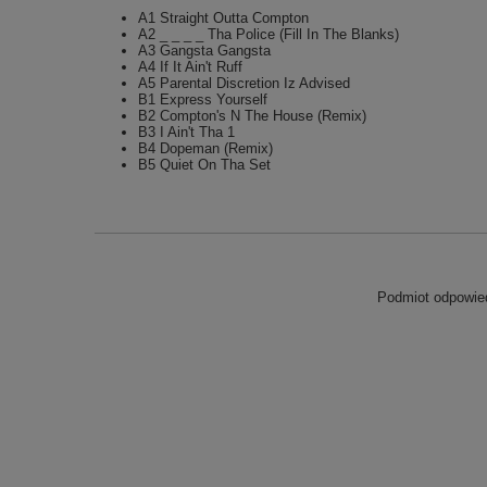
A1 Straight Outta Compton
A2 _ _ _ _ Tha Police (Fill In The Blanks)
A3 Gangsta Gangsta
A4 If It Ain't Ruff
A5 Parental Discretion Iz Advised
B1 Express Yourself
B2 Compton's N The House (Remix)
B3 I Ain't Tha 1
B4 Dopeman (Remix)
B5 Quiet On Tha Set
Podmiot odpowied