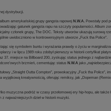
nej dystrybucji.
 album amerykańskiej grupy gangsta rapowej
N.W.A.
Powstały pod p
rowadzając gatunek gangsta rapu na szczyty popularności. Album zos
oficjalny członek grupy, The DOC. Teksty utworów ukazują surową rz
ególnie uwidoczniono w kontrowersyjnym utworze „Fuck tha Police”.
stając się symbolem buntu i wyrażania prawdy o życiu w marginaliz
larzy i w lipcu 1989 roku zdobył pierwszy w historii certyfikat plat
z 37. miejsce na Billboard 200, zyskując status jednego z najbardzie
ardcore’owych brzmień, cementując status
N.W.A
jako „najniebezpiecz
tytułowy „Straight Outta Compton”, prowokacyjny „Fuck tha Police”, 
ą a wyjątkową kreatywnością, oferując remiksy, jak „Dopeman (Remi
 tylko muzyczna podróż w czasy przełomowej ery hip-hopu, ale także k
m z najważniejszych dzieł w historii muzyki.