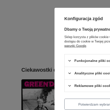
Konfiguracja zgód
Dbamy o Twoją prywatn
Sklep korzysta z plików cookie 
dostępu do cookie w Twojej prz
warunki Google
.
Funkcjonalne pliki 
Ciekawostki do gitary
Analityczne pliki coo
Reklamowe pliki coo
Potwierdzam wybra