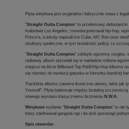
Płyta winylowa jest oryginalna i fabrycznie nowa z legal
"
Straight Outta Compton
" to przełomowy debiutancki
hrabstwie Los Angeles, zrewolucjonizował hip-hop, wp
Prince’a, a teksty napisali Ice Cube, MC Ren oraz nie
struktury społeczne, w tym brutalność policji, co szcz
"
Straight Outta Compton
" zdobyło ogromny rozgłos, 
radiowej, album sprzedał się w nakładzie miliona egzemp
miejsce na liście Billboard Top R&B/Hip-Hop Albums ora
się również do ewolucji gatunku w kierunku bardziej h
Tracklista albumu zawiera ikoniczne utwory, takie jak 
Yourself”. Płyta balansuje między brutalną szczerości
nowego wymiaru klasycznemu brzmieniu
N.W.A
.
Winylowe
wydanie "
Straight Outta Compton
" to nie
który zdefiniował gangsta rap i do dziś pozostaje jedny
Spis utworów: