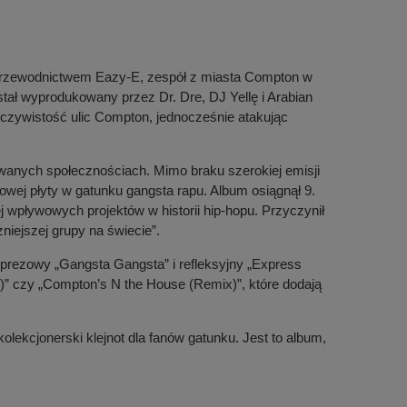
rzewodnictwem Eazy-E, zespół z miasta Compton w
tał wyprodukowany przez Dr. Dre, DJ Yellę i Arabian
eczywistość ulic Compton, jednocześnie atakując
owanych społecznościach. Mimo braku szerokiej emisji
ynowej płyty w gatunku gangsta rapu. Album osiągnął 9.
j wpływowych projektów w historii hip-hopu. Przyczynił
niejszej grupy na świecie”.
imprezowy „Gangsta Gangsta” i refleksyjny „Express
x)” czy „Compton’s N the House (Remix)”, które dodają
olekcjonerski klejnot dla fanów gatunku. Jest to album,