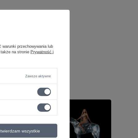
ć warunki przechowywania lub
 także na stronie
Prywatność i
Zawsze aktywne
twierdzam wszystkie