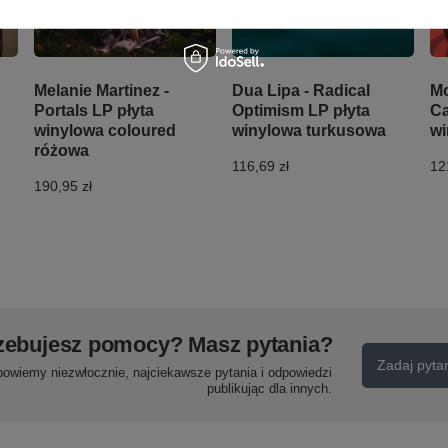
Melanie Martinez -
Dua Lipa - Radical
Mo
Portals LP płyta
Optimism LP płyta
Ca
winylowa coloured
winylowa turkusowa
wi
różowa
116,69 zł
12
190,95 zł
zebujesz pomocy? Masz pytania?
Zadaj pyta
powiemy niezwłocznie, najciekawsze pytania i odpowiedzi
publikując dla innych.