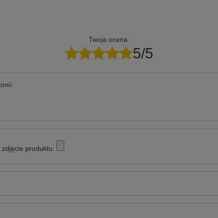
Twoja ocena:
5/5
inii
zdjęcie produktu: