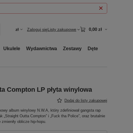
0,00 zł
zł
Zaloguj się
Listy zakupowe
Ukulele
Wydawnictwa
Zestawy
Dęte
tta Compton LP płyta winylowa
Dodaj do listy zakupowej
mowy album winylowy N.W.A, który zdefiniował gangsta rap
 „Straight Outta Compton” i „Fuck tha Police”, oraz brutalnie
zmieniły oblicze hip-hopu.