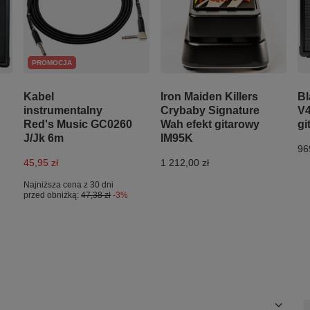
PROMOCJA
Kabel
Iron Maiden Killers
Bl
instrumentalny
Crybaby Signature
V4
Red's Music GC0260
Wah efekt gitarowy
gi
J/Jk 6m
IM95K
96
45,95 zł
1 212,00 zł
Najniższa cena z 30 dni
przed obniżką:
47,38 zł
-3%