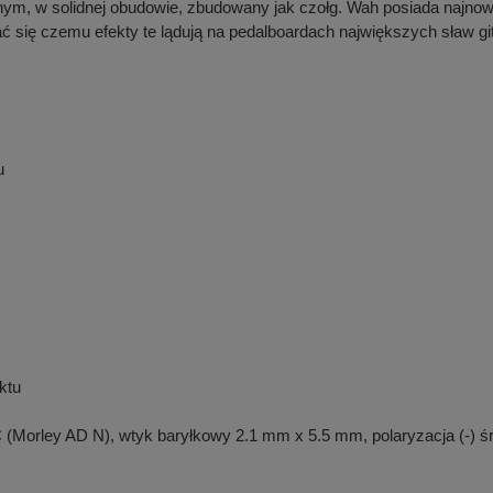
m, w solidnej obudowie, zbudowany jak czołg. Wah posiada najnowsz
 się czemu efekty te lądują na pedalboardach największych sław git
u
ktu
DC (Morley AD N), wtyk baryłkowy 2.1 mm x 5.5 mm, polaryzacja (-) ś