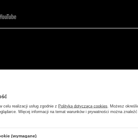
ość
w celu realizacji usług zgodnie z
Polityką dotyczącą cookies
. Możesz określi
eglądarce. Więcej informacji na temat warunków i prywatności można znaleźć
cookie (wymagane)