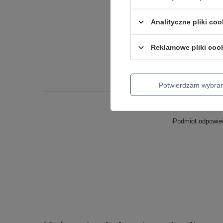
Analityczne pliki coo
Reklamowe pliki coo
Potwierdzam wybra
Podmiot odpowied