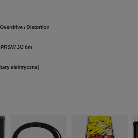
Overdrive / Distortion
0PRSW J/J 6m
ary elektrycznej