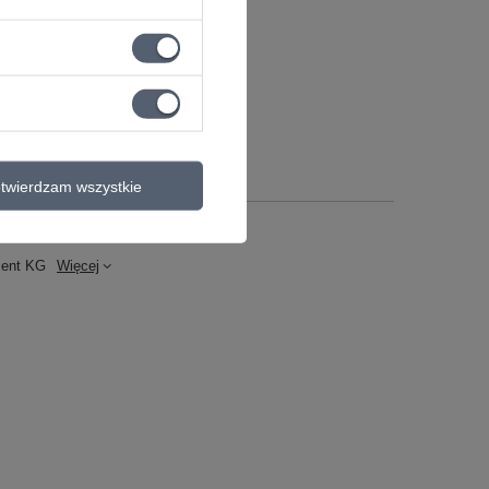
twierdzam wszystkie
ment KG
Więcej