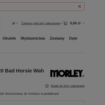
0,00 zł
zł
Zaloguj się
Listy zakupowe
Ukulele
Wydawnictwa
Zestawy
Dęte
20 Bad Horsie Wah
Dodaj do listy zakupowej
 Wah dostosowany do montażu w pedalboard.