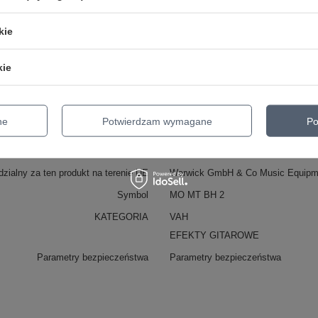
kie
kie
ne
Potwierdzam wymagane
Po
Marka
Morley
zialny za ten produkt na terenie UE
Warwick GmbH & Co Music Equip
Symbol
MO MT BH 2
KATEGORIA
VAH
EFEKTY GITAROWE
Parametry bezpieczeństwa
Parametry bezpieczeństwa