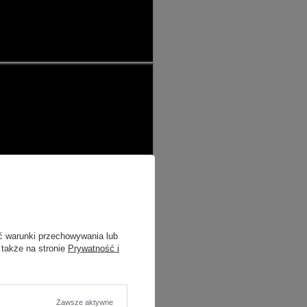
ć warunki przechowywania lub
 także na stronie
Prywatność i
Zawsze aktywne