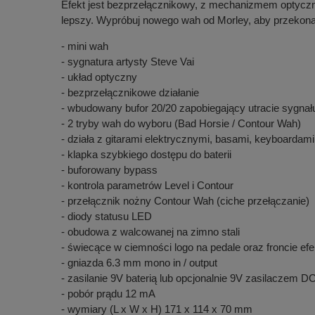
Efekt jest bezprzełącznikowy, z mechanizmem optyczny
lepszy. Wypróbuj nowego wah od Morley, aby przekonać
- mini wah
- sygnatura artysty Steve Vai
- układ optyczny
- bezprzełącznikowe działanie
- wbudowany bufor 20/20 zapobiegający utracie sygnał
- 2 tryby wah do wyboru (Bad Horsie / Contour Wah)
- działa z gitarami elektrycznymi, basami, keyboardami
- klapka szybkiego dostępu do baterii
- buforowany bypass
- kontrola parametrów Level i Contour
- przełącznik nożny Contour Wah (ciche przełączanie)
- diody statusu LED
- obudowa z walcowanej na zimno stali
- świecące w ciemności logo na pedale oraz froncie efe
- gniazda 6.3 mm mono in / output
- zasilanie 9V baterią lub opcjonalnie 9V zasilaczem 
- pobór prądu 12 mA
- wymiary (L x W x H) 171 x 114 x 70 mm