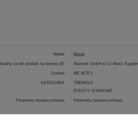
Marka
Mooer
zialny za ten produkt na terenie UE
Warwick GmbH & Co Music Equip
Symbol
ME MTR 1
KATEGORIA
TREMOLO
EFEKTY GITAROWE
Parametry bezpieczeństwa
Parametry bezpieczeństwa