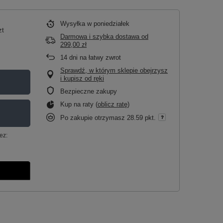
Wysyłka
w poniedziałek
zt
Darmowa i szybka dostawa
od
299,00 zł
14
dni na łatwy zwrot
Sprawdź, w którym sklepie obejrzysz
i kupisz od ręki
Bezpieczne zakupy
Kup na raty (
oblicz ratę
)
Po zakupie otrzymasz
28.59 pkt.
ez: