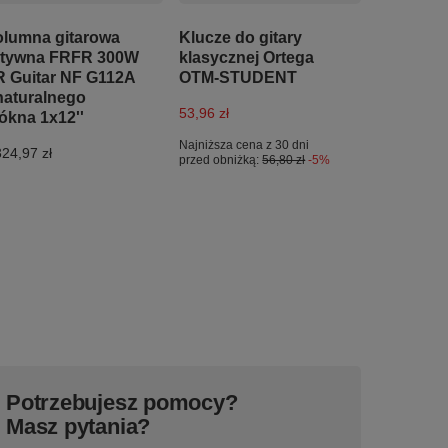
lumna gitarowa
Klucze do gitary
ktywna FRFR 300W
klasycznej Ortega
 Guitar NF G112A
OTM-STUDENT
naturalnego
53,96 zł
ókna 1x12''
Najniższa cena z 30 dni
324,97 zł
przed obniżką:
56,80 zł
-5%
Potrzebujesz pomocy?
Masz pytania?