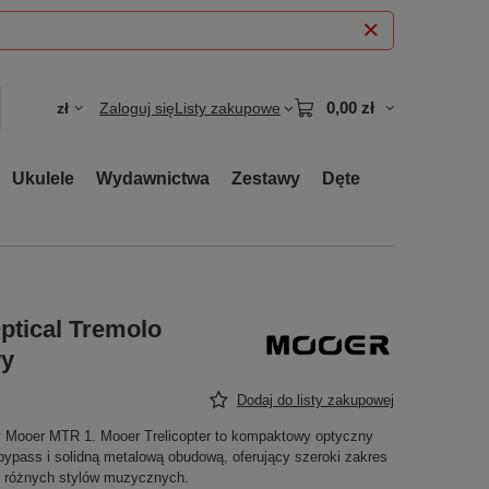
0,00 zł
zł
Zaloguj się
Listy zakupowe
Ukulele
Wydawnictwa
Zestawy
Dęte
Optical Tremolo
wy
Dodaj do listy zakupowej
my Mooer MTR 1. Mooer Trelicopter to kompaktowy optyczny
 bypass i solidną metalową obudową, oferujący szeroki zakres
o różnych stylów muzycznych.