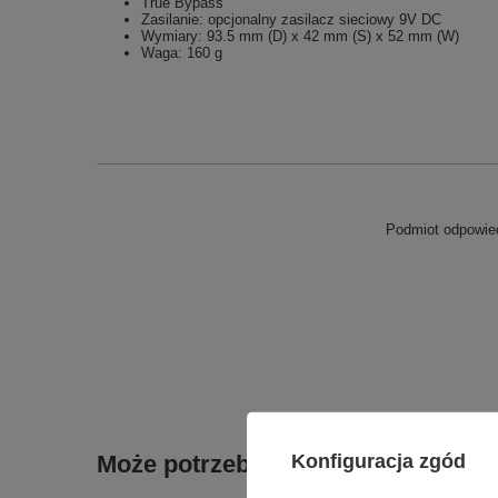
True Bypass
Zasilanie: opcjonalny zasilacz sieciowy 9V DC
Wymiary: 93.5 mm (D) x 42 mm (S) x 52 mm (W)
Waga: 160 g
Podmiot odpowied
Konfiguracja zgód
Może potrzebujesz tego do gitary