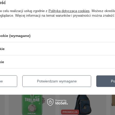
ość
w celu realizacji usług zgodnie z
Polityką dotyczącą cookies
. Możesz określi
h KLOTZ VINPAN0015 Jk/Jk 15cm
eglądarce. Więcej informacji na temat warunków i prywatności można znaleźć
1 HORSEMAN Dual overdrive
cookie (wymagane)
kie
kie
ne
Potwierdzam wymagane
Po
PROMOCJA