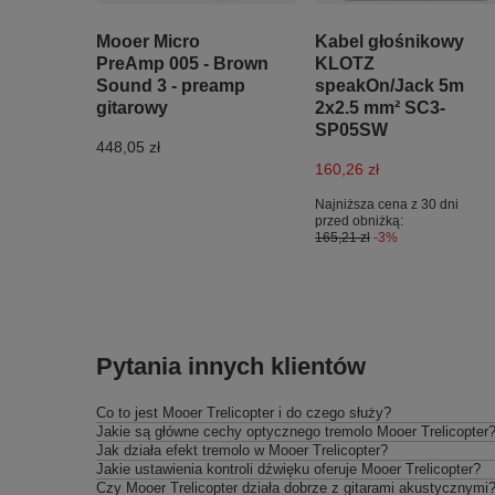
Mooer Micro
Kabel głośnikowy
PreAmp 005 - Brown
KLOTZ
Sound 3 - preamp
speakOn/Jack 5m
gitarowy
2x2.5 mm² SC3-
SP05SW
448,05 zł
160,26 zł
Najniższa cena z 30 dni
przed obniżką:
165,21 zł
-3%
Pytania innych klientów
Co to jest Mooer Trelicopter i do czego służy?
Jakie są główne cechy optycznego tremolo Mooer Trelicopter
Jak działa efekt tremolo w Mooer Trelicopter?
Jakie ustawienia kontroli dźwięku oferuje Mooer Trelicopter?
Czy Mooer Trelicopter działa dobrze z gitarami akustycznymi