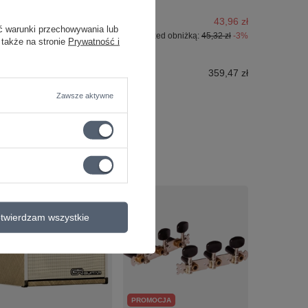
43,96 zł
ć warunki przechowywania lub
Najniższa cena z 30 dni przed obniżką:
45,32 zł
-3%
 także na stronie
Prywatność i
359,47 zł
Zawsze aktywne
twierdzam wszystkie
PROMOCJA