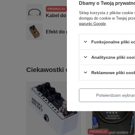
Dbamy o Twoją prywatn
PROMOCJA
Sklep korzysta z plików cookie 
Kabel do łączenia efektów gitarowyc
dostępu do cookie w Twojej prz
warunki Google
.
Efekt do gitary distortion NUX NOD-
Funkcjonalne pliki 
Analityczne pliki coo
Ciekawostki do gitary
Reklamowe pliki coo
Potwierdzam wybra
PROMOCJA