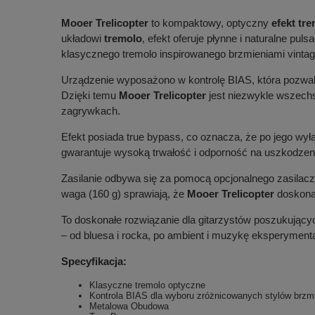
Mooer Trelicopter
to kompaktowy, optyczny
efekt tr
układowi
tremolo
, efekt oferuje płynne i naturalne pu
klasycznego tremolo inspirowanego brzmieniami vint
Urządzenie wyposażono w kontrolę BIAS, która pozwala
Dzięki temu
Mooer Trelicopter
jest niezwykle wszechs
zagrywkach.
Efekt posiada true bypass, co oznacza, że po jego wył
gwarantuje wysoką trwałość i odporność na uszkodzeni
Zasilanie odbywa się za pomocą opcjonalnego zasilac
waga (160 g) sprawiają, że
Mooer Trelicopter
doskonal
To doskonałe rozwiązanie dla gitarzystów poszukujący
– od bluesa i rocka, po ambient i muzykę eksperymenta
Specyfikacja:
Klasyczne tremolo optyczne
Kontrola BIAS dla wyboru zróżnicowanych stylów brzm
Metalowa Obudowa