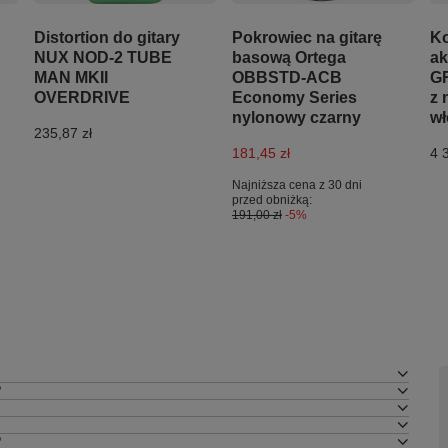
Distortion do gitary
Pokrowiec na gitarę
Ko
NUX NOD-2 TUBE
basową Ortega
a
MAN MKII
OBBSTD-ACB
GR
OVERDRIVE
Economy Series
z 
nylonowy czarny
wł
235,87 zł
181,45 zł
4 
Najniższa cena z 30 dni
przed obniżką:
191,00 zł
-5%
?
?