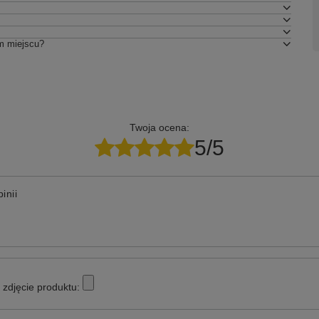
m miejscu?
Twoja ocena:
5/5
inii
zdjęcie produktu: