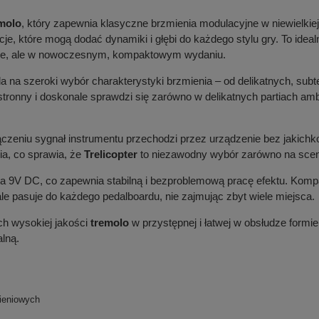
emolo
, który zapewnia klasyczne brzmienia modulacyjne w niewielkiej,
lsacje, które mogą dodać dynamiki i głębi do każdego stylu gry. To ide
age, ale w nowoczesnym, kompaktowym wydaniu.
 na szeroki wybór charakterystyki brzmienia – od delikatnych, subt
tronny i doskonale sprawdzi się zarówno w delikatnych partiach am
ączeniu sygnał instrumentu przechodzi przez urządzenie bez jakichk
a, co sprawia, że
Trelicopter
to niezawodny wybór zarówno na scenę
za 9V DC, co zapewnia stabilną i bezproblemową pracę efektu. Komp
e pasuje do każdego pedalboardu, nie zajmując zbyt wiele miejsca.
ch wysokiej jakości
tremolo
w przystępnej i łatwej w obsłudze form
lną.
ieniowych