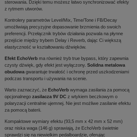
sterowania. Dzięki temu możesz łatwo synchronizować efekty
z rytmem utworów.
Kontrolery parametrów Level/Mix, Time/Tone i FB/Decay
umożliwiają precyzyjne dopasowanie brzmienia do swoich
preferencji. Przełącznik trybów działania pozwala na płynne
przejście między trybem Delay i Reverb, dając Ci większą
elastyczność w kształtowaniu dźwięków.
Efekt EchoVerb
ma również tryb true bypass, który zapewnia
czysty dźwięk, gdy efekt jest wyłączony.
Solidna metalowa
obudowa
gwarantuje trwałość i ochronę przed uszkodzeniami
podczas transportu i używania na scenie.
Warto zaznaczyć, że
EchoVerb
wymaga zasilania za pomocą
opcjonalnego
zasilacza 9V DC
z wtykiem beczkowym o
polaryzacji centralnie ujemnej. Nie jest możliwe zasilanie efektu
za pomocą baterii.
Kompaktowe wymiary efektu (93,5 mm x 42 mm x 52 mm)
oraz niska waga (146 g) sprawiają, że EchoVerb świetnie
sprawdzi się na niewielkim pedalboardzie, oferując