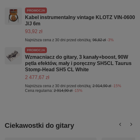
PROMOCJA
Kabel instrumentalny vintage KLOTZ VIN-0600
J/J 6m
93,92 zł
Najniższa cena z 30 dni przed obniżką:
96,82 zł
-3%
PROMOCJA
Wzmacniacz do gitary, 3 kanały+boost, 90W
pętla efektów, mały i poręczny SH5CL Taurus
Stomp-Head SH5 CL White
2 477,67 zł
Najniższa cena z 30 dni przed obniżką:
2 914,90 zł
-15%
Cena regularna:
2 914,90 zł
-15%
Ciekawostki do gitary