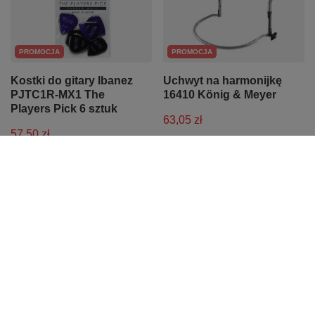
PROMOCJA
PROMOCJA
Kostki do gitary Ibanez
Uchwyt na harmonijkę
PJTC1R-MX1 The
16410 König & Meyer
Players Pick 6 sztuk
63,05 zł
57,50 zł
Najniższa cena z 30 dni przed
obniżką:
67,94 zł
-7%
Najniższa cena z 30 dni przed
obniżką:
60,63 zł
-5%
Cena regularna:
65,00 zł
-3%
Cena regularna:
62,50 zł
-8%
OKAZJA