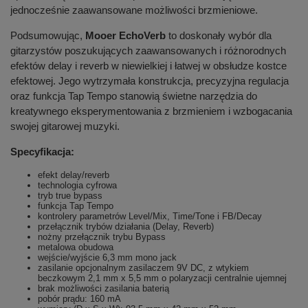
jednocześnie zaawansowane możliwości brzmieniowe.
Podsumowując,
Mooer EchoVerb
to doskonały wybór dla
gitarzystów poszukujących zaawansowanych i różnorodnych
efektów delay i reverb w niewielkiej i łatwej w obsłudze kostce
efektowej. Jego wytrzymała konstrukcja, precyzyjna regulacja
oraz funkcja Tap Tempo stanowią świetne narzędzia do
kreatywnego eksperymentowania z brzmieniem i wzbogacania
swojej gitarowej muzyki.
Specyfikacja:
efekt delay/reverb
technologia cyfrowa
tryb true bypass
funkcja Tap Tempo
kontrolery parametrów Level/Mix, Time/Tone i FB/Decay
przełącznik trybów działania (Delay, Reverb)
nożny przełącznik trybu Bypass
metalowa obudowa
wejście/wyjście 6,3 mm mono jack
zasilanie opcjonalnym zasilaczem 9V DC, z wtykiem
beczkowym 2,1 mm x 5,5 mm o polaryzacji centralnie ujemnej
brak możliwości zasilania baterią
pobór prądu: 160 mA