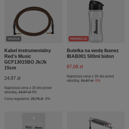
OKAZJA
PROMOCJA
Kabel instrumentalny
Butelka na wodę Ibanez
Red's Music
IBAB001 500ml bidon
GCF13015BO Jk/Jk
87,08 zł
15cm
Najniższa cena z 30 dni przed
24,97 zł
obniżką:
91,67 zł
-5%
Najniższa cena z 30 dni przed
obniżką:
24,97 zł
0%
Cena regularna:
25,75 zł
-3%