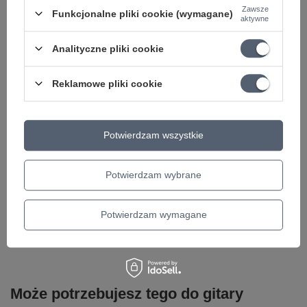
Zawsze
Funkcjonalne pliki cookie (wymagane)
aktywne
Analityczne pliki cookie
Reklamowe pliki cookie
Marka
Mooer
Podmiot odpowiedzialny za ten
Warwick GmbH & Co Music
Potwierdzam wszystkie
produkt na terenie UE
Equipment KG
Więcej
Symbol
ME MDV 1
Potwierdzam wybrane
KATEGORIA
DELAY
REVERB
Potwierdzam wymagane
EFEKTY GITAROWE
Parametry bezpieczeństwa
Parametry bezpieczeństwa
Może potrzebujesz tego do gitary