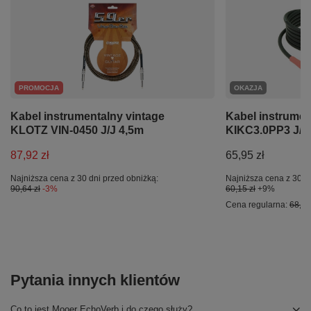
PROMOCJA
OKAZJA
Kabel instrumentalny vintage
Kabel instrumen
KLOTZ VIN-0450 J/J 4,5m
KIKC3.0PP3 J/J
87,92 zł
65,95 zł
Najniższa cena z 30 dni przed obniżką:
Najniższa cena z 30 d
90,64 zł
-3%
60,15 zł
+9%
Cena regularna:
68,00
Pytania innych klientów
Co to jest Mooer EchoVerb i do czego służy?