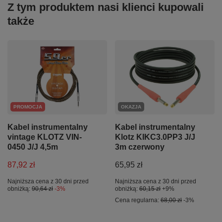
Z tym produktem nasi klienci kupowali
także
PROMOCJA
OKAZJA
Kabel instrumentalny
Kabel instrumentalny
vintage KLOTZ VIN-
Klotz KIKC3.0PP3 J/J
0450 J/J 4,5m
3m czerwony
87,92 zł
65,95 zł
Najniższa cena z 30 dni przed
Najniższa cena z 30 dni przed
obniżką:
90,64 zł
-3%
obniżką:
60,15 zł
+9%
Cena regularna:
68,00 zł
-3%