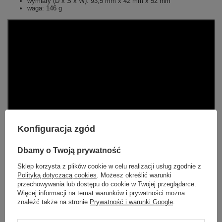
wymiary (D x S x W): 93,5 mm x 42 mm x 52 mm
waga: 146 g
Konfiguracja zgód
Dbamy o Twoją prywatność
Sklep korzysta z plików cookie w celu realizacji usług zgodnie z
Polityką dotyczącą cookies
. Możesz określić warunki
przechowywania lub dostępu do cookie w Twojej przeglądarce.
Więcej informacji na temat warunków i prywatności można
znaleźć także na stronie
Prywatność i warunki Google
.