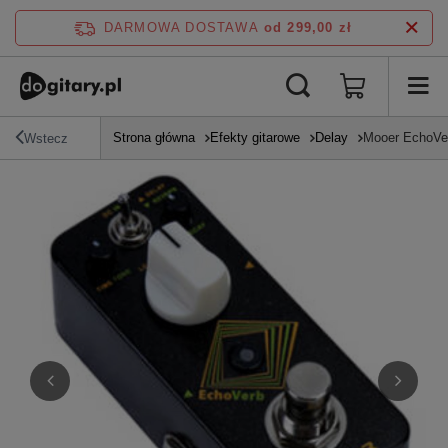
DARMOWA DOSTAWA
od 299,00 zł
Strona główna
Efekty gitarowe
Delay
Mooer EchoVerb
Wstecz