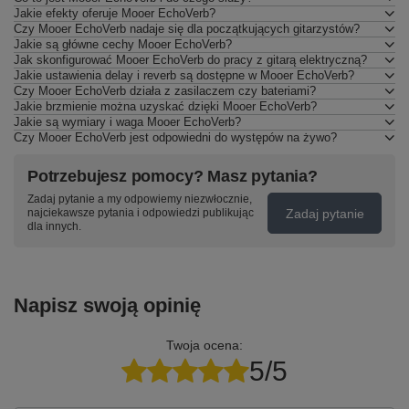
Jakie efekty oferuje Mooer EchoVerb?
Czy Mooer EchoVerb nadaje się dla początkujących gitarzystów?
Jakie są główne cechy Mooer EchoVerb?
Jak skonfigurować Mooer EchoVerb do pracy z gitarą elektryczną?
Jakie ustawienia delay i reverb są dostępne w Mooer EchoVerb?
Czy Mooer EchoVerb działa z zasilaczem czy bateriami?
Jakie brzmienie można uzyskać dzięki Mooer EchoVerb?
Jakie są wymiary i waga Mooer EchoVerb?
Czy Mooer EchoVerb jest odpowiedni do występów na żywo?
Potrzebujesz pomocy? Masz pytania?
Zadaj pytanie a my odpowiemy niezwłocznie,
Zadaj pytanie
najciekawsze pytania i odpowiedzi publikując
dla innych.
Napisz swoją opinię
Twoja ocena:
5/5