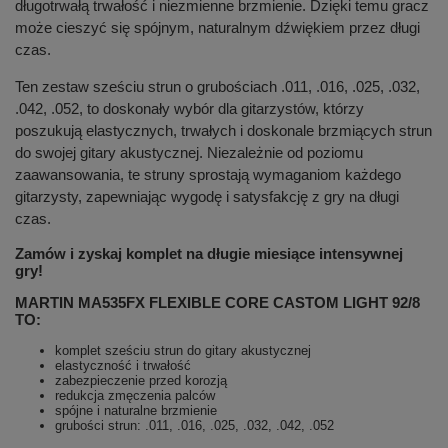
długotrwałą trwałość i niezmienne brzmienie. Dzięki temu gracz
może cieszyć się spójnym, naturalnym dźwiękiem przez długi
czas.
Ten zestaw sześciu strun o grubościach .011, .016, .025, .032,
.042, .052, to doskonały wybór dla gitarzystów, którzy
poszukują elastycznych, trwałych i doskonale brzmiących strun
do swojej gitary akustycznej. Niezależnie od poziomu
zaawansowania, te struny sprostają wymaganiom każdego
gitarzysty, zapewniając wygodę i satysfakcję z gry na długi
czas.
Zamów i zyskaj komplet na długie miesiące intensywnej
gry!
MARTIN MA535FX FLEXIBLE CORE CASTOM LIGHT 92/8
TO:
komplet sześciu strun do gitary akustycznej
elastyczność i trwałość
zabezpieczenie przed korozją
redukcja zmęczenia palców
spójne i naturalne brzmienie
grubości strun: .011, .016, .025, .032, .042, .052