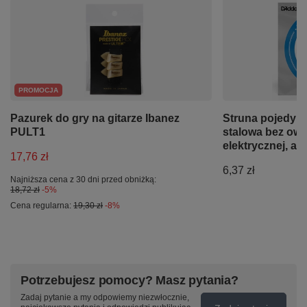
PROMOCJA
Pazurek do gry na gitarze Ibanez
Struna pojedyn
PULT1
stalowa bez owij
elektrycznej, ak
17,76 zł
6,37 zł
Najniższa cena z 30 dni przed obniżką:
18,72 zł
-5%
Cena regularna:
19,30 zł
-8%
Potrzebujesz pomocy? Masz pytania?
Zadaj pytanie a my odpowiemy niezwłocznie,