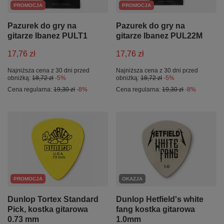
PROMOCJA
PROMOCJA
Pazurek do gry na
Pazurek do gry na
gitarze Ibanez PULT1
gitarze Ibanez PUL22M
17,76 zł
17,76 zł
Najniższa cena z 30 dni przed
Najniższa cena z 30 dni przed
obniżką:
18,72 zł
-5%
obniżką:
18,72 zł
-5%
Cena regularna:
19,30 zł
-8%
Cena regularna:
19,30 zł
-8%
PROMOCJA
OKAZJA
Dunlop Tortex Standard
Dunlop Hetfield's white
Pick, kostka gitarowa
fang kostka gitarowa
0.73 mm
1.0mm