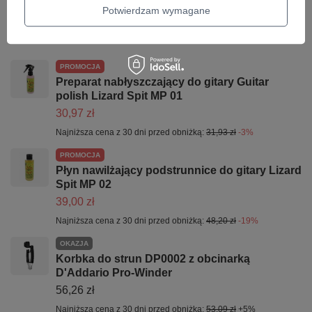
Potwierdzam wymagane
Może potrzebujesz tego do gitary
PROMOCJA
Preparat nabłyszczający do gitary Guitar
polish Lizard Spit MP 01
30,97 zł
Najniższa cena z 30 dni przed obniżką:
31,93 zł
-3%
PROMOCJA
Płyn nawilżający podstrunnice do gitary Lizard
Spit MP 02
39,00 zł
Najniższa cena z 30 dni przed obniżką:
48,20 zł
-19%
OKAZJA
Korbka do strun DP0002 z obcinarką
D'Addario Pro-Winder
56,26 zł
Najniższa cena z 30 dni przed obniżką:
53,09 zł
+5%