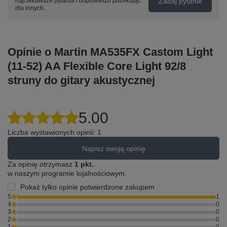
Zadaj pytanie
najciekawsze pytania i odpowiedzi publikując
dla innych.
Opinie o Martin MA535FX Castom Light
(11-52) AA Flexible Core Light 92/8
struny do gitary akustycznej
5.00
Liczba wystawionych opinii: 1
Napisz swoją opinię
Za opinię otrzymasz
1 pkt.
w naszym programie lojalnościowym.
Pokaż tylko opinie potwierdzone zakupem
5
1
4
0
3
0
2
0