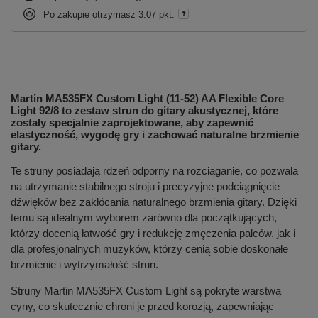
Po zakupie otrzymasz
3.07 pkt.
Martin MA535FX Custom Light (11-52) AA Flexible Core
Light 92/8 to zestaw strun do gitary akustycznej, które
zostały specjalnie zaprojektowane, aby zapewnić
elastyczność, wygodę gry i zachować naturalne brzmienie
gitary.
Te struny posiadają rdzeń odporny na rozciąganie, co pozwala
na utrzymanie stabilnego stroju i precyzyjne podciągnięcie
dźwięków bez zakłócania naturalnego brzmienia gitary. Dzięki
temu są idealnym wyborem zarówno dla początkujących,
którzy docenią łatwość gry i redukcję zmęczenia palców, jak i
dla profesjonalnych muzyków, którzy cenią sobie doskonałe
brzmienie i wytrzymałość strun.
Struny Martin MA535FX Custom Light są pokryte warstwą
cyny, co skutecznie chroni je przed korozją, zapewniając