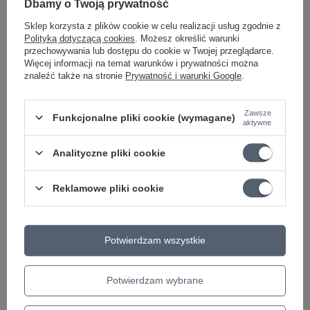
Dbamy o Twoją prywatność
Jakie struny akustyczne będą najlepsze do podciągania
dźwięków (bending)?
Sklep korzysta z plików cookie w celu realizacji usług zgodnie z
Polityką dotyczącą cookies
. Możesz określić warunki
Jak dbać o struny do gitary akustycznej, aby służyły jak
przechowywania lub dostępu do cookie w Twojej przeglądarce.
najdłużej?
Więcej informacji na temat warunków i prywatności można
znaleźć także na stronie
Prywatność i warunki Google
.
Zawsze
Funkcjonalne pliki cookie (wymagane)
aktywne
Marka
Martin
Analityczne pliki cookie
Podmiot odpowiedzialny za ten
Lauda Central Europe
Więcej
produkt na terenie UE
Reklamowe pliki cookie
Symbol
L2340044
KATEGORIA
STRUNY
Potwierdzam wszystkie
DO GITARY AKUSTYCZNEJ
ROZMIAR
11-52
Potwierdzam wybrane
Parametry bezpieczeństwa
Parametry bezpieczeństwa