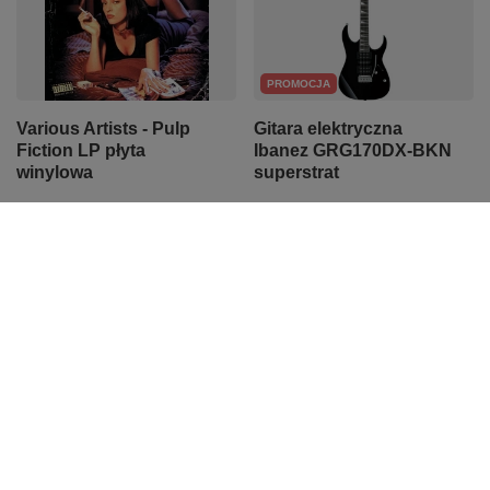
PROMOCJA
Various Artists - Pulp
Gitara elektryczna
Fiction LP płyta
Ibanez GRG170DX-BKN
winylowa
superstrat
101,97 zł
1 350,91 zł
Najniższa cena z 30 dni przed
obniżką:
1 422,00 zł
-5%
Cena regularna:
1 422,00 zł
-5%
PROMOCJA