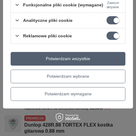
Zawsze
Symbol
L2340011
Funkcjonalne pliki cookie (wymagane)
aktywne
KATEGORIA
STRUNY
Analityczne pliki cookie
DO GITARY AKUSTYCZNEJ
ROZMIAR
12-54
Reklamowe pliki cookie
Parametry bezpieczeństwa
Parametry bezpieczeństwa
Potwierdzam wszystkie
Może potrzebujesz tego do gitary
Potwierdzam wybrane
PROMOCJA
Preparat nabłyszczający do gitary Guitar
polish Lizard Spit MP 01
Potwierdzam wymagane
30,97 zł
Najniższa cena z 30 dni przed obniżką:
31,93 zł
-3%
PROMOCJA
Dunlop 428R.88 TORTEX FLEX kostka
gitarowa 0.88 mm