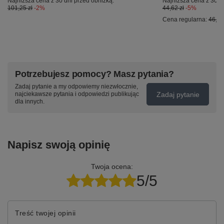
Najniższa cena z 30 dni przed obniżką:
Najniższa cena z 30 d
101,25 zł
-2%
44,62 zł
-5%
Cena regularna:
46,00
Potrzebujesz pomocy? Masz pytania?
Zadaj pytanie a my odpowiemy niezwłocznie,
Zadaj pytanie
najciekawsze pytania i odpowiedzi publikując
dla innych.
Napisz swoją opinię
Twoja ocena:
5/5
Treść twojej opinii