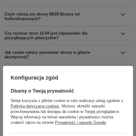
Czym różnią się struny 80/20 Bronze od
fosforobrązowych?
Czy rozmiar strun 12-54 jest odpowiedni dla
początkujących gitarzystów?
Jak często należy wymieniać struny w gitarze
akustycznej?
Dlaczego warto wybierać oryginalne struny marki Martin
do gitary akustycznej?
Konfiguracja zgód
Dbamy o Twoją prywatność
Sklep korzysta z plików cookie w celu realizacji usług zgodnie z
Polityką dotyczącą cookies
. Możesz określić warunki
przechowywania lub dostępu do cookie w Twojej przeglądarce.
Marka
Martin
Więcej informacji na temat warunków i prywatności można
znaleźć także na stronie
Prywatność i warunki Google
.
Podmiot odpowiedzialny za ten
Lauda Central Europe
Więcej
produkt na terenie UE