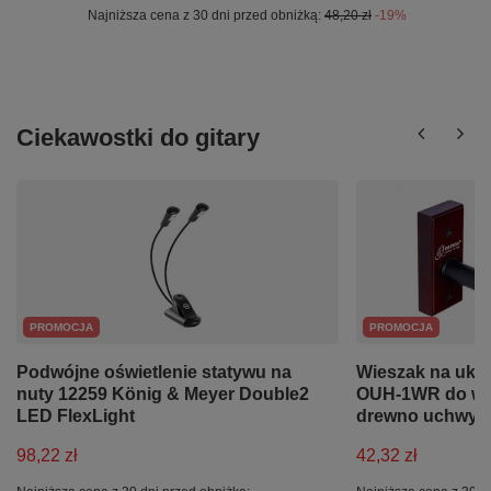
Najniższa cena z 30 dni przed obniżką:
48,20 zł
-19%
Ciekawostki do gitary
PROMOCJA
PROMOCJA
Podwójne oświetlenie statywu na
Wieszak na ukul
nuty 12259 König & Meyer Double2
OUH-1WR do wie
LED FlexLight
drewno uchwyt 
98,22 zł
42,32 zł