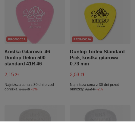
PROMOCJA
PROMOCJA
Kostka Gitarowa .46
Dunlop Tortex Standard
Dunlop Delrin 500
Pick, kostka gitarowa
standard 41R.46
0.73 mm
2,15 zł
3,03 zł
Najniższa cena z 30 dni przed
Najniższa cena z 30 dni przed
obniżką:
2,22 zł
-3%
obniżką:
3,12 zł
-2%