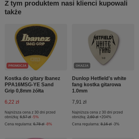
Z tym produktem nasi klienci kupowali
także
PROMOCJA
OKAZJA
Kostka do gitary Ibanez
Dunlop Hetfield's white
PPA16MSG-YE Sand
fang kostka gitarowa
Grip 0,8mm żółta
1.0mm
6,22 zł
7,91 zł
Najniższa cena z 30 dni przed
Najniższa cena z 30 dni przed
obniżką:
6,57 zł
-5%
obniżką:
2,60 zł
+204%
Cena regularna:
6,78 zł
-8%
Cena regularna:
8,16 zł
-3%