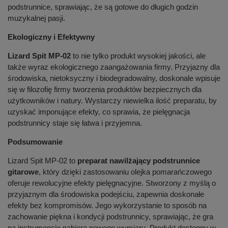
podstrunnice, sprawiając, że są gotowe do długich godzin
muzykalnej pasji.
Ekologiczny i Efektywny
Lizard Spit MP-02
to nie tylko produkt wysokiej jakości, ale
także wyraz ekologicznego zaangażowania firmy. Przyjazny dla
środowiska, nietoksyczny i biodegradowalny, doskonale wpisuje
się w filozofię firmy tworzenia produktów bezpiecznych dla
użytkowników i natury. Wystarczy niewielka ilość preparatu, by
uzyskać imponujące efekty, co sprawia, że pielęgnacja
podstrunnicy staje się łatwa i przyjemna.
Podsumowanie
Lizard Spit MP-02 to
preparat nawilżający podstrunnice
gitarowe
, który dzięki zastosowaniu olejka pomarańczowego
oferuje rewolucyjne efekty pielęgnacyjne. Stworzony z myślą o
przyjaznym dla środowiska podejściu, zapewnia doskonałe
efekty bez kompromisów. Jego wykorzystanie to sposób na
zachowanie piękna i kondycji podstrunnicy, sprawiając, że gra
na instrumencie nabiera nowego wymiaru. Produkt dostępny w