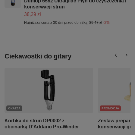
Dunlop 6582 Ultraglide Płyn do czyszczenia i
konserwacji strun
38,29 zł
Najniższa cena z 30 dni przed obniżką:
39,47 zł
-2%
Ciekawostki do gitary
OKAZJA
PROMOCJA
Korbka do strun DP0002 z
Zestaw preparat
obcinarką D'Addario Pro-Winder
konserwacji git