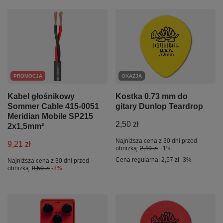
PROMOCJA
OKAZJA
Kabel głośnikowy
Kostka 0.73 mm do
Sommer Cable 415-0051
gitary Dunlop Teardrop
Meridian Mobile SP215
2,50 zł
2x1,5mm²
Najniższa cena z 30 dni przed
9,21 zł
obniżką:
2,49 zł
+1%
Cena regularna:
2,57 zł
-3%
Najniższa cena z 30 dni przed
obniżką:
9,50 zł
-3%