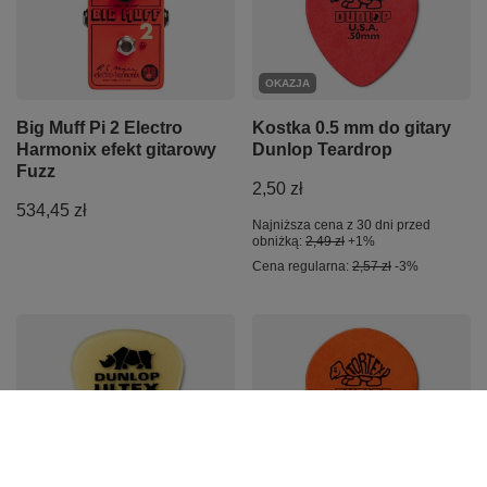
OKAZJA
Big Muff Pi 2 Electro
Kostka 0.5 mm do gitary
Harmonix efekt gitarowy
Dunlop Teardrop
Fuzz
2,50 zł
534,45 zł
Najniższa cena z 30 dni przed
obniżką:
2,49 zł
+1%
Cena regularna:
2,57 zł
-3%
PROMOCJA
OKAZJA