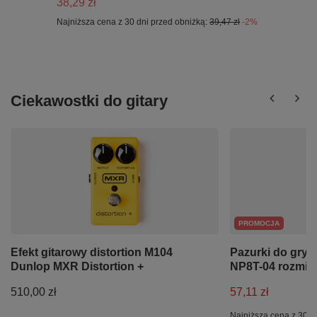
38,29 zł
Najniższa cena z 30 dni przed obniżką:
39,47 zł
-2%
Ciekawostki do gitary
PROMOCJA
Efekt gitarowy distortion M104
Pazurki do gry n
Dunlop MXR Distortion +
NP8T-04 rozmiar
510,00 zł
57,11 zł
Najniższa cena z 30 d