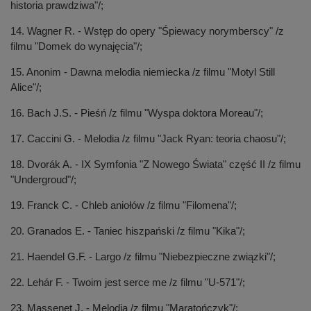
historia prawdziwa"/;
14. Wagner R. - Wstęp do opery "Śpiewacy norymberscy" /z
filmu "Domek do wynajęcia"/;
15. Anonim - Dawna melodia niemiecka /z filmu "Motyl Still
Alice"/;
16. Bach J.S. - Pieśń /z filmu "Wyspa doktora Moreau"/;
17. Caccini G. - Melodia /z filmu "Jack Ryan: teoria chaosu"/;
18. Dvorák A. - IX Symfonia "Z Nowego Świata" część II /z filmu
"Undergroud"/;
19. Franck C. - Chleb aniołów /z filmu "Filomena"/;
20. Granados E. - Taniec hiszpański /z filmu "Kika"/;
21. Haendel G.F. - Largo /z filmu "Niebezpieczne związki"/;
22. Lehár F. - Twoim jest serce me /z filmu "U-571"/;
23. Massenet J. - Melodia /z filmu "Maratończyk"/;