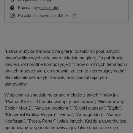
Kup na raty (
oblicz ratę
)
Po zakupie otrzymasz
3.5 pkt.
"Łatwa muzyka filmowa 2 na gitarę" to zbiór 43 popularnych
utworów filmowych w łatwym układzie na gitarę. Ta publikacja
zawiera różnorodne kompozycje z filmów o różnych tematach i
stylach muzycznych, co sprawia, że jest to interesujący wybór
dla miłośników muzyki filmowej oraz początkujących
gitarzystów.
W śpiewniku znajdziemy znane melodie z takich filmów jak
"Piotruś Królik", "Dracula: wampiry bez zębów", "Niesamowity
Spider-Man 2", "Analiza problemu", "Głupi i głupszy", "Żądło",
"Kto wrobił Królika Rogera", "Firma", "Armageddon", "Wampir
Nosferatu", "Pret-a-Porter" i wiele innych. Każdy z utworów jest
opracowany w sposób umożliwiający łatwe nauczenie się i