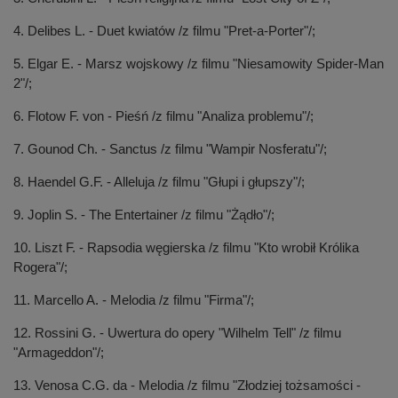
4. Delibes L. - Duet kwiatów /z filmu "Pret-a-Porter"/;
5. Elgar E. - Marsz wojskowy /z filmu "Niesamowity Spider-Man
2"/;
6. Flotow F. von - Pieśń /z filmu "Analiza problemu"/;
7. Gounod Ch. - Sanctus /z filmu "Wampir Nosferatu"/;
8. Haendel G.F. - Alleluja /z filmu "Głupi i głupszy"/;
9. Joplin S. - The Entertainer /z filmu "Żądło"/;
10. Liszt F. - Rapsodia węgierska /z filmu "Kto wrobił Królika
Rogera"/;
11. Marcello A. - Melodia /z filmu "Firma"/;
12. Rossini G. - Uwertura do opery "Wilhelm Tell" /z filmu
"Armageddon"/;
13. Venosa C.G. da - Melodia /z filmu "Złodziej tożsamości -