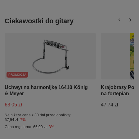
Ciekawostki do gitary
PROMOCJA
Uchwyt na harmonijkę 16410 König
Krajobrazy Polsk
& Meyer
na fortepian
63,05 zł
47,74 zł
Najniższa cena z 30 dni przed obniżką:
67,94 zł
-7%
Cena regularna:
65,00 zł
-3%