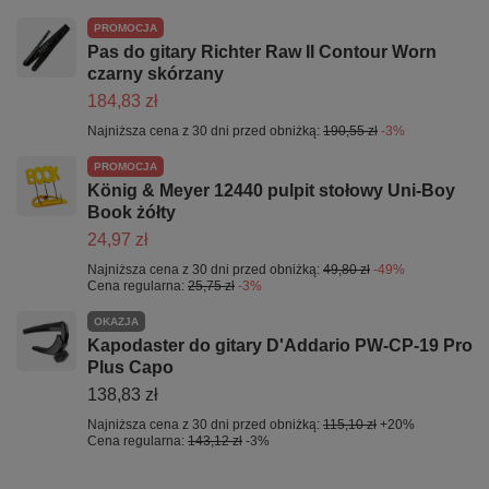
PROMOCJA
Pas do gitary Richter Raw II Contour Worn
czarny skórzany
184,83 zł
Najniższa cena z 30 dni przed obniżką:
190,55 zł
-3%
PROMOCJA
König & Meyer 12440 pulpit stołowy Uni-Boy
Book żółty
24,97 zł
Najniższa cena z 30 dni przed obniżką:
49,80 zł
-49%
Cena regularna:
25,75 zł
-3%
OKAZJA
Kapodaster do gitary D'Addario PW-CP-19 Pro
Plus Capo
138,83 zł
Najniższa cena z 30 dni przed obniżką:
115,10 zł
+20%
Cena regularna:
143,12 zł
-3%