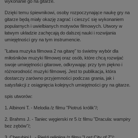
wykonanie go na gitarze.
Dzięki temu śpiewnikowi, osoby rozpoczynające naukę gry na
gitarze będą miały okazję zagrać i cieszyć się wykonaniem
popularnych i uwielbianych motywów filmowych. Utwory w
łatwym układzie zachęcają do dalszej nauki i rozwijania
umiejętności gry na tym instrumencie.
"Łatwa muzyka filmowa 2 na gitarę" to świetny wybór dla
miłośników muzyki filmowej oraz osób, które chcą rozwijać
swoje umiejętności gitarowe, odkrywając przy tym piękno i
różnorodność muzyki filmowej. Jest to publikacja, która
dostarczy zarówno przyjemności podczas grania, jak i
satysfakcji z osiągnięcia kolejnych umiejętności gry na gitarze.
spis utworów:
1. Albinoni T. - Melodia /z filmu "Piotruś królik"/;
2. Brahms J. - Taniec węgierski nr 5 /z filmu "Dracula: wampiry
bez zębów"/;
3. Cherubini L. - Pieśń religijna /z filmu "Lost City of Z"/;