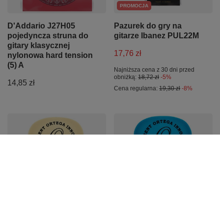
PROMOCJA
D'Addario J27H05
Pazurek do gry na
pojedyncza struna do
gitarze Ibanez PUL22M
gitary klasycznej
17,76 zł
nylonowa hard tension
(5) A
Najniższa cena z 30 dni przed
obniżką:
18,72 zł
-5%
14,85 zł
Cena regularna:
19,30 zł
-8%
PROMOCJA
PROMOCJA
Kostka do gitary
Kostka do gitary
0,73mm Ortega OGPST-
0,88mm Ortega OGPST-
073 S-Tech Delrin
088 S-Tech Delrin