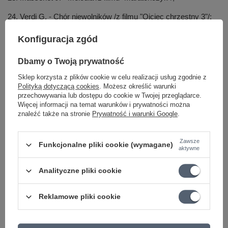
24. Verdi G. - Chór niewolników /z filmu "Ojciec chrzestny 3"/;
25. Arne T.A. - Rządzić Brytanią /z filmu "BFG - Bardzo Fajny
Konfiguracja zgód
Gigant"/;
Dbamy o Twoją prywatność
26. Berlioz H. - Bal /z filmu "Sypiając z wrogiem"/;
Sklep korzysta z plików cookie w celu realizacji usług zgodnie z
27. Delibes L. - Walc /"z filmu "Victor Frankenstein"/;
Polityką dotyczącą cookies
. Możesz określić warunki
przechowywania lub dostępu do cookie w Twojej przeglądarce.
28. Fauré G. - Pieśń religijna /z filmu "Kapitan Ameryka - wojna
Więcej informacji na temat warunków i prywatności można
bohaterów"/;
znaleźć także na stronie
Prywatność i warunki Google
.
29. Giordano U. - Mama /z filmu "Filadelfia"/;
Zawsze
Funkcjonalne pliki cookie (wymagane)
aktywne
30. Haendel G.F. - Pieśń /z filmu "Pożegnanie z Afryką"/;
31. Mascagni J. - Piosenka o winie /z filmu "Ojciec chrzestny
Analityczne pliki cookie
3"/;
Reklamowe pliki cookie
32. Beethoven L. van - Melodia /z filmu "Pianista"/;
33. Donizetti G. - Ukryta łza /z filmu "Honor Prizzich"/;