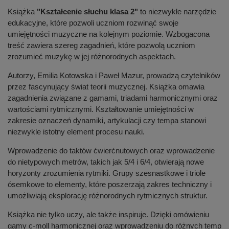
Książka
"Kształcenie słuchu klasa 2"
to niezwykłe narzędzie
edukacyjne, które pozwoli uczniom rozwinąć swoje
umiejętności muzyczne na kolejnym poziomie. Wzbogacona
treść zawiera szereg zagadnień, które pozwolą uczniom
zrozumieć muzykę w jej różnorodnych aspektach.
Autorzy, Emilia Kotowska i Paweł Mazur, prowadzą czytelników
przez fascynujący świat teorii muzycznej. Książka omawia
zagadnienia związane z gamami, triadami harmonicznymi oraz
wartościami rytmicznymi. Kształtowanie umiejętności w
zakresie oznaczeń dynamiki, artykulacji czy tempa stanowi
niezwykle istotny element procesu nauki.
Wprowadzenie do taktów ćwierćnutowych oraz wprowadzenie
do nietypowych metrów, takich jak 5/4 i 6/4, otwierają nowe
horyzonty zrozumienia rytmiki. Grupy szesnastkowe i triole
ósemkowe to elementy, które poszerzają zakres techniczny i
umożliwiają eksplorację różnorodnych rytmicznych struktur.
Książka nie tylko uczy, ale także inspiruje. Dzięki omówieniu
gamy c-moll harmonicznej oraz wprowadzeniu do różnych temp