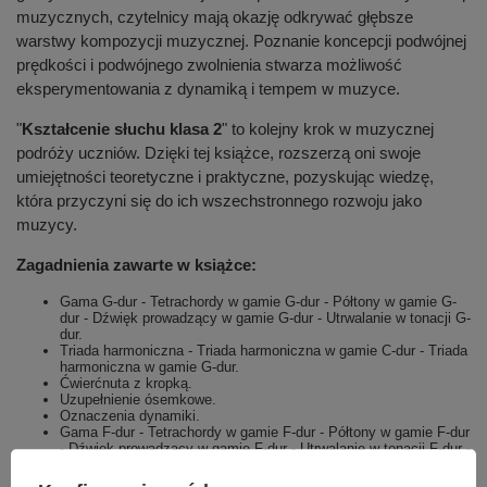
muzycznych, czytelnicy mają okazję odkrywać głębsze
warstwy kompozycji muzycznej. Poznanie koncepcji podwójnej
prędkości i podwójnego zwolnienia stwarza możliwość
eksperymentowania z dynamiką i tempem w muzyce.
"
Kształcenie słuchu klasa 2
" to kolejny krok w muzycznej
podróży uczniów. Dzięki tej książce, rozszerzą oni swoje
umiejętności teoretyczne i praktyczne, pozyskując wiedzę,
która przyczyni się do ich wszechstronnego rozwoju jako
muzycy.
Zagadnienia zawarte w książce:
Gama G-dur - Tetrachordy w gamie G-dur - Półtony w gamie G-
dur - Dźwięk prowadzący w gamie G-dur - Utrwalanie w tonacji G-
dur.
Triada harmoniczna - Triada harmoniczna w gamie C-dur - Triada
harmoniczna w gamie G-dur.
Ćwierćnuta z kropką.
Uzupełnienie ósemkowe.
Oznaczenia dynamiki.
Gama F-dur - Tetrachordy w gamie F-dur - Półtony w gamie F-dur
- Dźwięk prowadzący w gamie F-dur - Utrwalanie w tonacji F-dur -
Triada harmoniczna w gamie F-dur.
Takty ćwierćnutowe - Takt 5/4 - Metrum 5/4 - Taktowanie w