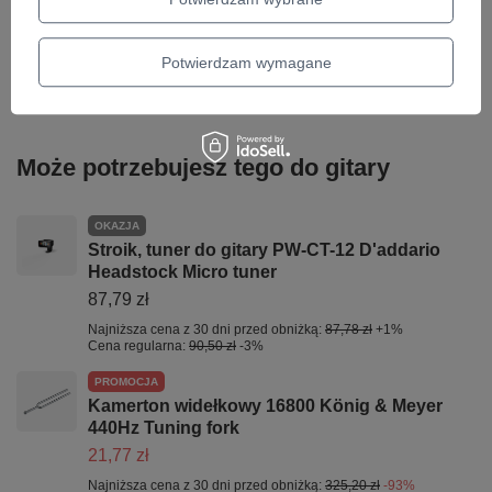
Paweł Mazur
KATEGORIA
MATERIAŁY EDUKACYJNE
Potwierdzam wymagane
Parametry bezpieczeństwa
Parametry bezpieczeństwa
Może potrzebujesz tego do gitary
OKAZJA
Stroik, tuner do gitary PW-CT-12 D'addario
Headstock Micro tuner
87,79 zł
Najniższa cena z 30 dni przed obniżką:
87,78 zł
+1%
Cena regularna:
90,50 zł
-3%
PROMOCJA
Kamerton widełkowy 16800 König & Meyer
440Hz Tuning fork
21,77 zł
Najniższa cena z 30 dni przed obniżką:
325,20 zł
-93%