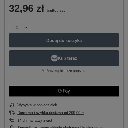
32,96 zł
brutto
/
szt
Dodaj do koszyka
Możesz kupić także poprzez:
Wysyłka
w poniedziałek
Darmowa i szybka dostawa
od
299,00 zł
14
dni na łatwy zwrot
Sprawdź, w którym sklepie obejrzysz i kupisz od ręki