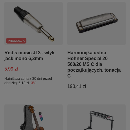
PROMOCJA
Red's music J13 - wtyk
Harmonijka ustna
jack mono 6,3mm
Hohner Special 20
560/20 MS C dla
5,99 zł
początkujących, tonacja
C
Najniższa cena z 30 dni przed
obniżką:
6,18 zł
-3%
193,41 zł