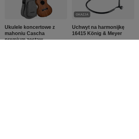
OKAZJA
Ukulele koncertowe z
Uchwyt na harmonijkę
mahoniu Cascha
16415 König & Meyer
premium zestaw
82,91 zł
298,00 zł
Najniższa cena z 30 dni przed
obniżką:
82,91 zł
0%
Cena regularna:
85,49 zł
-3%
PROMOCJA
Zestaw gitarowy Ibanez
Various Artists - Pulp