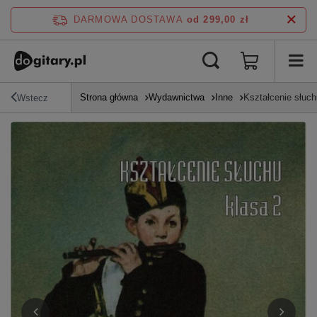
DARMOWA DOSTAWA
od 299,00 zł
Strona główna
Wydawnictwa
Inne
Kształcenie słuc
Wstecz