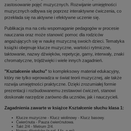
zastosowanie pojęć muzycznych. Rozwijanie umiejętności
muzycznych odbywa się poprzez interaktywne ćwiczenia, co
przekłada się na aktywne i efektywne uczenie się.
Publikacja ma na celu wspomaganie pedagogów w procesie
nauczania oraz może stanowić pomoc dla rodziców
angażujących się w naukę muzyczną swoich dzieci. Tematyka
książki obejmuje klucze muzyczne, wartości rytmiczne,
taktowanie, nazwy dźwięków, repetycje, gamy, interwały, znaki
chromatyczne, trójdźwięki i wiele innych zagadnień.
"Kształcenie słuchu"
to kompleksowy materiał edukacyjny,
który nie tylko wprowadza w świat teorii muzycznej, ale także
rozwija umiejętności praktyczne. Dzięki zrozumiałej formie
prezentacji i rozbudowanemu zestawowi ćwiczeń, stanowi
doskonałe narzędzie zarówno dla uczniów, jak i nauczycieli.
Zagadnienia zawarte w książce Kształcenie słuchu klasa 1:
Klucze muzyczne - Klucz wiolinowy - Klucz basowy.
Ćwierćnuta - Pauza ćwierćnutowa.
Takt 2/4 - Metrum 2/4.
Nazwy dźwięków (g sol, f fa, e mi).