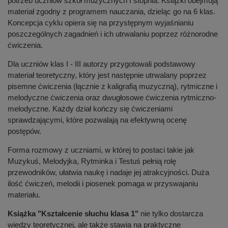
potrzeb uczniów szkół muzycznych I stopnia. Książki obejmują
materiał zgodny z programem nauczania, dzieląc go na 6 klas.
Koncepcja cyklu opiera się na przystępnym wyjaśnianiu
poszczególnych zagadnień i ich utrwalaniu poprzez różnorodne
ćwiczenia.
Dla uczniów klas I - III autorzy przygotowali podstawowy
materiał teoretyczny, który jest następnie utrwalany poprzez
pisemne ćwiczenia (łącznie z kaligrafią muzyczną), rytmiczne i
melodyczne ćwiczenia oraz dwugłosowe ćwiczenia rytmiczno-
melodyczne. Każdy dział kończy się ćwiczeniami
sprawdzającymi, które pozwalają na efektywną ocenę
postępów.
Forma rozmowy z uczniami, w której to postaci takie jak
Muzykuś, Melodyjka, Rytminka i Testuś pełnią rolę
przewodników, ułatwia naukę i nadaje jej atrakcyjności. Duża
ilość ćwiczeń, melodii i piosenek pomaga w przyswajaniu
materiału.
Książka "Kształcenie słuchu klasa 1"
nie tylko dostarcza
wiedzy teoretycznej, ale także stawia na praktyczne