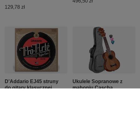
496,50 zł
129,78 zł
D'Addario EJ45 struny
Ukulele Sopranowe z
do gitary klasycznej
mahoniu Cascha
NORMAL TENSION
Premium zestaw
63,00 zł
254,00 zł