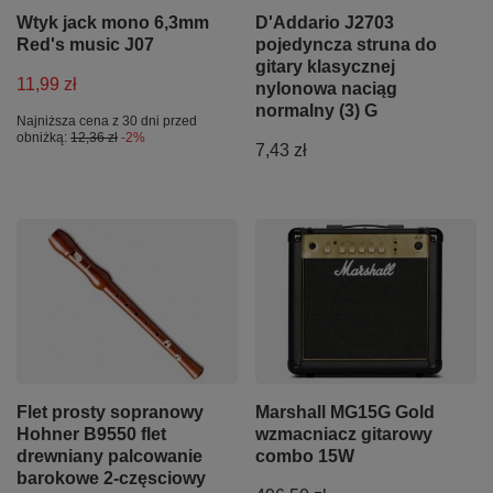
Wtyk jack mono 6,3mm
D'Addario J2703
Red's music J07
pojedyncza struna do
gitary klasycznej
11,99 zł
nylonowa naciąg
normalny (3) G
Najniższa cena z 30 dni przed
obniżką:
12,36 zł
-2%
7,43 zł
Flet prosty sopranowy
Marshall MG15G Gold
Hohner B9550 flet
wzmacniacz gitarowy
drewniany palcowanie
combo 15W
barokowe 2-częsciowy