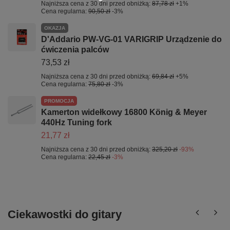
Najniższa cena z 30 dni przed obniżką:
87,78 zł
+1%
Cena regularna:
90,50 zł
-3%
OKAZJA
D'Addario PW-VG-01 VARIGRIP Urządzenie do
ćwiczenia palców
73,53 zł
Najniższa cena z 30 dni przed obniżką:
69,84 zł
+5%
Cena regularna:
75,80 zł
-3%
PROMOCJA
Kamerton widełkowy 16800 König & Meyer
440Hz Tuning fork
21,77 zł
Najniższa cena z 30 dni przed obniżką:
325,20 zł
-93%
Cena regularna:
22,45 zł
-3%
Ciekawostki do gitary