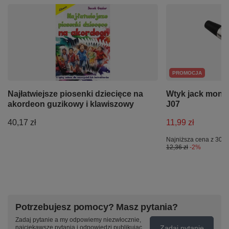
PROMOCJA
Najłatwiejsze piosenki dziecięce na
Wtyk jack mono
akordeon guzikowy i klawiszowy
J07
40,17 zł
11,99 zł
Najniższa cena z 30 d
12,36 zł
-2%
Potrzebujesz pomocy? Masz pytania?
Zadaj pytanie a my odpowiemy niezwłocznie,
Zadaj pytanie
najciekawsze pytania i odpowiedzi publikując