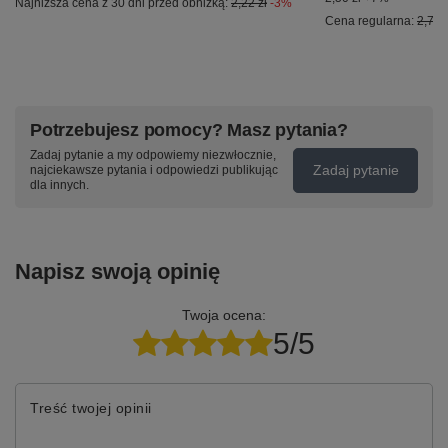
Najniższa cena z 30 dni przed obniżką:
2,22 zł
-3%
Cena regularna:
2,77 z
Potrzebujesz pomocy? Masz pytania?
Zadaj pytanie a my odpowiemy niezwłocznie,
Zadaj pytanie
najciekawsze pytania i odpowiedzi publikując
dla innych.
Napisz swoją opinię
Twoja ocena:
5/5
Treść twojej opinii