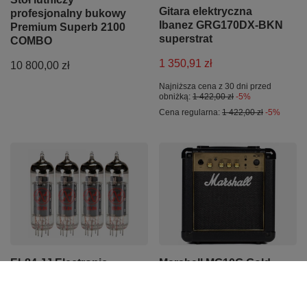
Gitara elektryczna
profesjonalny bukowy
Ibanez GRG170DX-BKN
Premium Superb 2100
superstrat
COMBO
1 350,91 zł
10 800,00 zł
Najniższa cena z 30 dni przed
obniżką:
1 422,00 zł
-5%
Cena regularna:
1 422,00 zł
-5%
EL84 JJ Electronic
Marshall MG10G Gold
lampy elektronowe
wzmacniacz gitarowy
dobrana kwadra -
combo 10W
zamiennik 6BQ5, 6P14,