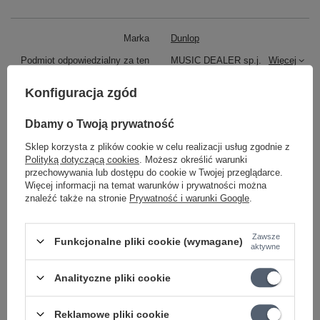
Marka
Dunlop
Podmiot odpowiedzialny za ten
MUSIC DEALER sp.j.
Więcej
produkt na terenie UE
Konfiguracja zgód
Symbol
41R.46
GRUBOŚĆ
0.46 mm
Dbamy o Twoją prywatność
KATEGORIA
KOSTKI
Sklep korzysta z plików cookie w celu realizacji usług zgodnie z
Polityką dotyczącą cookies
. Możesz określić warunki
Parametry bezpieczeństwa
Parametry bezpieczeństwa
przechowywania lub dostępu do cookie w Twojej przeglądarce.
Więcej informacji na temat warunków i prywatności można
znaleźć także na stronie
Prywatność i warunki Google
.
Może potrzebujesz tego do gitary
Zawsze
Funkcjonalne pliki cookie (wymagane)
aktywne
PROMOCJA
Korbka do nawijania strun - różne kolory
Analityczne pliki cookie
13,20 zł
Najniższa cena z 30 dni przed obniżką:
13,60 zł
-2%
Reklamowe pliki cookie