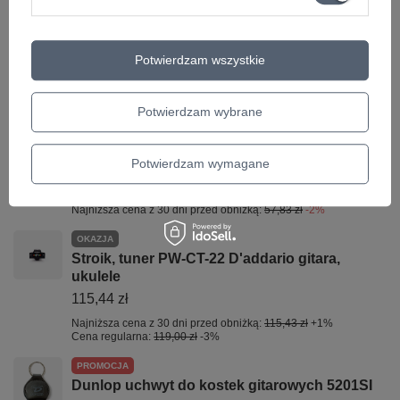
PROMOCJA
Kapodaster do gitar elektrycznych,
akustycznych
Potwierdzam wszystkie
65,57 zł
Najniższa cena z 30 dni przed obniżką:
67,60 zł
-3%
Potwierdzam wybrane
PROMOCJA
Pazurek do gry na gitarze D'addario NP7W-04
rozmiar M
Potwierdzam wymagane
56,10 zł
Najniższa cena z 30 dni przed obniżką:
57,83 zł
-2%
OKAZJA
Stroik, tuner PW-CT-22 D'addario gitara,
ukulele
115,44 zł
Najniższa cena z 30 dni przed obniżką:
115,43 zł
+1%
Cena regularna:
119,00 zł
-3%
PROMOCJA
Dunlop uchwyt do kostek gitarowych 5201SI