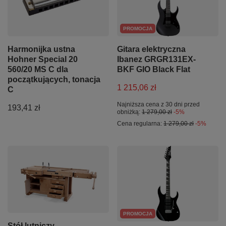
PROMOCJA
Harmonijka ustna
Gitara elektryczna
Hohner Special 20
Ibanez GRGR131EX-
560/20 MS C dla
BKF GIO Black Flat
początkujących, tonacja
1 215,06 zł
C
Najniższa cena z 30 dni przed
193,41 zł
obniżką:
1 279,00 zł
-5%
Cena regularna:
1 279,00 zł
-5%
PROMOCJA
Stół lutniczy