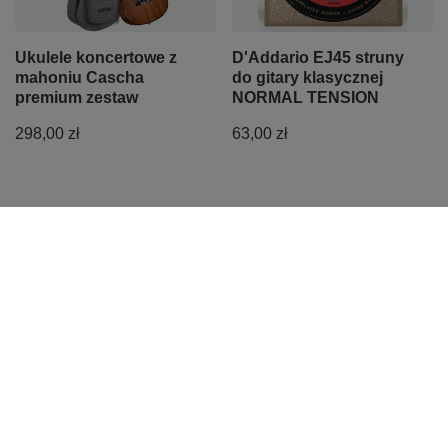
Ukulele koncertowe z
D'Addario EJ45 struny
mahoniu Cascha
do gitary klasycznej
premium zestaw
NORMAL TENSION
298,00 zł
63,00 zł
Z naszego bloga