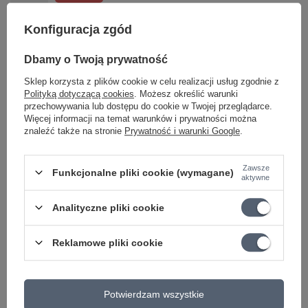
Pazurek do gry na gitarze D'addario NP7T-04
rozmiar M
Konfiguracja zgód
56,10 zł
Dbamy o Twoją prywatność
Najniższa cena z 30 dni przed obniżką:
57,83 zł
-2%
Sklep korzysta z plików cookie w celu realizacji usług zgodnie z
OKAZJA
Polityką dotyczącą cookies
. Możesz określić warunki
Stroik, tuner do gitary PW-CT-17BK D'addario
przechowywania lub dostępu do cookie w Twojej przeglądarce.
Eclipse Headstock
Więcej informacji na temat warunków i prywatności można
63,81 zł
znaleźć także na stronie
Prywatność i warunki Google
.
Najniższa cena z 30 dni przed obniżką:
58,60 zł
+8%
Cena regularna:
65,78 zł
-3%
Zawsze
Funkcjonalne pliki cookie (wymagane)
aktywne
PROMOCJA
Dunlop 100 SI korbka do nawijania strun
Analityczne pliki cookie
18,98 zł
Najniższa cena z 30 dni przed obniżką:
19,57 zł
-3%
Reklamowe pliki cookie
Potwierdzam wszystkie