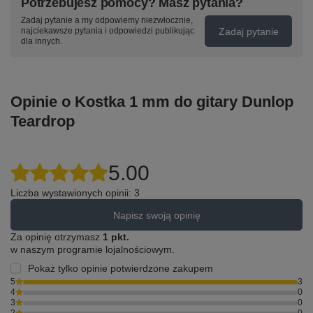
Potrzebujesz pomocy? Masz pytania?
Zadaj pytanie a my odpowiemy niezwłocznie,
Zadaj pytanie
najciekawsze pytania i odpowiedzi publikując
dla innych.
Opinie o Kostka 1 mm do gitary Dunlop
Teardrop
5.00
Liczba wystawionych opinii: 3
Napisz swoją opinię
Za opinię otrzymasz
1 pkt.
w naszym programie lojalnościowym.
Pokaż tylko opinie potwierdzone zakupem
5
3
4
0
3
0