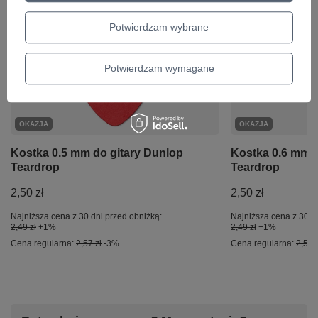
Ciekawostki do gitary
Potwierdzam wybrane
Potwierdzam wymagane
OKAZJA
OKAZJA
Kostka 0.5 mm do gitary Dunlop
Kostka 0.6 mm d
Teardrop
Teardrop
2,50 zł
2,50 zł
Najniższa cena z 30 dni przed obniżką:
Najniższa cena z 30 d
2,49 zł
+1%
2,49 zł
+1%
Cena regularna:
2,57 zł
-3%
Cena regularna:
2,57 z