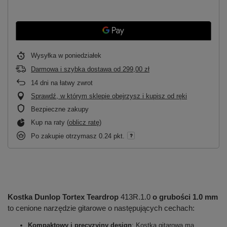
Wysyłka
w poniedziałek
Darmowa i szybka dostawa
od
299,00 zł
14
dni na łatwy zwrot
Sprawdź, w którym sklepie obejrzysz i kupisz od ręki
Bezpieczne zakupy
Kup na raty (
oblicz ratę
)
Po zakupie otrzymasz
0.24 pkt.
Kostka Dunlop Tortex Teardrop
413R.1.0
o grubości 1.0 mm
to cenione narzędzie gitarowe o następujących cechach:
Kompaktowy i precyzyjny design
: Kostka gitarowa ma