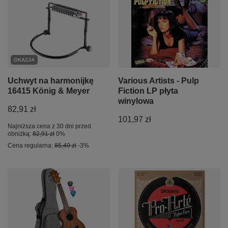
OKAZJA
Uchwyt na harmonijkę
Various Artists - Pulp
16415 König & Meyer
Fiction LP płyta
winylowa
82,91 zł
101,97 zł
Najniższa cena z 30 dni przed
obniżką:
82,91 zł
0%
Cena regularna:
85,49 zł
-3%