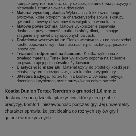
kompaktowy rozmiar oraz ostry czubek, co umożliwia precyzyjne
picowanie i strumieniowanie dźwięków.
Materiał wysokiej jakości:
Wykonana z lekko szorstkiego
tworzywa, które przypomina charakterystykę żółwiej skorupy,
gwarantuje pewny chwyt nawet w wilgotnych warunkach.
Matowa powierzchnia:
Matowe wykończenie zapewnia
doskonałą przyczepność kostki do skóry dłoni, eliminując
ślizganie się nawet przy spoconych palcach.
Dodatkowa warstwa talku:
Cienka warstwa talku na powierzchni
kostki poprawia chwyt i kontrolę nad nią, umożliwiając jeszcze
lepszą grę.
Trwałość i odporność na ścieranie:
Kostka wykonana z
trwałego materiału Tortex jest wyjątkowo odporna na ścieranie,
co gwarantuje jej długotrwałe użytkowanie.
Elastyczność materiału:
Materiał użyty do produkcji kostki jest
elastyczny, co znacząco zwiększa komfort i wygodę gry.
30-letnia tradycja:
Tortex to linia kostek z 30-letnią tradycją,
docenianą i wybieraną przez muzyków na całym świecie.
Kostka Dunlop Tortex Teardrop o grubości 1.0 mm
to
doskonałe narzędzie dla gitarzystów, którzy cenią sobie
precyzję, komfort i niezawodność podczas gry. Jej uniwersalny
charakter sprawia, że jest idealna do różnych stylów gry i
gatunków muzycznych.