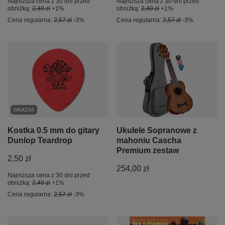
Najniższa cena z 30 dni przed
Najniższa cena z 30 dni przed
obniżką:
2,49 zł
+1%
obniżką:
2,49 zł
+1%
Cena regularna:
2,57 zł
-3%
Cena regularna:
2,57 zł
-3%
OKAZJA
Kostka 0.5 mm do gitary
Ukulele Sopranowe z
Dunlop Teardrop
mahoniu Cascha
Premium zestaw
2,50 zł
254,00 zł
Najniższa cena z 30 dni przed
obniżką:
2,49 zł
+1%
Cena regularna:
2,57 zł
-3%