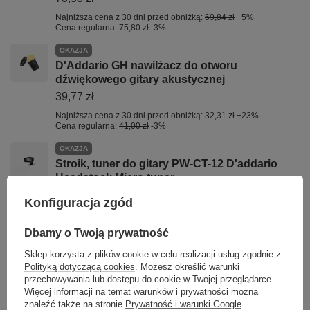
Najniższa cena z 30 dni przed obniżką:
69,84 zł
+5%
Cena regularna:
75,80 zł
-3%
OKAZJA
D'Addario GH nawilżacz do otworu
dźwiękowego gitary akustycznej
39,77 zł
Najniższa cena z 30 dni przed obniżką:
32,31 zł
+23%
Cena regularna:
41,00 zł
-3%
OKAZJA
Stroik, tuner do gitary PW-CT-12 D'addario
Headstock Micro tuner
87,79 zł
Konfiguracja zgód
Najniższa cena z 30 dni przed obniżką:
87,78 zł
+1%
Cena regularna:
90,50 zł
-3%
Dbamy o Twoją prywatność
OKAZJA
Sklep korzysta z plików cookie w celu realizacji usług zgodnie z
Czyścik do strun PW-XLR8-01 D'addario
Polityką dotyczącą cookies
. Możesz określić warunki
37,54 zł
przechowywania lub dostępu do cookie w Twojej przeglądarce.
Więcej informacji na temat warunków i prywatności można
Najniższa cena z 30 dni przed obniżką:
36,64 zł
+2%
znaleźć także na stronie
Prywatność i warunki Google
.
Cena regularna:
38,70 zł
-3%