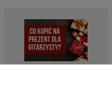
Top 10 pomysłów na prezent dla gitarzysty do 60 zł w
2023 roku
Zastanawiasz się jaki prezent dla gitarzysty? Zaskocz
swojego muzyka prezentem który ucieszy każdego
gitarzystę. Pomysły na prezent dla gitarzysty do 60zł
znajdziesz w naszym najnowszym wpisie na blogu.