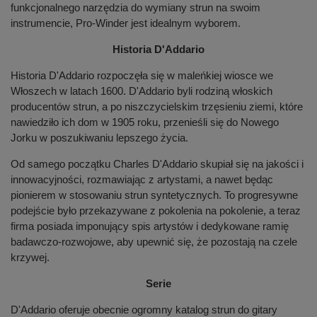
funkcjonalnego narzędzia do wymiany strun na swoim
instrumencie, Pro-Winder jest idealnym wyborem.
Historia D'Addario
Historia D'Addario rozpoczęła się w maleńkiej wiosce we
Włoszech w latach 1600. D'Addario byli rodziną włoskich
producentów strun, a po niszczycielskim trzęsieniu ziemi, które
nawiedziło ich dom w 1905 roku, przenieśli się do Nowego
Jorku w poszukiwaniu lepszego życia.
Od samego początku Charles D'Addario skupiał się na jakości i
innowacyjności, rozmawiając z artystami, a nawet będąc
pionierem w stosowaniu strun syntetycznych. To progresywne
podejście było przekazywane z pokolenia na pokolenie, a teraz
firma posiada imponujący spis artystów i dedykowane ramię
badawczo-rozwojowe, aby upewnić się, że pozostają na czele
krzywej.
Serie
D'Addario oferuje obecnie ogromny katalog strun do gitary