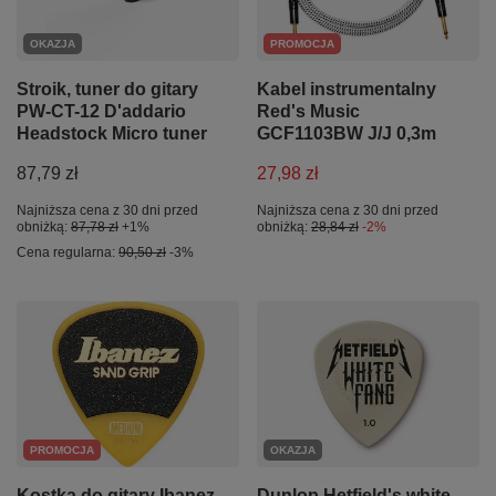
OKAZJA
PROMOCJA
Stroik, tuner do gitary
Kabel instrumentalny
PW-CT-12 D'addario
Red's Music
Headstock Micro tuner
GCF1103BW J/J 0,3m
87,79 zł
27,98 zł
Najniższa cena z 30 dni przed
Najniższa cena z 30 dni przed
obniżką:
87,78 zł
+1%
obniżką:
28,84 zł
-2%
Cena regularna:
90,50 zł
-3%
PROMOCJA
OKAZJA
Kostka do gitary Ibanez
Dunlop Hetfield's white