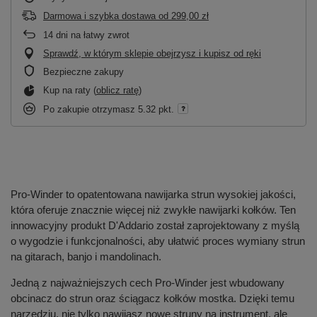
Darmowa i szybka dostawa
od
299,00 zł
14
dni na łatwy zwrot
Sprawdź, w którym sklepie obejrzysz i kupisz od ręki
Bezpieczne zakupy
Kup na raty (
oblicz ratę
)
Po zakupie otrzymasz
5.32 pkt.
Pro-Winder to opatentowana nawijarka strun wysokiej jakości,
która oferuje znacznie więcej niż zwykłe nawijarki kołków. Ten
innowacyjny produkt D'Addario został zaprojektowany z myślą
o wygodzie i funkcjonalności, aby ułatwić proces wymiany strun
na gitarach, banjo i mandolinach.
Jedną z najważniejszych cech Pro-Winder jest wbudowany
obcinacz do strun oraz ściągacz kołków mostka. Dzięki temu
narzędziu, nie tylko nawijasz nowe struny na instrument, ale