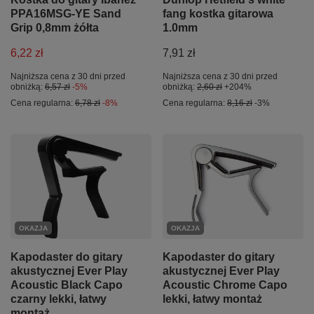
PPA16MSG-YE Sand
fang kostka gitarowa
Grip 0,8mm żółta
1.0mm
6,22 zł
7,91 zł
Najniższa cena z 30 dni przed
Najniższa cena z 30 dni przed
obniżką:
6,57 zł
-5%
obniżką:
2,60 zł
+204%
Cena regularna:
6,78 zł
-8%
Cena regularna:
8,16 zł
-3%
OKAZJA
OKAZJA
Kapodaster do gitary
Kapodaster do gitary
akustycznej Ever Play
akustycznej Ever Play
Acoustic Black Capo
Acoustic Chrome Capo
czarny lekki, łatwy
lekki, łatwy montaż
montaż