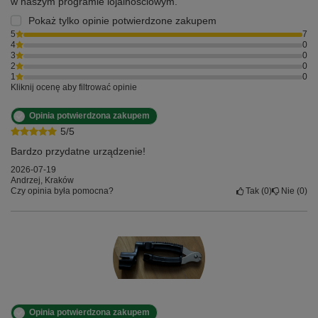
w naszym programie lojalnościowym.
Pokaż tylko opinie potwierdzone zakupem
5
7
4
0
3
0
2
0
1
0
Kliknij ocenę aby filtrować opinie
Opinia potwierdzona zakupem
5/5
Bardzo przydatne urządzenie!
2026-07-19
Andrzej, Kraków
Czy opinia była pomocna?
Tak
0
Nie
0
Opinia potwierdzona zakupem