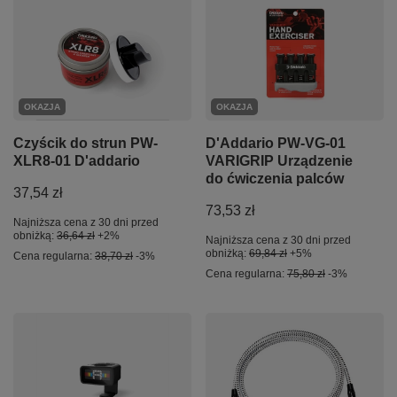
OKAZJA
OKAZJA
Czyścik do strun PW-
D'Addario PW-VG-01
XLR8-01 D'addario
VARIGRIP Urządzenie
do ćwiczenia palców
37,54 zł
73,53 zł
Najniższa cena z 30 dni przed
obniżką:
36,64 zł
+2%
Najniższa cena z 30 dni przed
obniżką:
69,84 zł
+5%
Cena regularna:
38,70 zł
-3%
Cena regularna:
75,80 zł
-3%