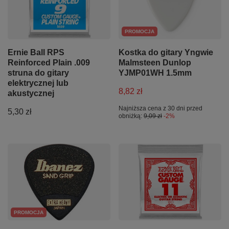
PROMOCJA
Ernie Ball RPS
Kostka do gitary Yngwie
Reinforced Plain .009
Malmsteen Dunlop
struna do gitary
YJMP01WH 1.5mm
elektrycznej lub
8,82 zł
akustycznej
Najniższa cena z 30 dni przed
5,30 zł
obniżką:
9,09 zł
-2%
PROMOCJA