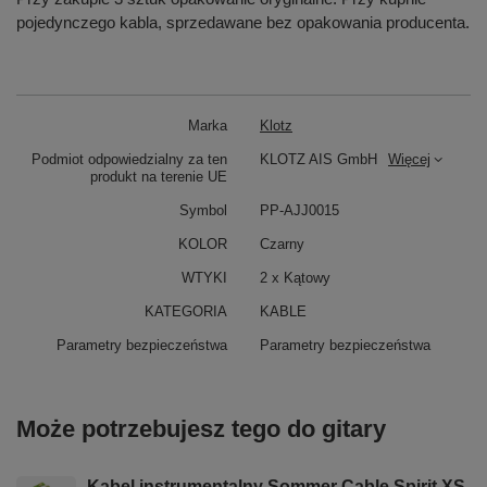
pojedynczego kabla, sprzedawane bez opakowania producenta.
Marka
Klotz
Podmiot odpowiedzialny za ten
KLOTZ AIS GmbH
Więcej
produkt na terenie UE
Symbol
PP-AJJ0015
KOLOR
Czarny
WTYKI
2 x Kątowy
KATEGORIA
KABLE
Parametry bezpieczeństwa
Parametry bezpieczeństwa
Może potrzebujesz tego do gitary
Kabel instrumentalny Sommer Cable Spirit XS