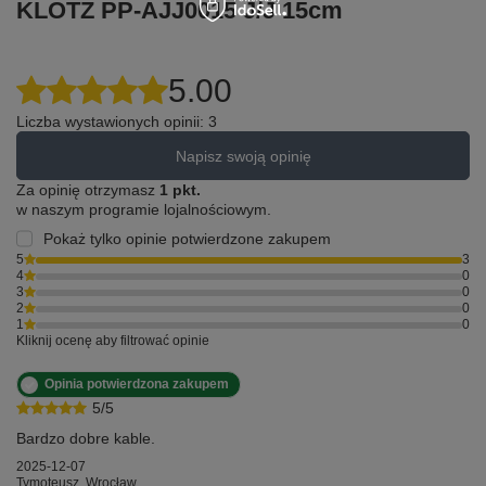
KLOTZ PP-AJJ0015 J/J 15cm
5.00
Liczba wystawionych opinii: 3
Napisz swoją opinię
Za opinię otrzymasz
1 pkt.
w naszym programie lojalnościowym.
Pokaż tylko opinie potwierdzone zakupem
5
3
4
0
3
0
2
0
1
0
Kliknij ocenę aby filtrować opinie
Opinia potwierdzona zakupem
5/5
Bardzo dobre kable.
2025-12-07
Tymoteusz, Wrocław