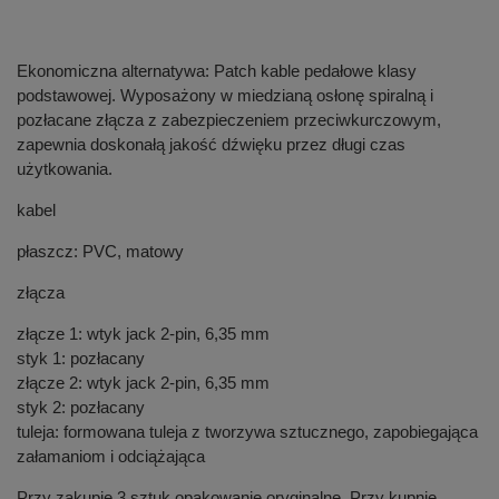
Ekonomiczna alternatywa: Patch kable pedałowe klasy
podstawowej. Wyposażony w miedzianą osłonę spiralną i
pozłacane złącza z zabezpieczeniem przeciwkurczowym,
zapewnia doskonałą jakość dźwięku przez długi czas
użytkowania.
kabel
płaszcz: PVC, matowy
złącza
złącze 1: wtyk jack 2-pin, 6,35 mm
styk 1: pozłacany
złącze 2: wtyk jack 2-pin, 6,35 mm
styk 2: pozłacany
tuleja: formowana tuleja z tworzywa sztucznego, zapobiegająca
załamaniom i odciążająca
Przy zakupie 3 sztuk opakowanie oryginalne. Przy kupnie