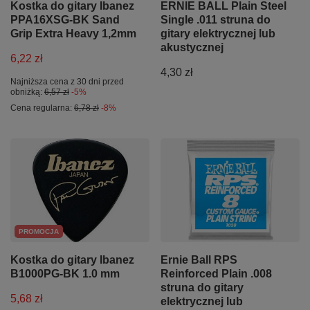
Kostka do gitary Ibanez
ERNIE BALL Plain Steel
PPA16XSG-BK Sand
Single .011 struna do
Grip Extra Heavy 1,2mm
gitary elektrycznej lub
akustycznej
6,22 zł
4,30 zł
Najniższa cena z 30 dni przed
obniżką:
6,57 zł
-5%
Cena regularna:
6,78 zł
-8%
PROMOCJA
Kostka do gitary Ibanez
Ernie Ball RPS
B1000PG-BK 1.0 mm
Reinforced Plain .008
struna do gitary
5,68 zł
elektrycznej lub