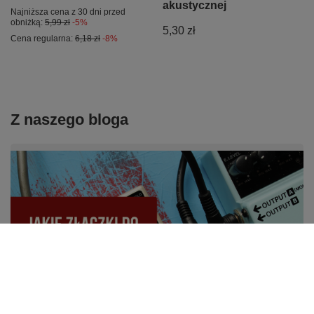
akustycznej
Najniższa cena z 30 dni przed
obniżką:
5,99 zł
-5%
5,30 zł
Cena regularna:
6,18 zł
-8%
Z naszego bloga