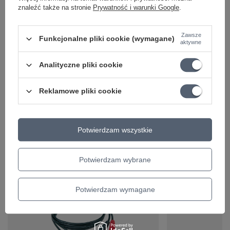
Potrzebujesz karty podarunkowej na inną kwotę niż te w naszej
znaleźć także na stronie
Prywatność i warunki Google
.
ofercie? Napisz lub zadzwoń do nas.
Zawsze
Funkcjonalne pliki cookie (wymagane)
aktywne
Marka
Dogitary
Analityczne pliki cookie
Podmiot odpowiedzialny za ten
RGB Marketing Sp. z
produkt na terenie UE
O.O.
Więcej
Reklamowe pliki cookie
Symbol
V300
KATEGORIA
VOUCHERY
Parametry bezpieczeństwa
Parametry bezpieczeństwa
Potwierdzam wszystkie
Potwierdzam wybrane
Ciekawostki do gitary
Potwierdzam wymagane