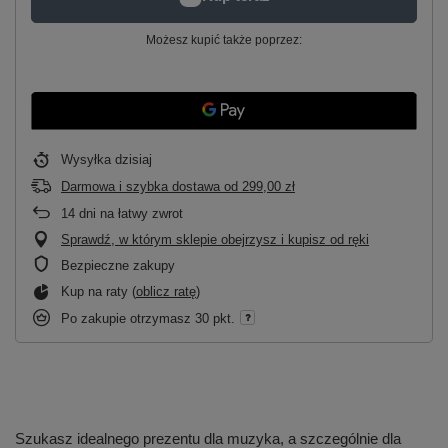
Możesz kupić także poprzez:
Wysyłka
dzisiaj
Darmowa i szybka dostawa
od
299,00 zł
14
dni na łatwy zwrot
Sprawdź, w którym sklepie obejrzysz i kupisz od ręki
Bezpieczne zakupy
Kup na raty (
oblicz ratę
)
Po zakupie otrzymasz
30 pkt.
Szukasz idealnego prezentu dla muzyka, a szczególnie dla