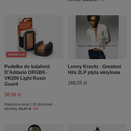
obniżką:
131,00 zł
-7%
PROMOCJA
Pudełko do kalafonii
Lenny Kravitz - Greatest
D'Addario DRGBK-
Hits 2LP płyta winylowa
VR200 Light Rosin
166,55 zł
Guard
58,56 zł
Najniższa cena z 30 dni przed
obniżką:
60,37 zł
-3%