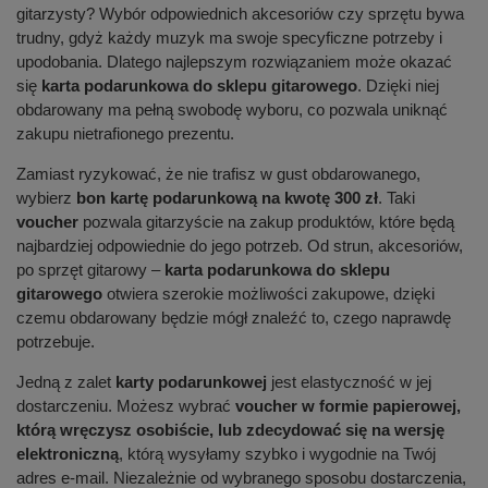
gitarzysty? Wybór odpowiednich akcesoriów czy sprzętu bywa
trudny, gdyż każdy muzyk ma swoje specyficzne potrzeby i
upodobania. Dlatego najlepszym rozwiązaniem może okazać
się
karta podarunkowa do sklepu gitarowego
. Dzięki niej
obdarowany ma pełną swobodę wyboru, co pozwala uniknąć
zakupu nietrafionego prezentu.
Zamiast ryzykować, że nie trafisz w gust obdarowanego,
wybierz
bon kartę podarunkową na kwotę 300 zł
. Taki
voucher
pozwala gitarzyście na zakup produktów, które będą
najbardziej odpowiednie do jego potrzeb. Od strun, akcesoriów,
po sprzęt gitarowy –
karta podarunkowa do sklepu
gitarowego
otwiera szerokie możliwości zakupowe, dzięki
czemu obdarowany będzie mógł znaleźć to, czego naprawdę
potrzebuje.
Jedną z zalet
karty podarunkowej
jest elastyczność w jej
dostarczeniu. Możesz wybrać
voucher w formie papierowej,
którą wręczysz osobiście, lub zdecydować się na wersję
elektroniczną
, którą wysyłamy szybko i wygodnie na Twój
adres e-mail. Niezależnie od wybranego sposobu dostarczenia,