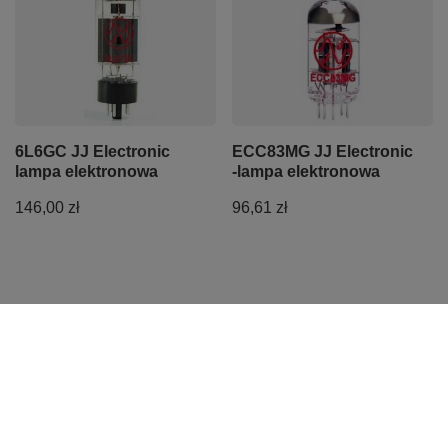
6L6GC JJ Electronic
ECC83MG JJ Electronic
lampa elektronowa
-lampa elektronowa
146,00 zł
96,61 zł
Zamówienia