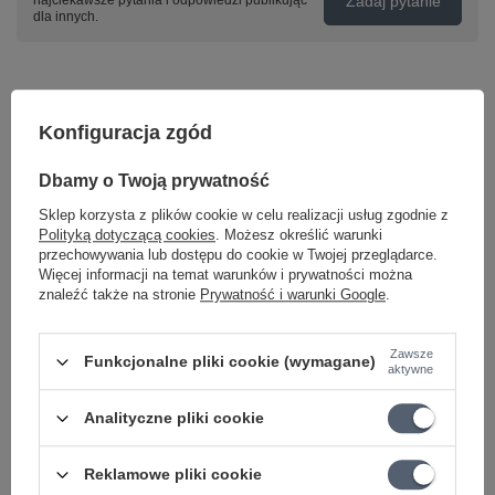
Zadaj pytanie
najciekawsze pytania i odpowiedzi publikując
dla innych.
Napisz swoją opinię
Konfiguracja zgód
Twoja ocena:
Dbamy o Twoją prywatność
5/5
Sklep korzysta z plików cookie w celu realizacji usług zgodnie z
Polityką dotyczącą cookies
. Możesz określić warunki
przechowywania lub dostępu do cookie w Twojej przeglądarce.
Treść twojej opinii
Więcej informacji na temat warunków i prywatności można
znaleźć także na stronie
Prywatność i warunki Google
.
Zawsze
Funkcjonalne pliki cookie (wymagane)
aktywne
Dodaj własne zdjęcie produktu:
Analityczne pliki cookie
Reklamowe pliki cookie