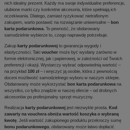
nich idealny prezent. Każdy ma swoje indywidualne preferencje,
ulubione marki czy konkretne akcesoria, które spełniają ich
oczekiwania. Dlatego, zamiast ryzykować nietrafionym
zakupem, warto postawić na rozwiązanie uniwersalne –
bon
karta podarunkowa
. To pewność, że obdarowany
samodzielnie wybierze to, czego naprawdę potrzebuje.
Zakup
karty podarunkowej
to gwarancja wygody i
elastyczności. Taki
voucher
może być wysłany zarówno w
formie elektronicznej, jak i papierowej, w zależności od Twoich
preferencji i okazji. Wystarczy wybrać odpowiednią wartość –
na przykład
100 zł
– i wręczyć ją osobie, która z pewnością
doceni możliwość samodzielnego wyboru w naszym sklepie.
Obdarowany może wykorzystać
bon karta podarunkowa
na
wszystko, co tylko znajdzie w naszej ofercie – od drobnych
akcesoriów po profesjonalny sprzęt muzyczny.
Realizacja
karty podarunkowej
jest niezwykle prosta.
Kod
zawarty na vouchera obniża wartość koszyka o wybraną
kwotę
. Jeśli wartość zakupionego produktu przekroczy sumę
bonu podarunkowego
, obdarowany może łatwo dopłacić