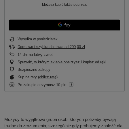
Możesz kupić także poprzez:
Wysyłka
w poniedziałek
Darmowa i szybka dostawa
od
299,00 zł
14
dni na łatwy zwrot
Sprawdź, w którym sklepie obejrzysz i kupisz od ręki
Bezpieczne zakupy
Kup na raty (
oblicz ratę
)
Po zakupie otrzymasz
10 pkt.
Muzycy to wyjątkowa grupa osób, których potrzeby bywają
trudne do zrozumienia, szczególnie gdy próbujemy znaleźć dla