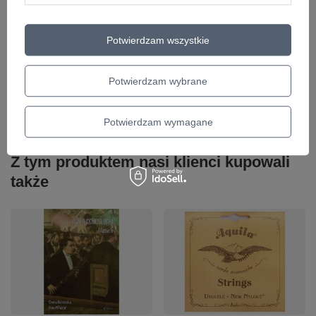
Twoje imię
Potwierdzam wszystkie
Twój email
Potwierdzam wybrane
Wyślij opinię
Potwierdzam wymagane
Z tym produktem nasi klienci kupowali
także