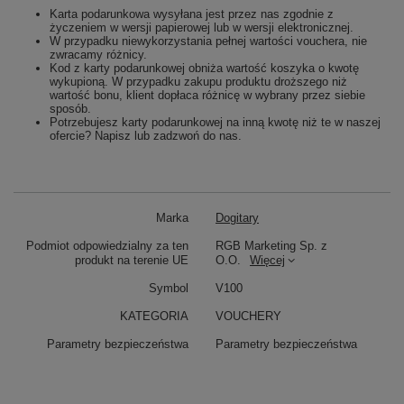
Karta podarunkowa wysyłana jest przez nas zgodnie z
życzeniem w wersji papierowej lub w wersji elektronicznej.
W przypadku niewykorzystania pełnej wartości vouchera, nie
zwracamy różnicy.
Kod z karty podarunkowej obniża wartość koszyka o kwotę
wykupioną. W przypadku zakupu produktu droższego niż
wartość bonu, klient dopłaca różnicę w wybrany przez siebie
sposób.
Potrzebujesz karty podarunkowej na inną kwotę niż te w naszej
ofercie? Napisz lub zadzwoń do nas.
Marka
Dogitary
Podmiot odpowiedzialny za ten
RGB Marketing Sp. z
produkt na terenie UE
O.O.
Więcej
Symbol
V100
KATEGORIA
VOUCHERY
Parametry bezpieczeństwa
Parametry bezpieczeństwa