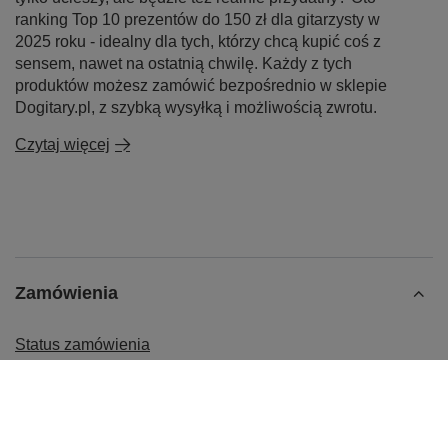
ranking Top 10 prezentów do 150 zł dla gitarzysty w
2025 roku - idealny dla tych, którzy chcą kupić coś z
sensem, nawet na ostatnią chwilę. Każdy z tych
produktów możesz zamówić bezpośrednio w sklepie
Dogitary.pl, z szybką wysyłką i możliwością zwrotu.
Czytaj więcej
Zamówienia
Status zamówienia
Śledzenie przesyłki
Chcę zareklamować produkt
Chcę odstąpić od umowy