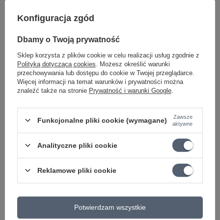
Konfiguracja zgód
Dbamy o Twoją prywatność
Marka
Joyo
Sklep korzysta z plików cookie w celu realizacji usług zgodnie z
Podmiot odpowiedzialny za ten
FX-Music Group Filipowicz
Polityką dotyczącą cookies
. Możesz określić warunki
produkt na terenie UE
sp.j.
Więcej
przechowywania lub dostępu do cookie w Twojej przeglądarce.
Symbol
JJF318
Więcej informacji na temat warunków i prywatności można
znaleźć także na stronie
Prywatność i warunki Google
.
KATEGORIA
DELAY
EFEKTY GITAROWE
Zawsze
Funkcjonalne pliki cookie (wymagane)
Parametry bezpieczeństwa
Parametry bezpieczeństwa
aktywne
Analityczne pliki cookie
Może potrzebujesz tego do gitary
Reklamowe pliki cookie
PROMOCJA
Mooer PDC 8A Kabel zasilacza na 8 efektów,
wtyk kątowy
Potwierdzam wszystkie
33,97 zł