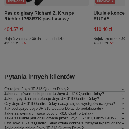
PROMOCJA
PROMOCJA
Pas do gitary Richard Z. Kruspe
Ukulele koncer
Richter 1368RZK pas basowy
RUPA5
484,57 zł
410,40 zł
Najniższa cena z 30 dni przed obniżką:
Najniższa cena z 30 d
499,55 zł
-3%
432,00 zł
-5%
Pytania innych klientów
Co to jest Joyo JF-318 Quattro Delay?
Jakie są główne funkcje efektu Joyo JF-318 Quattro Delay?
Jakie tryby działania oferuje Joyo JF-318 Quattro Delay?
Czy Joyo JF-318 Quattro Delay nadaje się do występów na żywo?
Jak podłączyć Joyo JF-318 Quattro Delay do pedalboardu?
Jakie są wymiary i waga Joyo JF-318 Quattro Delay?
Jakie zasilanie jest obsługiwane przez Joyo JF-318 Quattro Delay?
Czy Joyo JF-318 Quattro Delay działa dobrze z różnymi typami gitar?
Jakie opinie zbiera Joyo JF-318 Quattro Delay?