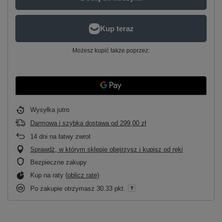
Możesz kupić także poprzez:
Wysyłka
jutro
Darmowa i szybka dostawa
od
299,00 zł
14
dni na łatwy zwrot
Sprawdź, w którym sklepie obejrzysz i kupisz od ręki
Bezpieczne zakupy
Kup na raty (
oblicz ratę
)
Po zakupie otrzymasz
30.33 pkt.