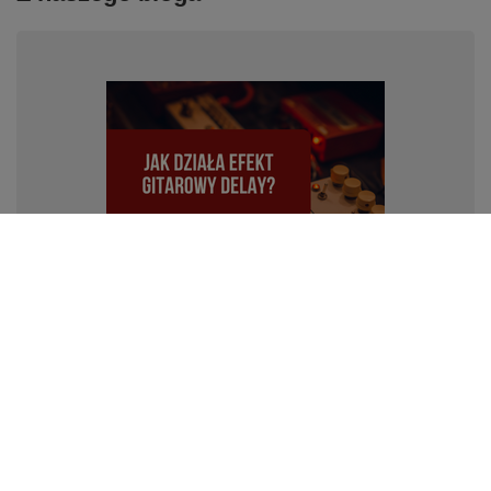
Efekt gitarowy Delay: Wszystko, co musisz wiedzieć
Chcesz dowiedzieć się, jak dokładnie działa efekt
gitarowy delay? Po przeczytaniu tego wpisu będziesz
wiedzieć, jakie wyróżniamy rodzaje efektu delay, jaki
efekt delay kupić, jak używać efektu delay oraz gdzie go
zastosować. Zapraszamy do lektury.