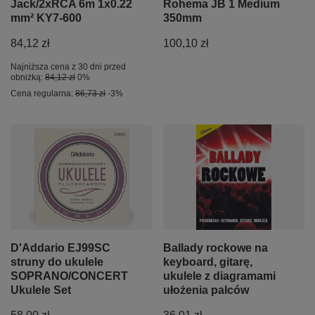
Jack/2xRCA 6m 1x0.22
Rohema JB 1 Medium
mm² KY7-600
350mm
84,12 zł
100,10 zł
Najniższa cena z 30 dni przed
obniżką:
84,12 zł
0%
Cena regularna:
86,73 zł
-3%
D'Addario EJ99SC
Ballady rockowe na
struny do ukulele
keyboard, gitarę,
SOPRANO/CONCERT
ukulele z diagramami
Ukulele Set
ułożenia palców