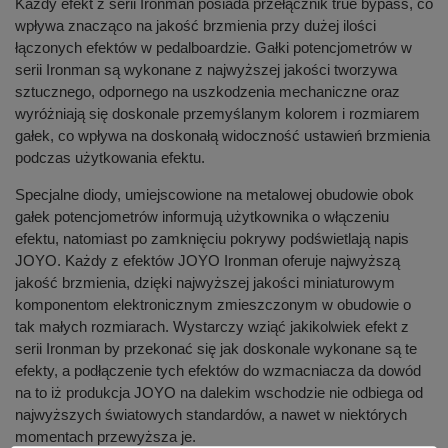
Każdy efekt z serii Ironman posiada przełącznik true bypass, co
wpływa znacząco na jakość brzmienia przy dużej ilości
łączonych efektów w pedalboardzie. Gałki potencjometrów w
serii Ironman są wykonane z najwyższej jakości tworzywa
sztucznego, odpornego na uszkodzenia mechaniczne oraz
wyróżniają się doskonale przemyślanym kolorem i rozmiarem
gałek, co wpływa na doskonałą widoczność ustawień brzmienia
podczas użytkowania efektu.
Specjalne diody, umiejscowione na metalowej obudowie obok
gałek potencjometrów informują użytkownika o włączeniu
efektu, natomiast po zamknięciu pokrywy podświetlają napis
JOYO. Każdy z efektów JOYO Ironman oferuje najwyższą
jakość brzmienia, dzięki najwyższej jakości miniaturowym
komponentom elektronicznym zmieszczonym w obudowie o
tak małych rozmiarach. Wystarczy wziąć jakikolwiek efekt z
serii Ironman by przekonać się jak doskonale wykonane są te
efekty, a podłączenie tych efektów do wzmacniacza da dowód
na to iż produkcja JOYO na dalekim wschodzie nie odbiega od
najwyższych światowych standardów, a nawet w niektórych
momentach przewyższa je.