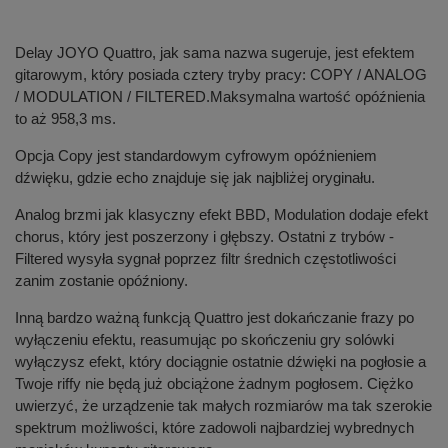
Delay JOYO Quattro, jak sama nazwa sugeruje, jest efektem
gitarowym, który posiada cztery tryby pracy: COPY / ANALOG
/ MODULATION / FILTERED.Maksymalna wartość opóźnienia
to aż 958,3 ms.
Opcja Copy jest standardowym cyfrowym opóźnieniem
dźwięku, gdzie echo znajduje się jak najbliżej oryginału.
Analog brzmi jak klasyczny efekt BBD, Modulation dodaje efekt
chorus, który jest poszerzony i głębszy. Ostatni z trybów -
Filtered wysyła sygnał poprzez filtr średnich częstotliwości
zanim zostanie opóźniony.
Inną bardzo ważną funkcją Quattro jest dokańczanie frazy po
wyłączeniu efektu, reasumując po skończeniu gry solówki
wyłączysz efekt, który dociągnie ostatnie dźwięki na pogłosie a
Twoje riffy nie będą już obciążone żadnym pogłosem. Ciężko
uwierzyć, że urządzenie tak małych rozmiarów ma tak szerokie
spektrum możliwości, które zadowoli najbardziej wybrednych