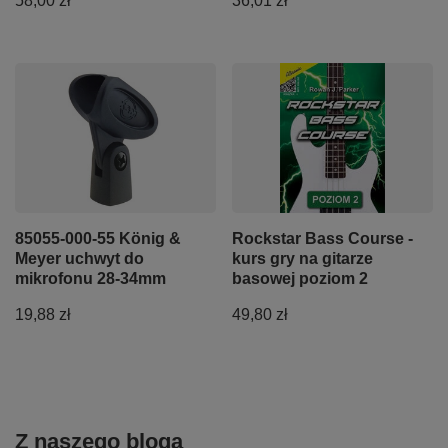
58,00 zł
36,01 zł
85055-000-55 König &
Rockstar Bass Course -
Meyer uchwyt do
kurs gry na gitarze
mikrofonu 28-34mm
basowej poziom 2
19,88 zł
49,80 zł
Z naszego bloga