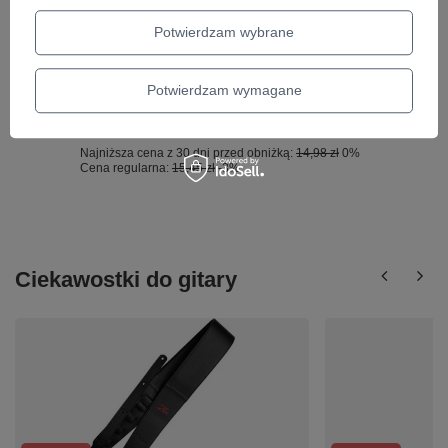
Najniższa cena z 30 dni przed obniżką:
35,02 zł
-3%
Potwierdzam wybrane
OKAZJA
Złączka do efektów gitarowych KLOTZ PP-
Potwierdzam wymagane
AJJ0030 J/J 30cm
14,98 zł
Najniższa cena z 30 dni przed obniżką:
14,98 zł
0%
Cena regularna:
15,45 zł
-3%
Ciekawostki do gitary