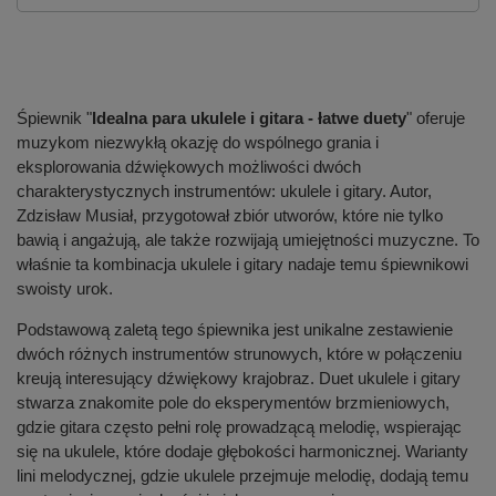
Śpiewnik "
Idealna para ukulele i gitara - łatwe duety
" oferuje
muzykom niezwykłą okazję do wspólnego grania i
eksplorowania dźwiękowych możliwości dwóch
charakterystycznych instrumentów: ukulele i gitary. Autor,
Zdzisław Musiał, przygotował zbiór utworów, które nie tylko
bawią i angażują, ale także rozwijają umiejętności muzyczne. To
właśnie ta kombinacja ukulele i gitary nadaje temu śpiewnikowi
swoisty urok.
Podstawową zaletą tego śpiewnika jest unikalne zestawienie
dwóch różnych instrumentów strunowych, które w połączeniu
kreują interesujący dźwiękowy krajobraz. Duet ukulele i gitary
stwarza znakomite pole do eksperymentów brzmieniowych,
gdzie gitara często pełni rolę prowadzącą melodię, wspierając
się na ukulele, które dodaje głębokości harmonicznej. Warianty
lini melodycznej, gdzie ukulele przejmuje melodię, dodają temu