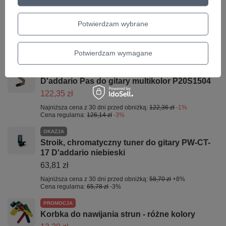
Miarka do wysokości strun PW-SHG-01
D'addario
Potwierdzam wybrane
49,47 zł
Najniższa cena z 30 dni przed obniżką:
54,02 zł
-8%
Potwierdzam wymagane
Cena regularna:
51,00 zł
-3%
PROMOCJA
D'addario Pas do gitary multikolor P20S1504
122,35 zł
Najniższa cena z 30 dni przed obniżką:
122,36 zł
-1%
Cena regularna:
126,14 zł
-3%
OKAZJA
Stroik, chromatyczny tuner do gitary PW-CT-
17 D'addario niebieski
63,81 zł
Najniższa cena z 30 dni przed obniżką:
58,70 zł
+8%
Cena regularna:
65,78 zł
-3%
PROMOCJA
Korbka do nawijania strun - różne kolory