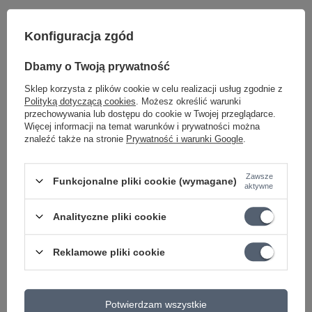
TEMATYKA
Śpiewnik
Gra na ukulele
Konfiguracja zgód
AUTOR
Zdzisław Musiał
Dbamy o Twoją prywatność
OPRAWA
Miękka
Sklep korzysta z plików cookie w celu realizacji usług zgodnie z
KATEGORIA
MATERIAŁY EDUKACYJNE
Polityką dotyczącą cookies
. Możesz określić warunki
przechowywania lub dostępu do cookie w Twojej przeglądarce.
Parametry bezpieczeństwa
Parametry bezpieczeństwa
Więcej informacji na temat warunków i prywatności można
znaleźć także na stronie
Prywatność i warunki Google
.
Może potrzebujesz tego do gitary
Zawsze
Funkcjonalne pliki cookie (wymagane)
aktywne
PROMOCJA
Analityczne pliki cookie
König & Meyer 12440 pulpit stołowy Uni-Boy
Book żółty
Reklamowe pliki cookie
24,97 zł
Najniższa cena z 30 dni przed obniżką:
49,80 zł
-49%
Cena regularna:
25,75 zł
-3%
Potwierdzam wszystkie
PROMOCJA