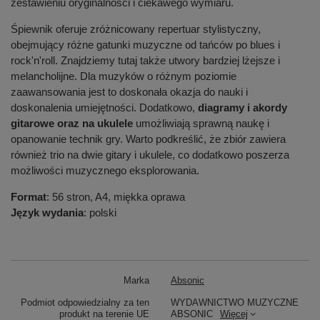
zestawieniu oryginalności i ciekawego wymiaru.
Śpiewnik oferuje zróżnicowany repertuar stylistyczny,
obejmujący różne gatunki muzyczne od tańców po blues i
rock'n'roll. Znajdziemy tutaj także utwory bardziej lżejsze i
melancholijne. Dla muzyków o różnym poziomie
zaawansowania jest to doskonała okazja do nauki i
doskonalenia umiejętności. Dodatkowo,
diagramy i akordy
gitarowe oraz na ukulele
umożliwiają sprawną naukę i
opanowanie technik gry. Warto podkreślić, że zbiór zawiera
również trio na dwie gitary i ukulele, co dodatkowo poszerza
możliwości muzycznego eksplorowania.
Format
: 56 stron, A4, miękka oprawa
Język wydania
: polski
Marka
Absonic
Podmiot odpowiedzialny za ten
WYDAWNICTWO MUZYCZNE
produkt na terenie UE
ABSONIC
Więcej