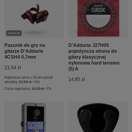
OKAZJA
Pazurek do gry na
D'Addario J27H05
gitarze D'Addario
pojedyncza struna do
4CSH4 0,7mm
gitary klasycznej
nylonowa hard tension
21,54 zł
(5) A
Najniższa cena z 30 dni przed
14,85 zł
obniżką:
21,53 zł
+1%
Cena regularna:
22,20 zł
-3%