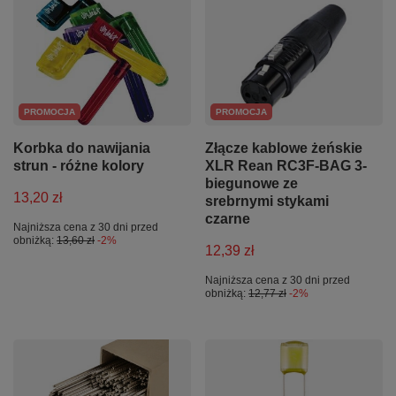
PROMOCJA
PROMOCJA
Korbka do nawijania
Złącze kablowe żeńskie
strun - różne kolory
XLR Rean RC3F-BAG 3-
biegunowe ze
13,20 zł
srebrnymi stykami
czarne
Najniższa cena z 30 dni przed
obniżką:
13,60 zł
-2%
12,39 zł
Najniższa cena z 30 dni przed
obniżką:
12,77 zł
-2%