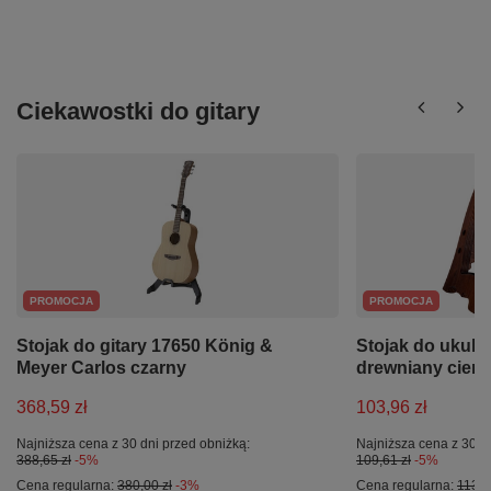
Ciekawostki do gitary
PROMOCJA
PROMOCJA
Stojak do gitary 17650 König &
Stojak do ukule
Meyer Carlos czarny
drewniany cie
368,59 zł
103,96 zł
Najniższa cena z 30 dni przed obniżką:
Najniższa cena z 30 d
388,65 zł
-5%
109,61 zł
-5%
Cena regularna:
380,00 zł
-3%
Cena regularna:
113,0