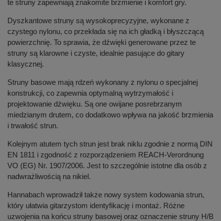
te struny zapewniają znakomite brzmienie i komfort gry.
Dyszkantowe struny są wysokoprecyzyjne, wykonane z
czystego nylonu, co przekłada się na ich gładką i błyszczącą
powierzchnię. To sprawia, że dźwięki generowane przez te
struny są klarowne i czyste, idealnie pasujące do gitary
klasycznej.
Struny basowe mają rdzeń wykonany z nylonu o specjalnej
konstrukcji, co zapewnia optymalną wytrzymałość i
projektowanie dźwięku. Są one owijane posrebrzanym
miedzianym drutem, co dodatkowo wpływa na jakość brzmienia
i trwałość strun.
Kolejnym atutem tych strun jest brak niklu zgodnie z normą DIN
EN 1811 i zgodność z rozporządzeniem REACH-Verordnung
VO (EG) Nr. 1907/2006. Jest to szczególnie istotne dla osób z
nadwrażliwością na nikiel.
Hannabach wprowadził także nowy system kodowania strun,
który ułatwia gitarzystom identyfikację i montaż. Różne
uzwojenia na końcu struny basowej oraz oznaczenie struny H/B