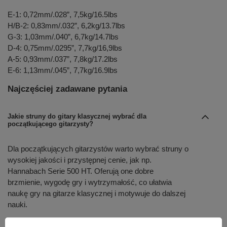
E-1: 0,72mm/.028”, 7,5kg/16.5lbs
H/B-2: 0,83mm/.032”, 6,2kg/13.7lbs
G-3: 1,03mm/.040”, 6,7kg/14.7lbs
D-4: 0,75mm/.0295”, 7,7kg/16,9lbs
A-5: 0,93mm/.037”, 7,8kg/17.2lbs
E-6: 1,13mm/.045”, 7,7kg/16.9lbs
Najczęściej zadawane pytania
Jakie struny do gitary klasycznej wybrać dla
początkującego gitarzysty?
Dla początkujących gitarzystów warto wybrać struny o
wysokiej jakości i przystępnej cenie, jak np.
Hannabach Serie 500 HT. Oferują one dobre
brzmienie, wygodę gry i wytrzymałość, co ułatwia
naukę gry na gitarze klasycznej i motywuje do dalszej
nauki.