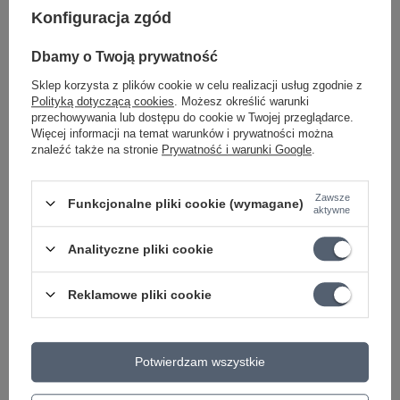
Konfiguracja zgód
Czym różnią się struny do gitary klasycznej o napięciu
High Tension od innych rodzajów?
Dbamy o Twoją prywatność
Jak często należy wymieniać struny w gitarze
Sklep korzysta z plików cookie w celu realizacji usług zgodnie z
klasycznej?
Polityką dotyczącą cookies
. Możesz określić warunki
przechowywania lub dostępu do cookie w Twojej przeglądarce.
Czy istnieją struny do gitary klasycznej bez niklu dla
Więcej informacji na temat warunków i prywatności można
osób uczulonych?
znaleźć także na stronie
Prywatność i warunki Google
.
Jakie znaczenie ma materiał i konstrukcja strun w jakości
Zawsze
brzmienia gitary klasycznej?
Funkcjonalne pliki cookie (wymagane)
aktywne
Analityczne pliki cookie
Reklamowe pliki cookie
Marka
Hannabach
Podmiot odpowiedzialny za ten
GEWA music GmbH
Więcej
Potwierdzam wszystkie
produkt na terenie UE
Symbol
652.247