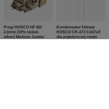
Progi HOSCO HF-M3
Kondensator foliowy
2,6mm (18% nickel-
HOSCO CR-473 0,047uF
silver) Medium Jumbo
dla pojedynczej cewki
progi do gitary
7,98 zł
16,83 zł
OKAZJA
Progi HOSCO 2,9mm
Hicon HI-X3DM-G Złącze