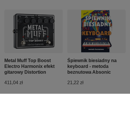
Metal Muff Top Boost
Śpiewnik biesiadny na
Electro Harmonix efekt
keyboard - metoda
gitarowy Distortion
beznutowa Absonic
411,04 zł
21,22 zł