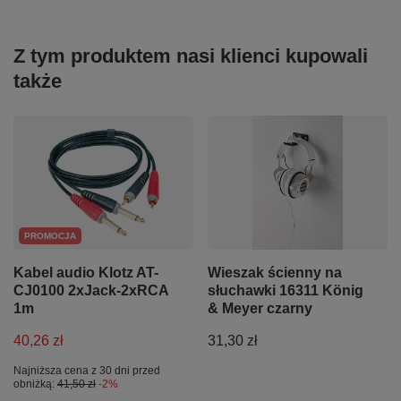
Z tym produktem nasi klienci kupowali
także
PROMOCJA
Kabel audio Klotz AT-
Wieszak ścienny na
CJ0100 2xJack-2xRCA
słuchawki 16311 König
1m
& Meyer czarny
40,26 zł
31,30 zł
Najniższa cena z 30 dni przed
obniżką:
41,50 zł
-2%