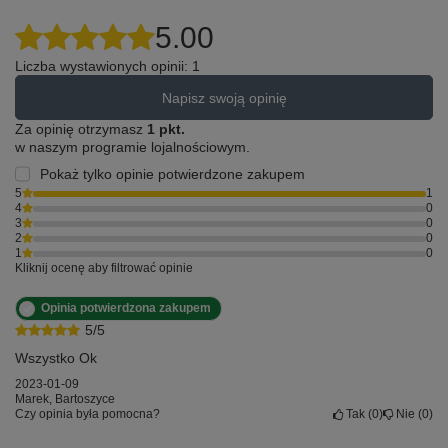
5.00
Liczba wystawionych opinii: 1
Napisz swoją opinię
Za opinię otrzymasz
1 pkt.
w naszym programie lojalnościowym.
Pokaż tylko opinie potwierdzone zakupem
5
1
4
0
3
0
2
0
1
0
Kliknij ocenę aby filtrować opinie
Opinia potwierdzona zakupem
5/5
Wszystko Ok
2023-01-09
Marek, Bartoszyce
Czy opinia była pomocna?
Tak
0
Nie
0