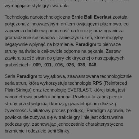
wymagające style gry i warunki.
Technologia nanotechnologiczna
Ernie Ball Everlast
została
połączona z innowacyjnym drutem owijającym plazmowo, co
zapewnia dodatkową odporność na korozję oraz ogranicza
gromadzenie się osadów i zanieczyszczeń, które mogłyby
negatywnie wpłynąć na brzmienie.
Paradigm
to pierwsze
struny na świecie całkowicie odporne na pękanie. Zestaw
zawiera sześć strun do gitary elektrycznej o następujących
grubościach:
.009, .011, .016, .026, .036, .046
.
Seria
Paradigm
to wyjątkowa, zaawansowana technologicznie
seria strun, która wykorzystuje technologię
RPS
(Reinforced
Plain Strings) oraz technologię EVERLAST, której istotą jest
nanometrowa powłoka ochronna. Powłoka ta zabezpiecza
struny przed wilgocią i korozją, gwarantując im dłuższą
żywotność. Unikatowy proces produkcji Paradigm sprawia, że
powłoka nie zużywa się w trakcie gry i nie jest odczuwalna
podczas gry, zachowując jednocześnie charakterystyczne
brzmienie i odczucie serii Slinky.