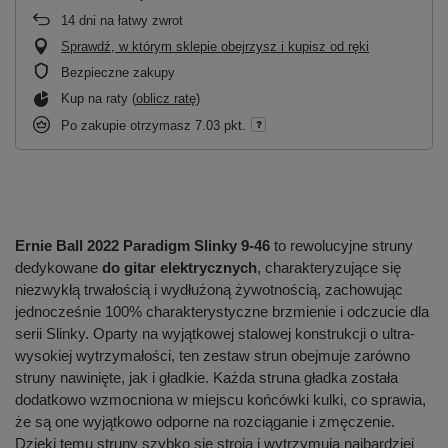
14
dni na łatwy zwrot
Sprawdź, w którym sklepie obejrzysz i kupisz od ręki
Bezpieczne zakupy
Kup na raty (
oblicz ratę
)
Po zakupie otrzymasz
7.03 pkt.
Ernie Ball 2022 Paradigm Slinky
9-46
to rewolucyjne struny
dedykowane
do gitar elektrycznych
, charakteryzujące się
niezwykłą trwałością i wydłużoną żywotnością, zachowując
jednocześnie 100% charakterystyczne brzmienie i odczucie dla
serii Slinky. Oparty na wyjątkowej stalowej konstrukcji o ultra-
wysokiej wytrzymałości, ten zestaw strun obejmuje zarówno
struny nawinięte, jak i gładkie. Każda struna gładka została
dodatkowo wzmocniona w miejscu końcówki kulki, co sprawia,
że są one wyjątkowo odporne na rozciąganie i zmęczenie.
Dzięki temu struny szybko się stroją i wytrzymują najbardziej