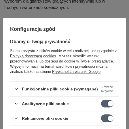
wyborem dla gitarzystów grających intensywnie lub w
trudnych warunkach scenicznych.
Czym różnią się struny powlekane od niepowlekanych w
Konfiguracja zgód
kontekście trwałości?
Dbamy o Twoją prywatność
Jak dobrać grubość strun do gitary elektrycznej do stylu
gry?
Sklep korzysta z plików cookie w celu realizacji usług zgodnie z
Polityką dotyczącą cookies
. Możesz określić warunki
przechowywania lub dostępu do cookie w Twojej przeglądarce.
Jakie struny gitarowe najlepiej trzymają strój podczas
Więcej informacji na temat warunków i prywatności można
intensywnej gry?
znaleźć także na stronie
Prywatność i warunki Google
.
Czy profesjonalni muzycy korzystają ze strun Ernie Ball
Paradigm?
Zawsze
Funkcjonalne pliki cookie (wymagane)
aktywne
Analityczne pliki cookie
Reklamowe pliki cookie
Marka
Ernie Ball