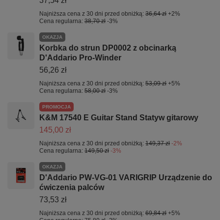
37,54 zł
Najniższa cena z 30 dni przed obniżką:
36,64 zł
+2%
Cena regularna:
38,70 zł
-3%
OKAZJA
Korbka do strun DP0002 z obcinarką
D'Addario Pro-Winder
56,26 zł
Najniższa cena z 30 dni przed obniżką:
53,09 zł
+5%
Cena regularna:
58,00 zł
-3%
PROMOCJA
K&M 17540 E Guitar Stand Statyw gitarowy
145,00 zł
Najniższa cena z 30 dni przed obniżką:
149,37 zł
-2%
Cena regularna:
149,50 zł
-3%
OKAZJA
D'Addario PW-VG-01 VARIGRIP Urządzenie do
ćwiczenia palców
73,53 zł
Najniższa cena z 30 dni przed obniżką:
69,84 zł
+5%