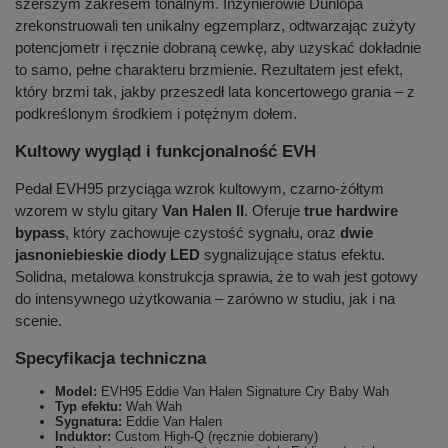
szerszym zakresem tonalnym. Inżynierowie Dunlopa
zrekonstruowali ten unikalny egzemplarz, odtwarzając zużyty
potencjometr i ręcznie dobraną cewkę, aby uzyskać dokładnie
to samo, pełne charakteru brzmienie. Rezultatem jest efekt,
który brzmi tak, jakby przeszedł lata koncertowego grania – z
podkreślonym środkiem i potężnym dołem.
Kultowy wygląd i funkcjonalność EVH
Pedał EVH95 przyciąga wzrok kultowym, czarno-żółtym
wzorem w stylu gitary
Van Halen II
. Oferuje
true hardwire
bypass
, który zachowuje czystość sygnału, oraz
dwie
jasnoniebieskie diody LED
sygnalizujące status efektu.
Solidna, metalowa konstrukcja sprawia, że to wah jest gotowy
do intensywnego użytkowania – zarówno w studiu, jak i na
scenie.
Specyfikacja techniczna
Model:
EVH95 Eddie Van Halen Signature Cry Baby Wah
Typ efektu:
Wah Wah
Sygnatura:
Eddie Van Halen
Induktor:
Custom High-Q (ręcznie dobierany)