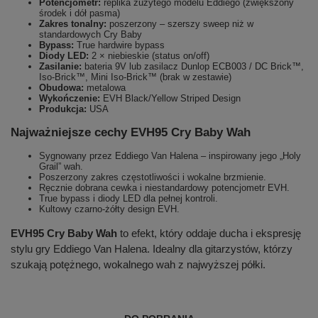
Potencjometr:
replika zużytego modelu Eddiego (zwiększony
środek i dół pasma)
Zakres tonalny:
poszerzony – szerszy sweep niż w
standardowych Cry Baby
Bypass:
True hardwire bypass
Diody LED:
2 × niebieskie (status on/off)
Zasilanie:
bateria 9V lub zasilacz Dunlop ECB003 / DC Brick™,
Iso-Brick™, Mini Iso-Brick™ (brak w zestawie)
Obudowa:
metalowa
Wykończenie:
EVH Black/Yellow Striped Design
Produkcja:
USA
Najważniejsze cechy EVH95 Cry Baby Wah
Sygnowany przez Eddiego Van Halena – inspirowany jego „Holy
Grail” wah.
Poszerzony zakres częstotliwości i wokalne brzmienie.
Ręcznie dobrana cewka i niestandardowy potencjometr EVH.
True bypass i diody LED dla pełnej kontroli.
Kultowy czarno-żółty design EVH.
EVH95 Cry Baby Wah
to efekt, który oddaje ducha i ekspresję
stylu gry Eddiego Van Halena. Idealny dla gitarzystów, którzy
szukają potężnego, wokalnego wah z najwyższej półki.