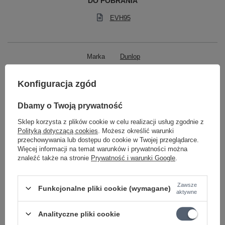
DO POBRANIA
EVH95
Marka
Dunlop
Podmiot odpowiedzialny za ten
MUSIC DEALER sp.j.
Więcej
produkt na terenie UE
Konfiguracja zgód
Symbol
EVH95 DUNLOP
Dbamy o Twoją prywatność
KATEGORIA
WAH
Sklep korzysta z plików cookie w celu realizacji usług zgodnie z
EFEKTY GITAROWE
Polityką dotyczącą cookies
. Możesz określić warunki
przechowywania lub dostępu do cookie w Twojej przeglądarce.
Parametry bezpieczeństwa
Parametry bezpieczeństwa
Więcej informacji na temat warunków i prywatności można
znaleźć także na stronie
Prywatność i warunki Google
.
Może potrzebujesz tego do gitary
Zawsze
Funkcjonalne pliki cookie (wymagane)
aktywne
PROMOCJA
Analityczne pliki cookie
Mooer PDC 8A Kabel zasilacza na 8 efektów,