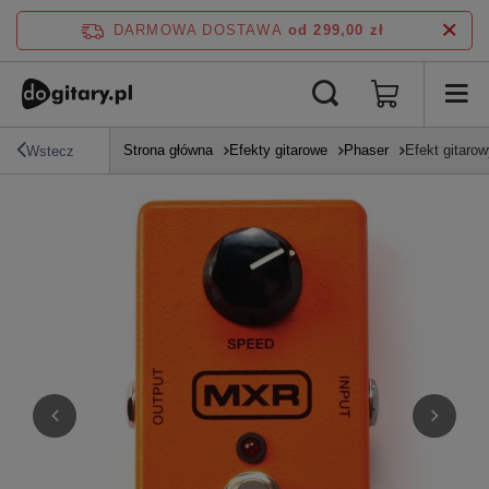
DARMOWA DOSTAWA
od 299,00 zł
Strona główna
Efekty gitarowe
Phaser
Efekt gitar
Wstecz