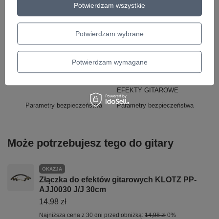
Potwierdzam wszystkie
Marka
Dunlop
Potwierdzam wybrane
Podmiot odpowiedzialny za ten
MUSIC DEALER sp.j.
Więcej
produkt na terenie UE
Potwierdzam wymagane
Symbol
M101
KATEGORIA
PHASER
EFEKTY GITAROWE
Parametry bezpieczeństwa
Parametry bezpieczeństwa
Może potrzebujesz tego do gitary
OKAZJA
Złączka do efektów gitarowych KLOTZ PP-
AJJ0030 J/J 30cm
14,98 zł
Najniższa cena z 30 dni przed obniżką:
14,98 zł
0%