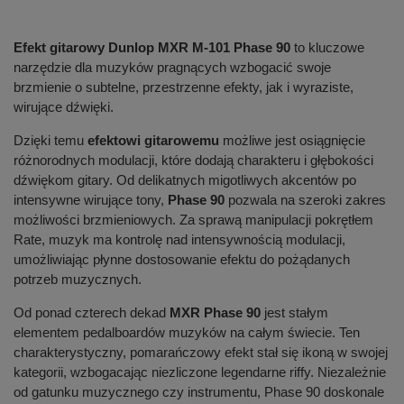
Efekt gitarowy Dunlop MXR M-101 Phase 90
to kluczowe
narzędzie dla muzyków pragnących wzbogacić swoje
brzmienie o subtelne, przestrzenne efekty, jak i wyraziste,
wirujące dźwięki.
Dzięki temu
efektowi gitarowemu
możliwe jest osiągnięcie
różnorodnych modulacji, które dodają charakteru i głębokości
dźwiękom gitary. Od delikatnych migotliwych akcentów po
intensywne wirujące tony,
Phase 90
pozwala na szeroki zakres
możliwości brzmieniowych. Za sprawą manipulacji pokrętłem
Rate, muzyk ma kontrolę nad intensywnością modulacji,
umożliwiając płynne dostosowanie efektu do pożądanych
potrzeb muzycznych.
Od ponad czterech dekad
MXR Phase 90
jest stałym
elementem pedalboardów muzyków na całym świecie. Ten
charakterystyczny, pomarańczowy efekt stał się ikoną w swojej
kategorii, wzbogacając niezliczone legendarne riffy. Niezależnie
od gatunku muzycznego czy instrumentu, Phase 90 doskonale