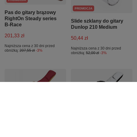
PROMOCJA
Pas do gitary brązowy
RightOn Steady series
Slide szklany do gitary
B-Race
Dunlop 210 Medium
201,33 zł
50,44 zł
Najniższa cena z 30 dni przed
Najniższa cena z 30 dni przed
obniżką:
207,55 zł
-3%
obniżką:
52,00 zł
-3%
PROMOCJA
PROMOCJA
Pokrowiec na gitarę
Pokrowiec na gitarę
klasyczną Ibanez
elektryczną Ibanez
ICB541-WR czerwony
IGB571-WH biały