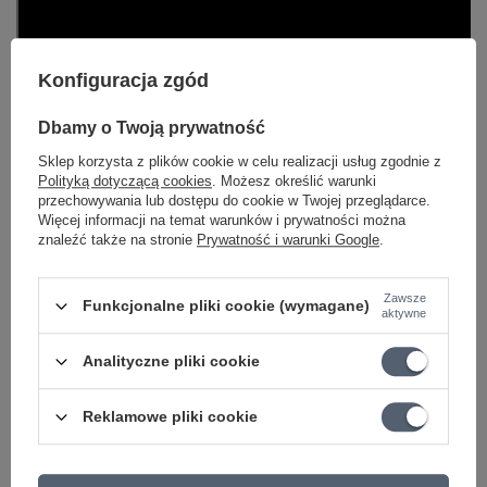
Konfiguracja zgód
Dbamy o Twoją prywatność
Sklep korzysta z plików cookie w celu realizacji usług zgodnie z
Polityką dotyczącą cookies
. Możesz określić warunki
przechowywania lub dostępu do cookie w Twojej przeglądarce.
Więcej informacji na temat warunków i prywatności można
znaleźć także na stronie
Prywatność i warunki Google
.
Zawsze
Funkcjonalne pliki cookie (wymagane)
aktywne
Analityczne pliki cookie
DO POBRANIA
Reklamowe pliki cookie
Dunlop MXR M-101 Phase 90
Dunlop MXR M-101 Phase 90