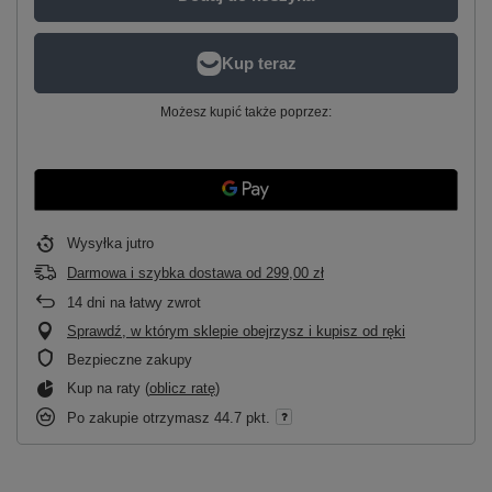
Możesz kupić także poprzez:
Wysyłka
jutro
Darmowa i szybka dostawa
od
299,00 zł
14
dni na łatwy zwrot
Sprawdź, w którym sklepie obejrzysz i kupisz od ręki
Bezpieczne zakupy
Kup na raty (
oblicz ratę
)
Po zakupie otrzymasz
44.7 pkt.