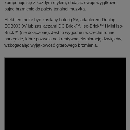
komponuje się z każdym stylem, dodając swoje wyjątkowe,
bujne brzmienie do palety tonalnej muzyka.
Efekt ten może być zasilany baterią 9V, adapterem Dunlop
ECB003 9V lub zasilaczami DC Brick™, Iso-Brick™ i Mini Iso-
Brick™ (nie dołączone). Jest to wygodne i wszechstronne
narzędzie, które pozwala na kreatywną eksplorację dźwięków,
wzbogacając wyjątkowość gitarowego brzmienia.