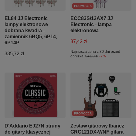
PROMOCJA
EL84 JJ Electronic
ECC83S/12AX7 JJ
lampy elektronowe
Electronic - lampa
dobrana kwadra -
elektronowa
zamiennik 6BQ5, 6P14,
87,42 zł
6P14P
Najniższa cena z 30 dni przed
335,72 zł
obniżką:
94,00 zł
-7%
PROMOCJA
D'Addario EJ27N struny
Zestaw gitarowy Ibanez
do gitary klasycznej
GRG121DX-WNF gitara