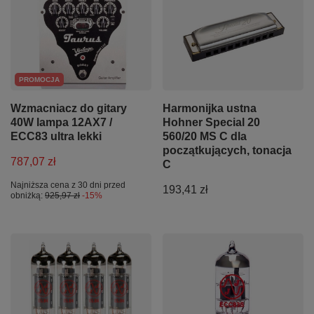
PROMOCJA
Wzmacniacz do gitary
Harmonijka ustna
40W lampa 12AX7 /
Hohner Special 20
ECC83 ultra lekki
560/20 MS C dla
początkujących, tonacja
787,07 zł
C
Najniższa cena z 30 dni przed
193,41 zł
obniżką:
925,97 zł
-15%