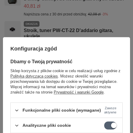
40,81 zł
Najniższa cena z 30 dni przed obniżką:
42,08 zł
-3%
OKAZJA
Stroik, tuner PW-CT-22 D'addario gitara,
ukulele
115,44 zł
Konfiguracja zgód
Najniższa cena z 30 dni przed obniżką:
115,43 zł
+1%
Cena regularna:
119,00 zł
-3%
Dbamy o Twoją prywatność
PROMOCJA
Sklep korzysta z plików cookie w celu realizacji usług zgodnie z
Kapodaster do gitar elektrycznych,
Polityką dotyczącą cookies
. Możesz określić warunki
akustycznych
przechowywania lub dostępu do cookie w Twojej przeglądarce.
65,57 zł
Więcej informacji na temat warunków i prywatności można
znaleźć także na stronie
Prywatność i warunki Google
.
Najniższa cena z 30 dni przed obniżką:
67,60 zł
-3%
PROMOCJA
Zawsze
Pazurek do gry na gitarze D'addario NP7W-04
Funkcjonalne pliki cookie (wymagane)
aktywne
rozmiar M
56,10 zł
Analityczne pliki cookie
Najniższa cena z 30 dni przed obniżką:
57,83 zł
-2%