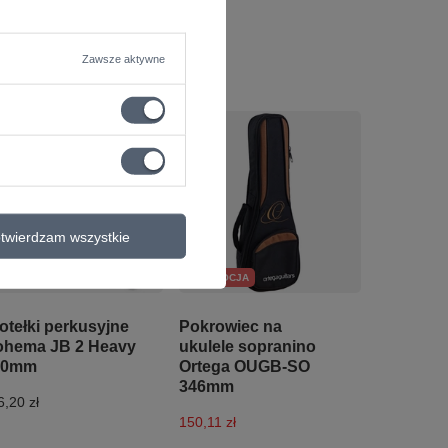
Zawsze aktywne
twierdzam wszystkie
PROMOCJA
otełki perkusyjne
Pokrowiec na
hema JB 2 Heavy
ukulele sopranino
10mm
Ortega OUGB-SO
346mm
6,20 zł
150,11 zł