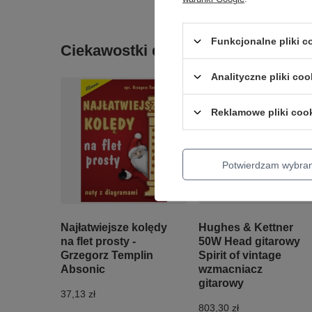
Funkcjonalne pliki 
Ciekawostki do gitary
Analityczne pliki coo
Reklamowe pliki coo
Potwierdzam wybra
Najłatwiejsze kolędy
Hughes & Kettner
na flet prosty -
50W Head gitarowy
Grzegorz Templin
Spirit of vintage
Absonic
wzmacniacz
gitarowy
37,13 zł
803,30 zł