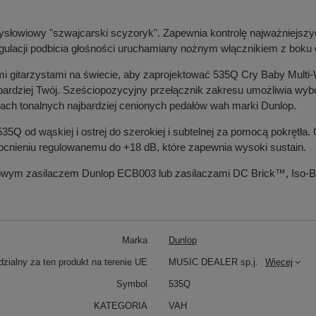
rzysłowiowy "szwajcarski scyzoryk". Zapewnia kontrolę najważniejszy
gulacji podbicia głośności uruchamiany nożnym włącznikiem z boku
i gitarzystami na świecie, aby zaprojektować 535Q Cry Baby Multi-W
ajbardziej Twój. Sześciopozycyjny przełącznik zakresu umożliwia wy
kach tonalnych najbardziej cenionych pedałów wah marki Dunlop.
Q od wąskiej i ostrej do szerokiej i subtelnej za pomocą pokrętła. 
cnieniu regulowanemu do +18 dB, które zapewnia wysoki sustain.
towym zasilaczem Dunlop ECB003 lub zasilaczami DC Brick™, Iso-Br
Marka
Dunlop
zialny za ten produkt na terenie UE
MUSIC DEALER sp.j.
Więcej
Symbol
535Q
KATEGORIA
VAH