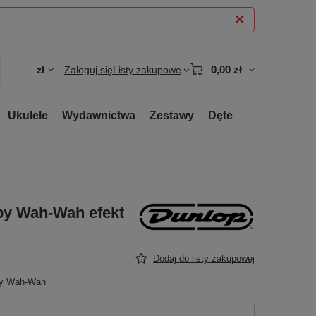
0,00 zł
zł
Zaloguj się
Listy zakupowe
Ukulele
Wydawnictwa
Zestawy
Dęte
by Wah-Wah efekt
Dodaj do listy zakupowej
by Wah-Wah