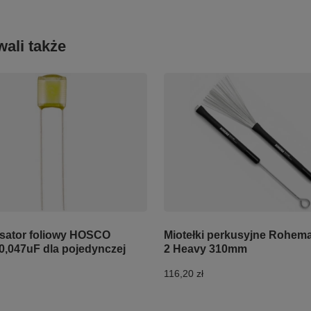
ali także
ator foliowy HOSCO
Miotełki perkusyjne Rohem
0,047uF dla pojedynczej
2 Heavy 310mm
116,20 zł