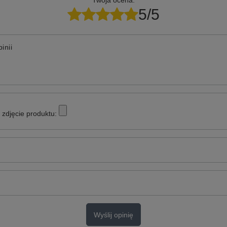
Twoja ocena:
5/5
inii
zdjęcie produktu:
Wyślij opinię