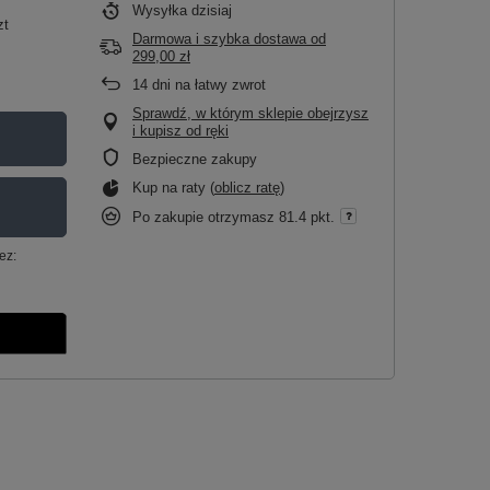
Wysyłka
dzisiaj
zt
Darmowa i szybka dostawa
od
299,00 zł
14
dni na łatwy zwrot
Sprawdź, w którym sklepie obejrzysz
i kupisz od ręki
Bezpieczne zakupy
Kup na raty (
oblicz ratę
)
Po zakupie otrzymasz
81.4 pkt.
ez: