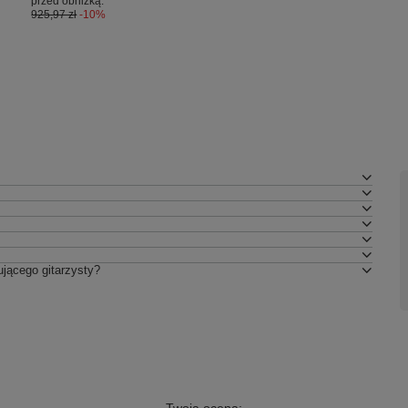
przed obniżką:
925,97 zł
-10%
jącego gitarzysty?