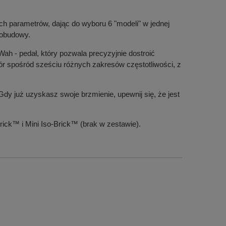
ch parametrów, dając do wyboru 6 "modeli" w jednej
 obudowy.
ah - pedał, który pozwala precyzyjnie dostroić
bór spośród sześciu różnych zakresów częstotliwości, z
Gdy już uzyskasz swoje brzmienie, upewnij się, że jest
ick™ i Mini Iso-Brick™ (brak w zestawie).