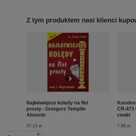
Z tym produktem nasi klienci kupow
Najłatwiejsze kolędy na flet
Kondens
prosty - Grzegorz Templin
CR-473 
Absonic
cewki
37,13 zł
7,98 zł