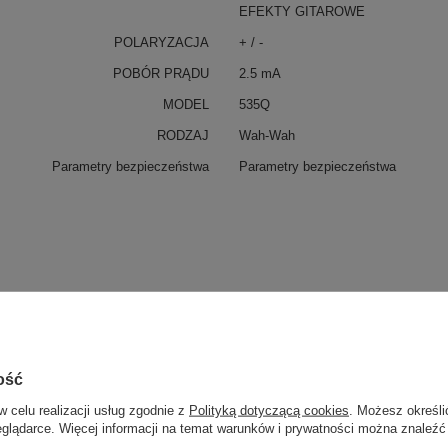
EFEKTY GITAROWE
POLARYZACJA
+ / -
POBÓR PRĄDU
2.5 mA
MODEL
535Q
RODZAJ
Wah-Wah
Parametry bezpieczeństwa
Parametry bezpieczeństwa
 PP-AJJ0030 J/J 30cm
ość
któw, wtyk kątowy
w celu realizacji usług zgodnie z
Polityką dotyczącą cookies
. Możesz określi
eglądarce. Więcej informacji na temat warunków i prywatności można znaleźć