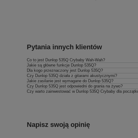
Pytania innych klientów
Co to jest Dunlop 535Q Crybaby Wah-Wah?
Jakie są główne funkcje Dunlop 535Q?
Dla kogo przeznaczony jest Dunlop 535Q?
Czy Dunlop 535Q działa z gitarami akustycznymi?
Jakie zasilanie jest wymagane do Dunlop 535Q?
Czy Dunlop 535Q jest odpowiedni do grania na żywo?
Czy warto zainwestować w Dunlop 535Q Crybaby dla początku
Napisz swoją opinię