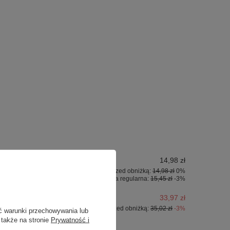
14,98 zł
Najniższa cena z 30 dni przed obniżką:
14,98 zł
0%
Cena regularna:
15,45 zł
-3%
33,97 zł
Najniższa cena z 30 dni przed obniżką:
35,02 zł
-3%
ć warunki przechowywania lub
 także na stronie
Prywatność i