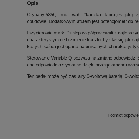
Opis
Crybaby 535Q - multi-wah - "kaczka", która jest jak p
obudowie. Dodatkowym atutem jest potencjometr do re
Inżynierowie marki Dunlop współpracowali z najlepszym
charakterystyczne brzmienie kaczki, by stał się jak n
których każda jest oparta na unikalnych charakterysty
Sterowanie Variable Q pozwala na zmianę odpowiedzi 535
ono odpowiednio słyszalne dzięki przełączanemu wzmo
Ten pedał może być zasilany 9-woltową baterią, 9-wol
Podmiot odpowied