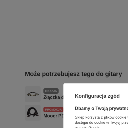
Może potrzebujesz tego do gitary
OKAZJA
Konfiguracja zgód
Złączka do efektów gitarowych KLOTZ
Dbamy o Twoją prywatn
PROMOCJA
Mooer PDC 8A Kabel zasilacza na 8 efe
Sklep korzysta z plików cookie 
dostępu do cookie w Twojej prz
warunki Google
.