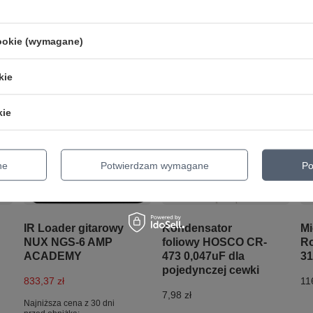
cookie (wymagane)
kie
kie
ne
Potwierdzam wymagane
Po
PROMOCJA
IR Loader gitarowy
Kondensator
Mi
NUX NGS-6 AMP
foliowy HOSCO CR-
Ro
ACADEMY
473 0,047uF dla
3
pojedynczej cewki
833,37 zł
11
7,98 zł
Najniższa cena z 30 dni