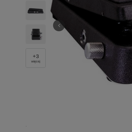
+
3
więcej
.