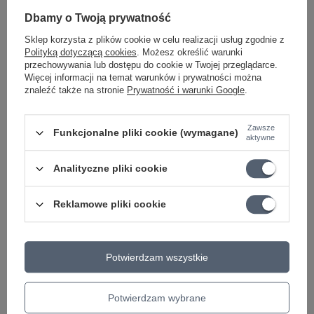
PROMOCJA
Dbamy o Twoją prywatność
Kapodaster do gitar elektrycznych,
akustycznych
Sklep korzysta z plików cookie w celu realizacji usług zgodnie z
Polityką dotyczącą cookies
. Możesz określić warunki
65,57 zł
przechowywania lub dostępu do cookie w Twojej przeglądarce.
Najniższa cena z 30 dni przed obniżką:
67,60 zł
-3%
Więcej informacji na temat warunków i prywatności można
znaleźć także na stronie
Prywatność i warunki Google
.
OKAZJA
Stroik, tuner PW-CT-22 D'addario gitara,
ukulele
Zawsze
Funkcjonalne pliki cookie (wymagane)
aktywne
115,44 zł
Najniższa cena z 30 dni przed obniżką:
115,43 zł
+1%
Analityczne pliki cookie
Cena regularna:
119,00 zł
-3%
PROMOCJA
Reklamowe pliki cookie
Pazurek do gry na gitarze D'addario NP7W-04
rozmiar M
56,10 zł
Potwierdzam wszystkie
Najniższa cena z 30 dni przed obniżką:
57,83 zł
-2%
PROMOCJA
Potwierdzam wybrane
Dunlop uchwyt do kostek gitarowych 5201SI