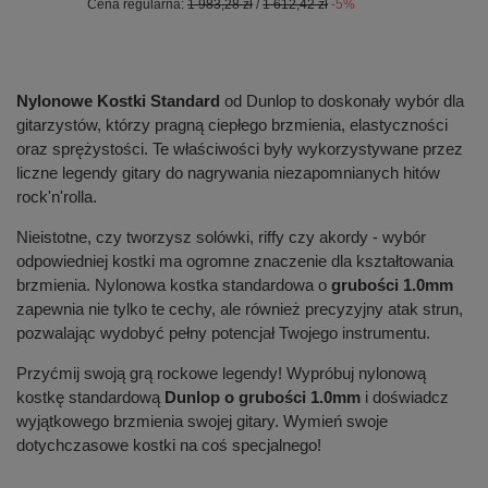
Cena regularna:
1 983,28 zł
/
1 612,42 zł
-5%
Nylonowe Kostki Standard
od Dunlop to doskonały wybór dla
gitarzystów, którzy pragną ciepłego brzmienia, elastyczności
oraz sprężystości. Te właściwości były wykorzystywane przez
liczne legendy gitary do nagrywania niezapomnianych hitów
rock'n'rolla.
Nieistotne, czy tworzysz solówki, riffy czy akordy - wybór
odpowiedniej kostki ma ogromne znaczenie dla kształtowania
brzmienia. Nylonowa kostka standardowa o
grubości 1.0mm
zapewnia nie tylko te cechy, ale również precyzyjny atak strun,
pozwalając wydobyć pełny potencjał Twojego instrumentu.
Przyćmij swoją grą rockowe legendy! Wypróbuj nylonową
kostkę standardową
Dunlop o grubości 1.0mm
i doświadcz
wyjątkowego brzmienia swojej gitary. Wymień swoje
dotychczasowe kostki na coś specjalnego!