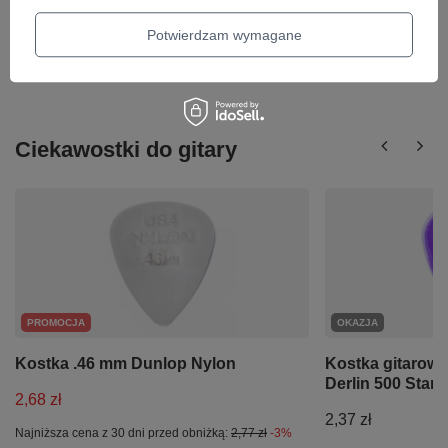
40,81 zł
Potwierdzam wymagane
Najniższa cena z 30 dni przed obniżką:
42,08 zł
-3%
Ciekawostki do gitary
PROMOCJA
OKAZJA
Kostka .46 mm Dunlop Nylon
Kostka gitarow
Derlin 500 Stan
2,68 zł
2,37 zł
Najniższa cena z 30 dni przed obniżką:
2,77 zł
-3%