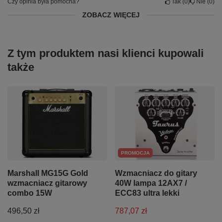
Czy opinia była pomocna?
Tak
0
Nie
0
ZOBACZ WIĘCEJ
Z tym produktem nasi klienci kupowali
także
PROMOCJA
Marshall MG15G Gold
Wzmacniacz do gitary
wzmacniacz gitarowy
40W lampa 12AX7 /
combo 15W
ECC83 ultra lekki
496,50 zł
787,07 zł