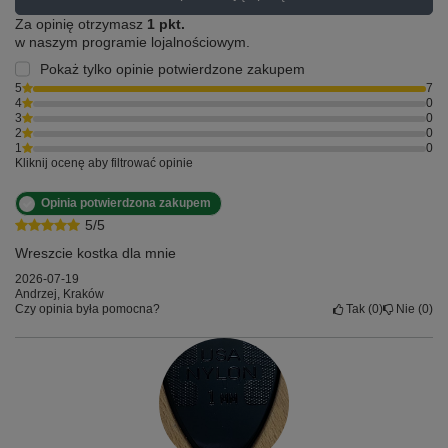
Za opinię otrzymasz
1 pkt.
w naszym programie lojalnościowym.
Pokaż tylko opinie potwierdzone zakupem
5
7
4
0
3
0
2
0
1
0
Kliknij ocenę aby filtrować opinie
Opinia potwierdzona zakupem
5/5
Wreszcie kostka dla mnie
2026-07-19
Andrzej, Kraków
Czy opinia była pomocna?
Tak
0
Nie
0