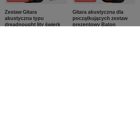
Zestaw Gitara
Gitara akustyczna dla
akustyczna typu
początkujących zestaw
dreadnought lity świerk
prezentowy Baton
brązowa Baton Rouge
Rouge TLA/D custom
TLA/D custom z
1 763,19 zł
akcesoriami
Najniższa cena z 30 dni przed
1 783,16 zł
obniżką:
1 856,00 zł
-5%
Cena regularna:
1 856,00 zł
-5%
Najniższa cena z 30 dni przed
obniżką:
1 788,85 zł
-1%
Cena regularna:
1 877,00 zł
-5%
Z naszego bloga