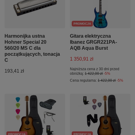
PROMOCJA
Harmonijka ustna
Gitara elektryczna
Hohner Special 20
Ibanez GRGR221PA-
560/20 MS C dla
AQB Aqua Burst
początkujących, tonacja
1 350,91 zł
C
Najniższa cena z 30 dni przed
193,41 zł
obniżką:
1 422,00 zł
-5%
Cena regularna:
1 422,00 zł
-5%
PROMOCJA
PROMOCJA