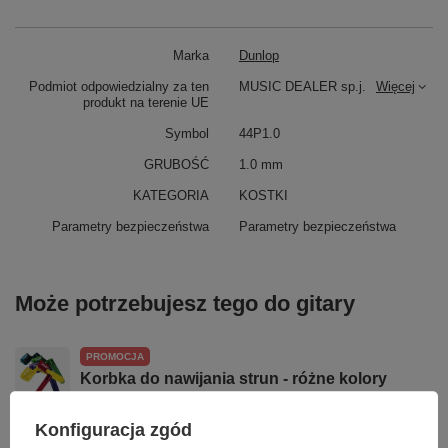
Marka
Dunlop
Podmiot odpowiedzialny za ten
MUSIC DEALER sp.j.
Więcej
produkt na terenie UE
Symbol
44P1.0
GRUBOŚĆ
1.0 mm
KATEGORIA
KOSTKI
Parametry bezpieczeństwa
Parametry bezpieczeństwa
Może potrzebujesz tego do gitary
PROMOCJA
Korbka do nawijania strun - różne kolory
13,20 zł
Konfiguracja zgód
Najniższa cena z 30 dni przed obniżką:
13,60 zł
-2%