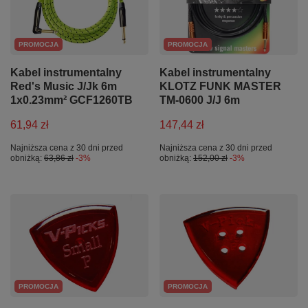
PROMOCJA
PROMOCJA
Kabel instrumentalny
Kabel instrumentalny
Red's Music J/Jk 6m
KLOTZ FUNK MASTER
1x0.23mm² GCF1260TB
TM-0600 J/J 6m
61,94 zł
147,44 zł
Najniższa cena z 30 dni przed
Najniższa cena z 30 dni przed
obniżką:
63,86 zł
-3%
obniżką:
152,00 zł
-3%
PROMOCJA
PROMOCJA