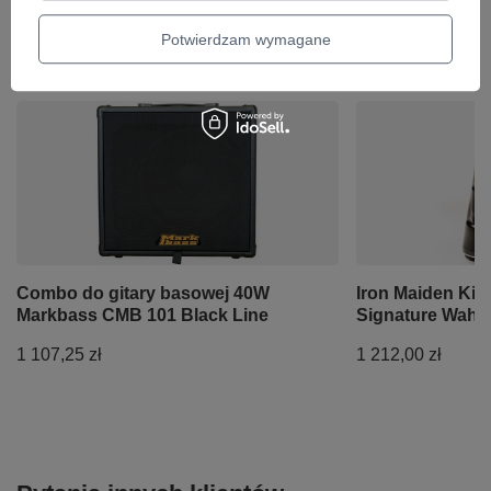
Potwierdzam wymagane
Ciekawostki do gitary
Combo do gitary basowej 40W
Iron Maiden Kil
Markbass CMB 101 Black Line
Signature Wah e
1 107,25 zł
1 212,00 zł