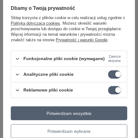
Dbamy o Twoją prywatność
Marka
Mooer
Sklep korzysta z plików cookie w celu realizacji usług zgodnie z
Polityką dotyczącą cookies
. Możesz określić warunki
Podmiot odpowiedzialny za ten
Warwick GmbH & Co Music
produkt na terenie UE
Equipment KG
Więcej
przechowywania lub dostępu do cookie w Twojej przeglądarce.
Więcej informacji na temat warunków i prywatności można
Symbol
ME MICRO Drummer
znaleźć także na stronie
Prywatność i warunki Google
.
KATEGORIA
AUTOMAT PERKUSYJNY
EFEKTY GITAROWE
Zawsze
Funkcjonalne pliki cookie (wymagane)
aktywne
Parametry bezpieczeństwa
Parametry bezpieczeństwa
Analityczne pliki cookie
Może potrzebujesz tego do gitary
Reklamowe pliki cookie
Mooer Ninety Orange, Phaser Pedal - efekt
gitarowy
Potwierdzam wszystkie
294,48 zł
Potwierdzam wybrane