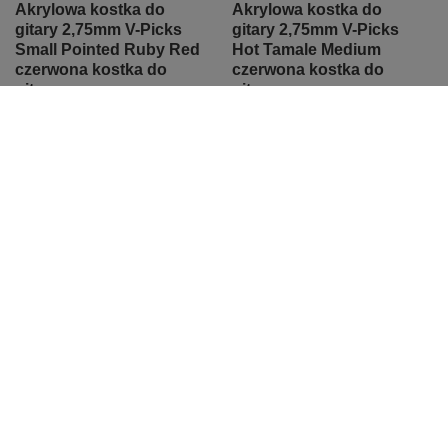
Akrylowa kostka do
Akrylowa kostka do
gitary 2,75mm V-Picks
gitary 2,75mm V-Picks
Small Pointed Ruby Red
Hot Tamale Medium
czerwona kostka do
czerwona kostka do
gitary
gitary
44,11 zł
47,50 zł
Najniższa cena z 30 dni przed
Najniższa cena z 30 dni przed
obniżką:
45,47 zł
-2%
obniżką:
48,97 zł
-3%
Zamówienia
Status zamówienia