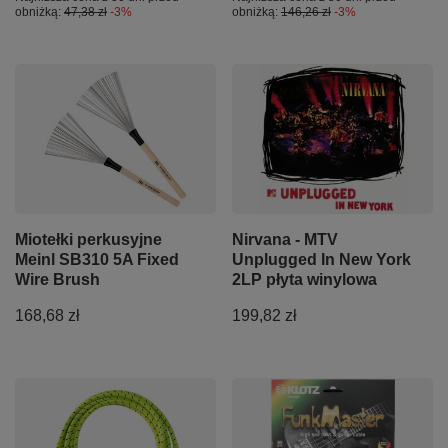
obniżką:
47,38 zł
-3%
obniżką:
146,26 zł
-3%
Miotełki perkusyjne
Nirvana - MTV
Meinl SB310 5A Fixed
Unplugged In New York
Wire Brush
2LP płyta winylowa
168,68 zł
199,82 zł