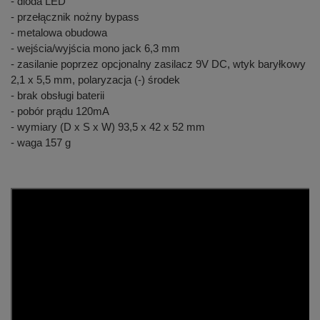
- dioda LED
- przełącznik nożny bypass
- metalowa obudowa
- wejścia/wyjścia mono jack 6,3 mm
- zasilanie poprzez opcjonalny zasilacz 9V DC, wtyk baryłkowy
2,1 x 5,5 mm, polaryzacja (-) środek
- brak obsługi baterii
- pobór prądu 120mA
- wymiary (D x S x W) 93,5 x 42 x 52 mm
- waga 157 g