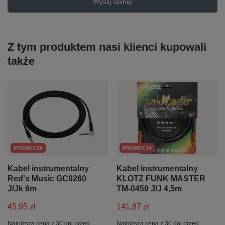
Wyślij opinię
Z tym produktem nasi klienci kupowali
także
PROMOCJA
PROMOCJA
Kabel instrumentalny
Kabel instrumentalny
Red's Music GC0260
KLOTZ FUNK MASTER
J/Jk 6m
TM-0450 J/J 4,5m
45,95 zł
141,87 zł
Najniższa cena z 30 dni przed
Najniższa cena z 30 dni przed