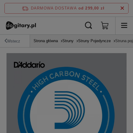
DARMOWA DOSTAWA
od 299,00 zł
Strona główna
Struny
Struny Pojedyncze
Struna poj
Wstecz