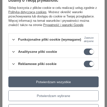
Dbamy o Twoją prywatność
ILOŚĆ STRUN
1
Sklep korzysta z plików cookie w celu realizacji usług zgodnie z
Polityką dotyczącą cookies
. Możesz określić warunki
MATERIAŁ
Stalowe
przechowywania lub dostępu do cookie w Twojej przeglądarce.
OWIJKA
Nie
Więcej informacji na temat warunków i prywatności można
znaleźć także na stronie
Prywatność i warunki Google
.
MODEL
PL016
KATEGORIA
STRUNY POJEDYNCZE
Zawsze
Funkcjonalne pliki cookie (wymagane)
DO GITARY ELEKTRYCZNEJ
aktywne
DO GITARY AKUSTYCZNEJ
Analityczne pliki cookie
Seria
High carbon steel
Parametry bezpieczeństwa
Parametry bezpieczeństwa
Reklamowe pliki cookie
Może potrzebujesz tego do gitary
Potwierdzam wszystkie
OKAZJA
Potwierdzam wybrane
D'Addario GH nawilżacz do otworu
dźwiękowego gitary akustycznej