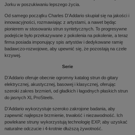
Jorku w poszukiwaniu lepszego życia.
Od samego początku Charles D'Addario skupiał się na jakości i
innowacyjności, rozmawiając z artystami, a nawet będąc
pionierem w stosowaniu strun syntetycznych. To progresywne
podejście było przekazywane z pokolenia na pokolenie, a teraz
firma posiada imponujący spis artystów i dedykowane ramię
badawczo-rozwojowe, aby upewnić się, że pozostają na czele
krzywej.
Serie
D'Addario oferuje obecnie ogromny katalog strun do gitary
elektrycznej, akustycznej, basowej i klasycznej, oferując
szeroki zakres brzmień, od gładkich i łagodnych płaskich strun
do jasnych XL ProSteels.
D'Addario wykorzystuje szeroko zakrojone badania, aby
zapewnić najlepsze brzmienie, trwałość i niezawodność. Ich
powlekane struny wykorzystują technologię EXP, aby uzyskać
naturalne odczucie i 4-krotnie dłuższą żywotność.