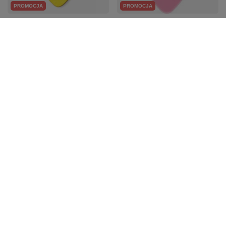
PROMOCJA
PROMOCJA
Dunlop Tortex Standard
Kostka Gitarowa .46
Pick, kostka gitarowa
Dunlop Delrin 500
0.73 mm
standard 41R.46
3,03 zł
2,15 zł
Najniższa cena z 30 dni przed
Najniższa cena z 30 dni przed
obniżką:
3,12 zł
-2%
obniżką:
2,22 zł
-3%
Z naszego bloga