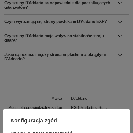
Czy struny D'Addario są odpowiednie dla początkujących
gitarzystów?
Czym wyróżniają się struny powlekane D'Addario EXP?
Czy struny D'Addario mają wpływ na stabilność stroju
gitary?
Jakie są różnice między strunami płaskimi a okrągłymi
D'Addario?
Marka
D'Addario
Podmiot odpowiedzialny za ten
RGB Marketing Sp. z
produkt na terenie UE
O.O.
Więcej
Konfiguracja zgód
Symbol
PL016
ROZMIAR
.016