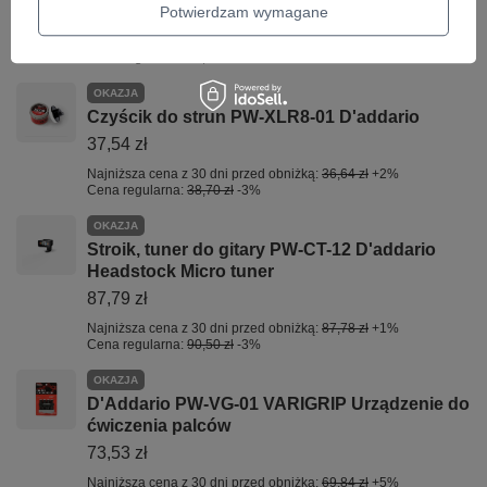
39,77 zł
Potwierdzam wymagane
Najniższa cena z 30 dni przed obniżką:
32,31 zł
+23%
Cena regularna:
41,00 zł
-3%
OKAZJA
Czyścik do strun PW-XLR8-01 D'addario
37,54 zł
Najniższa cena z 30 dni przed obniżką:
36,64 zł
+2%
Cena regularna:
38,70 zł
-3%
OKAZJA
Stroik, tuner do gitary PW-CT-12 D'addario
Headstock Micro tuner
87,79 zł
Najniższa cena z 30 dni przed obniżką:
87,78 zł
+1%
Cena regularna:
90,50 zł
-3%
OKAZJA
D'Addario PW-VG-01 VARIGRIP Urządzenie do
ćwiczenia palców
73,53 zł
Najniższa cena z 30 dni przed obniżką:
69,84 zł
+5%