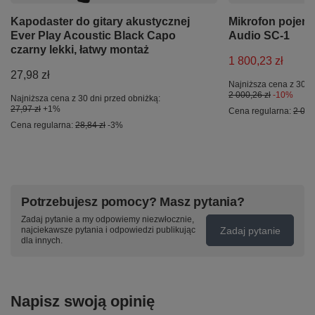
Kapodaster do gitary akustycznej
Mikrofon pojem
Ever Play Acoustic Black Capo
Audio SC-1
czarny lekki, łatwy montaż
1 800,23 zł
27,98 zł
Najniższa cena z 30 d
2 000,26 zł
-10%
Najniższa cena z 30 dni przed obniżką:
27,97 zł
+1%
Cena regularna:
2 000
Cena regularna:
28,84 zł
-3%
Potrzebujesz pomocy? Masz pytania?
Zadaj pytanie a my odpowiemy niezwłocznie,
Zadaj pytanie
najciekawsze pytania i odpowiedzi publikując
dla innych.
Napisz swoją opinię