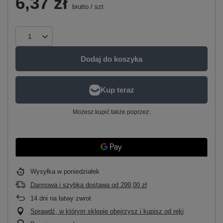
6,37 zł
brutto
/
szt
Dodaj do koszyka
Możesz kupić także poprzez:
Wysyłka
w poniedziałek
Darmowa i szybka dostawa
od
299,00 zł
14
dni na łatwy zwrot
Sprawdź, w którym sklepie obejrzysz i kupisz od ręki