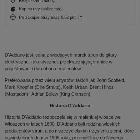
Bezpieczne zakupy
Kup na raty (
oblicz ratę
)
Po zakupie otrzymasz
0.62 pkt.
D'Addario jest jedną z wiodących marek strun do gitary
elektrycznej i akustycznej, przekraczającą granice w
projektowaniu i w doborze materiałów.
Preferowana przez wielu artystów, takich jak John Scofield,
Mark Knopfler (Dire Straits), Keith Urban, Brent Hinds
(Mastadon) i Adrian Belew (King Crimson).
Historia D'Addario
Historia D'Addario rozpoczęła się w maleńkiej wiosce we
Włoszech w latach 1600. D'Addario byli rodziną włoskich
producentów strun, a po niszczycielskim trzęsieniu ziemi, które
nawiedziło ich dom w 1905 roku, przenieśli się do Nowego