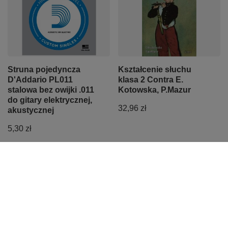
Struna pojedyncza
Kształcenie słuchu
D'Addario PL011
klasa 2 Contra E.
stalowa bez owijki .011
Kotowska, P.Mazur
do gitary elektrycznej,
32,96 zł
akustycznej
5,30 zł