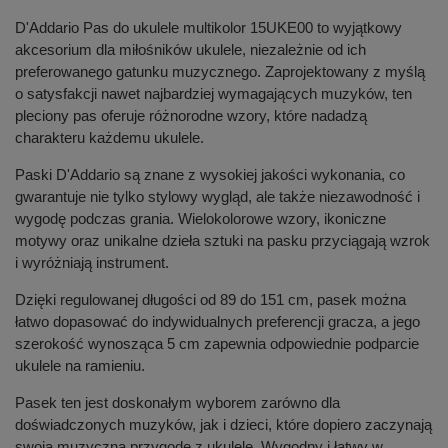
D'Addario Pas do ukulele multikolor 15UKE00 to wyjątkowy
akcesorium dla miłośników ukulele, niezależnie od ich
preferowanego gatunku muzycznego. Zaprojektowany z myślą
o satysfakcji nawet najbardziej wymagających muzyków, ten
pleciony pas oferuje różnorodne wzory, które nadadzą
charakteru każdemu ukulele.
Paski D'Addario są znane z wysokiej jakości wykonania, co
gwarantuje nie tylko stylowy wygląd, ale także niezawodność i
wygodę podczas grania. Wielokolorowe wzory, ikoniczne
motywy oraz unikalne dzieła sztuki na pasku przyciągają wzrok
i wyróżniają instrument.
Dzięki regulowanej długości od 89 do 151 cm, pasek można
łatwo dopasować do indywidualnych preferencji gracza, a jego
szerokość wynosząca 5 cm zapewnia odpowiednie podparcie
ukulele na ramieniu.
Pasek ten jest doskonałym wyborem zarówno dla
doświadczonych muzyków, jak i dzieci, które dopiero zaczynają
swoją muzyczną przygodę z ukulele. Wygodny i łatwy w