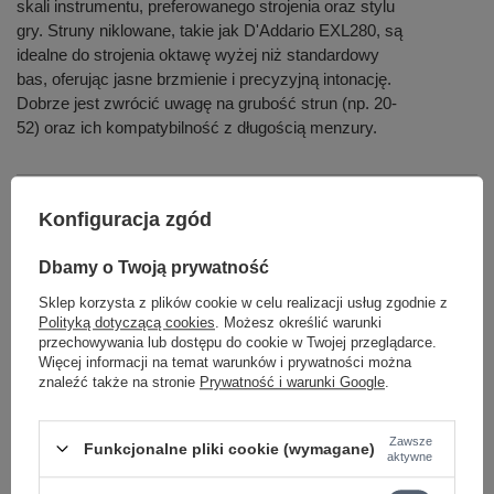
skali instrumentu, preferowanego strojenia oraz stylu
gry. Struny niklowane, takie jak D'Addario EXL280, są
idealne do strojenia oktawę wyżej niż standardowy
bas, oferując jasne brzmienie i precyzyjną intonację.
Dobrze jest zwrócić uwagę na grubość strun (np. 20-
52) oraz ich kompatybilność z długością menzury.
Czym różnią się struny basowe niklowane od stalowych?
Konfiguracja zgód
Dlaczego warto wybrać struny D'Addario do gitary
Dbamy o Twoją prywatność
basowej?
Sklep korzysta z plików cookie w celu realizacji usług zgodnie z
Polityką dotyczącą cookies
. Możesz określić warunki
Jak często należy wymieniać struny w gitarze basowej
piccolo?
przechowywania lub dostępu do cookie w Twojej przeglądarce.
Więcej informacji na temat warunków i prywatności można
znaleźć także na stronie
Prywatność i warunki Google
.
Jakie są zalety stosowania strun z sześciokątnym
rdzeniem?
Zawsze
Funkcjonalne pliki cookie (wymagane)
aktywne