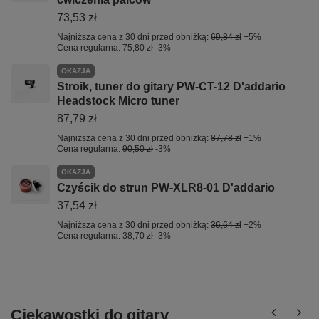
73,53 zł
Najniższa cena z 30 dni przed obniżką:
69,84 zł
+5%
Cena regularna:
75,80 zł
-3%
OKAZJA
Stroik, tuner do gitary PW-CT-12 D'addario
Headstock Micro tuner
87,79 zł
Najniższa cena z 30 dni przed obniżką:
87,78 zł
+1%
Cena regularna:
90,50 zł
-3%
OKAZJA
Czyścik do strun PW-XLR8-01 D'addario
37,54 zł
Najniższa cena z 30 dni przed obniżką:
36,64 zł
+2%
Cena regularna:
38,70 zł
-3%
Ciekawostki do gitary