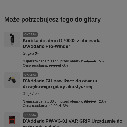
Może potrzebujesz tego do gitary
OKAZJA
Korbka do strun DP0002 z obcinarką
D'Addario Pro-Winder
56,26 zł
Najniższa cena z 30 dni przed obniżką:
53,09 zł
+5%
Cena regularna:
58,00 zł
-3%
OKAZJA
D'Addario GH nawilżacz do otworu
dźwiękowego gitary akustycznej
39,77 zł
Najniższa cena z 30 dni przed obniżką:
32,31 zł
+23%
Cena regularna:
41,00 zł
-3%
OKAZJA
D'Addario PW-VG-01 VARIGRIP Urządzenie do
ćwiczenia palców