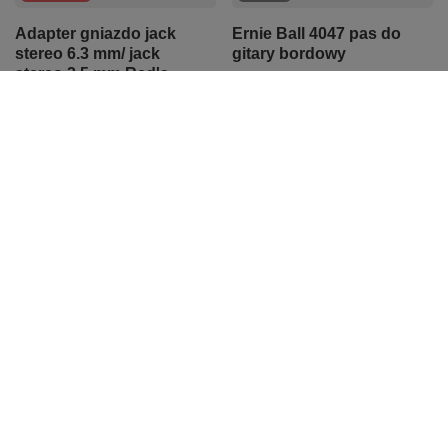
Adapter gniazdo jack
Ernie Ball 4047 pas do
stereo 6.3 mm/ jack
gitary bordowy
stereo 3.5 mm Red's
37,16 zł
Music R06
Najniższa cena z 30 dni przed
18,50 zł
obniżką:
35,79 zł
+3%
Cena regularna:
38,30 zł
-3%
Najniższa cena z 30 dni przed
obniżką:
19,06 zł
-2%
PROMOCJA
PROMOCJA
Strap lock Ernie Ball
Zestaw zamków do
5623 do gitary
paska Richter 1763
elektrycznej różowy
Strap Locks