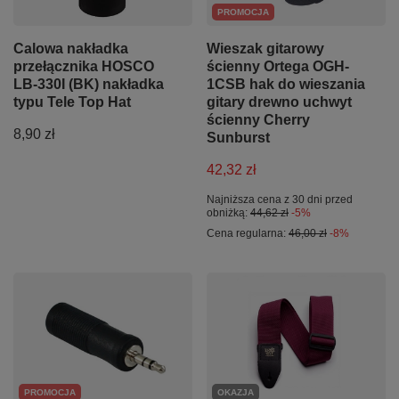
PROMOCJA
Calowa nakładka
Wieszak gitarowy
przełącznika HOSCO
ścienny Ortega OGH-
LB-330I (BK) nakładka
1CSB hak do wieszania
typu Tele Top Hat
gitary drewno uchwyt
ścienny Cherry
8,90 zł
Sunburst
42,32 zł
Najniższa cena z 30 dni przed
obniżką:
44,62 zł
-5%
Cena regularna:
46,00 zł
-8%
PROMOCJA
OKAZJA