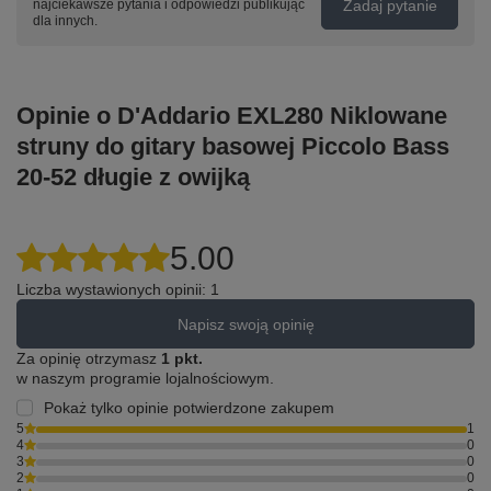
Zadaj pytanie
najciekawsze pytania i odpowiedzi publikując
dla innych.
Opinie o D'Addario EXL280 Niklowane
struny do gitary basowej Piccolo Bass
20-52 długie z owijką
5.00
Liczba wystawionych opinii: 1
Napisz swoją opinię
Za opinię otrzymasz
1 pkt.
w naszym programie lojalnościowym.
Pokaż tylko opinie potwierdzone zakupem
5
1
4
0
3
0
2
0