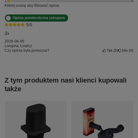
1
0
Kliknij ocenę aby filtrować opinie
Opinia potwierdzona zakupem
5/5
👍
2026-06-05
Longina, Łowicz
Czy opinia była pomocna?
Tak
0
Nie
0
Z tym produktem nasi klienci kupowali
także