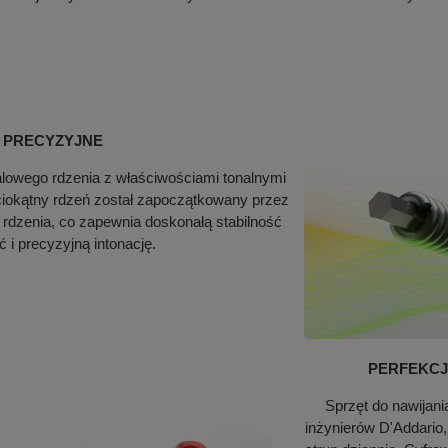
, PRECYZYJNE
alowego rdzenia z właściwościami tonalnymi
ściokątny rdzeń został zapoczątkowany przez
ię rdzenia, co zapewnia doskonałą stabilność
i precyzyjną intonację.
PERFEKCJA
Sprzęt do nawijani
inżynierów D'Addario,