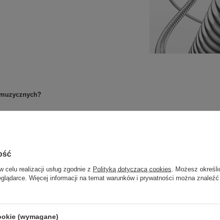
w muzycznych?
 gitary basowej, które sprawdzają się w wielu stylach muzycznych – 
owi oferują zrównoważone brzmienie, dobrą intonację i trwałość, c
ość
w celu realizacji usług zgodnie z
Polityką dotyczącą cookies
. Możesz określi
eglądarce. Więcej informacji na temat warunków i prywatności można znaleźć
 basowych?
cookie (wymagane)