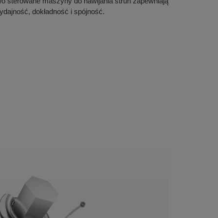
owo sterowane maszyny do nawijania strun zapewniają
ydajność, dokładność i spójność.