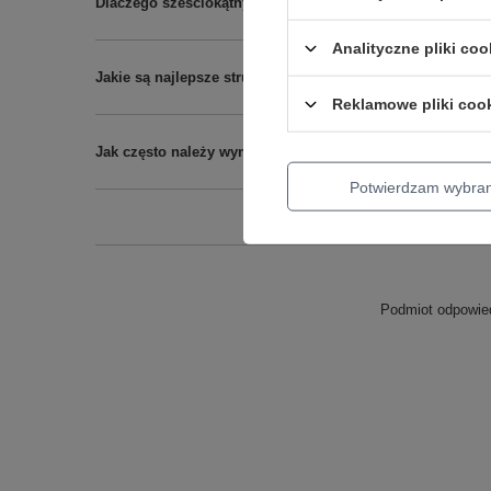
Dlaczego sześciokątny rdzeń w strunach do gitary basow
Analityczne pliki coo
Jakie są najlepsze struny basowe 45-100 dla średnioza
Reklamowe pliki coo
Jak często należy wymieniać struny w gitarze basowej pr
Potwierdzam wybra
Podmiot odpowied