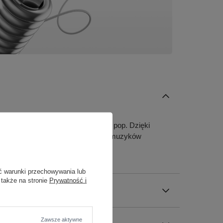
od rocka, przez jazz, po funk czy pop. Dzięki
o czyni je doskonałym wyborem dla muzyków
ć warunki przechowywania lub
 także na stronie
Prywatność i
Zawsze aktywne