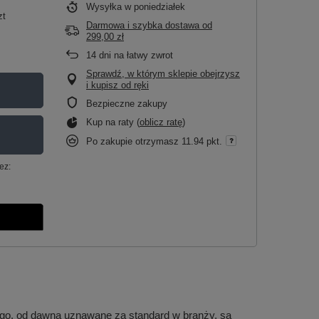
Wysyłka
w poniedziałek
zt
Darmowa i szybka dostawa
od
299,00 zł
14
dni na łatwy zwrot
Sprawdź, w którym sklepie obejrzysz
i kupisz od ręki
Bezpieczne zakupy
Kup na raty (
oblicz ratę
)
Po zakupie otrzymasz
11.94 pkt.
ez:
nego, od dawna uznawane za standard w branży, są