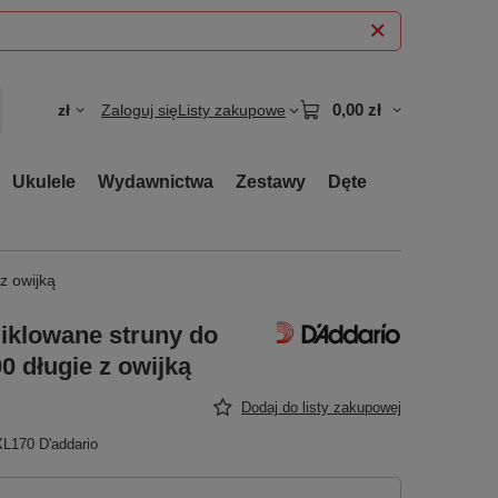
0,00 zł
zł
Zaloguj się
Listy zakupowe
Ukulele
Wydawnictwa
Zestawy
Dęte
z owijką
iklowane struny do
0 długie z owijką
Dodaj do listy zakupowej
XL170 D'addario