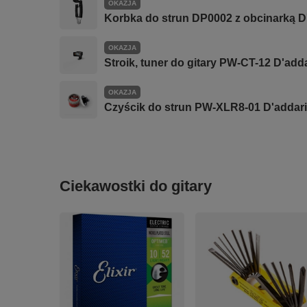
OKAZJA
Korbka do strun DP0002 z obcinarką D
OKAZJA
Stroik, tuner do gitary PW-CT-12 D'add
OKAZJA
Czyścik do strun PW-XLR8-01 D'addar
Ciekawostki do gitary