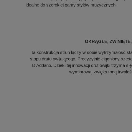
idealne do szerokiej gamy stylów muzycznych.
OKRĄGŁE, ZWINIĘTE
Ta konstrukcja strun łączy w sobie wytrzymałość st
stopu drutu owijającego. Precyzyjnie ciągniony sze
D'Addario. Dzięki tej innowacji drut owijki trzyma s
wymiarową, zwiększoną trwałość 