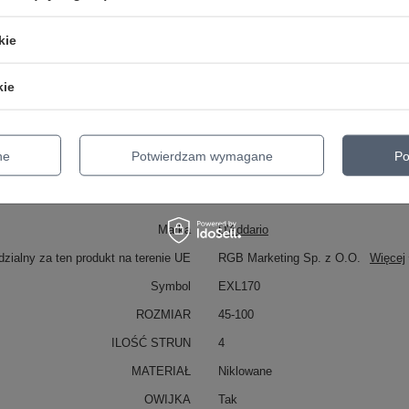
ej ma znaczenie?
kie
awansowanych muzyków?
kie
zy regularnym graniu?
ne
Potwierdzam wymagane
Po
Marka
D'Addario
zialny za ten produkt na terenie UE
RGB Marketing Sp. z O.O.
Więcej
Symbol
EXL170
ROZMIAR
45-100
ILOŚĆ STRUN
4
MATERIAŁ
Niklowane
OWIJKA
Tak