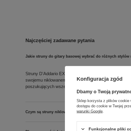
Najczęściej zadawane pytania
Jakie struny do gitary basowej wybrać do różnych styló
Struny D'Addario EXL170 to uniwersalne rozwiązanie do
Konfiguracja zgód
swojemu niklowanemu owinięciu i precyzyjnemu rdzeni
poszukujących wszechstronnych strun basowych.
Dbamy o Twoją prywatn
Sklep korzysta z plików cookie 
dostępu do cookie w Twojej prz
warunki Google
.
Czym są struny niklowane i jakie mają zalety w gitarach
Funkcjonalne pliki 