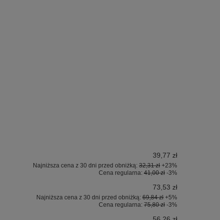
39,77 zł
Najniższa cena z 30 dni przed obniżką:
32,31 zł
+23%
Cena regularna:
41,00 zł
-3%
73,53 zł
Najniższa cena z 30 dni przed obniżką:
69,84 zł
+5%
Cena regularna:
75,80 zł
-3%
56,26 zł