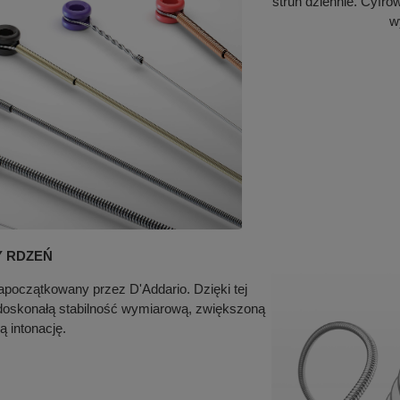
strun dziennie. Cyfr
w
Y RDZEŃ
apoczątkowany przez D'Addario. Dzięki tej
a doskonałą stabilność wymiarową, zwiększoną
ą intonację.