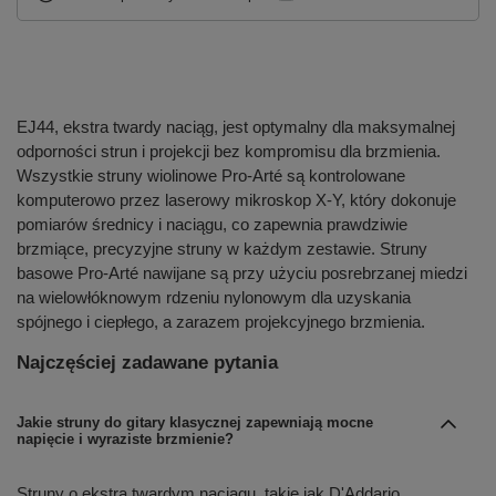
EJ44, ekstra twardy naciąg, jest optymalny dla maksymalnej
odporności strun i projekcji bez kompromisu dla brzmienia.
Wszystkie struny wiolinowe Pro-Arté są kontrolowane
komputerowo przez laserowy mikroskop X-Y, który dokonuje
pomiarów średnicy i naciągu, co zapewnia prawdziwie
brzmiące, precyzyjne struny w każdym zestawie. Struny
basowe Pro-Arté nawijane są przy użyciu posrebrzanej miedzi
na wielowłóknowym rdzeniu nylonowym dla uzyskania
spójnego i ciepłego, a zarazem projekcyjnego brzmienia.
Najczęściej zadawane pytania
Jakie struny do gitary klasycznej zapewniają mocne
napięcie i wyraziste brzmienie?
Struny o ekstra twardym naciągu, takie jak D'Addario