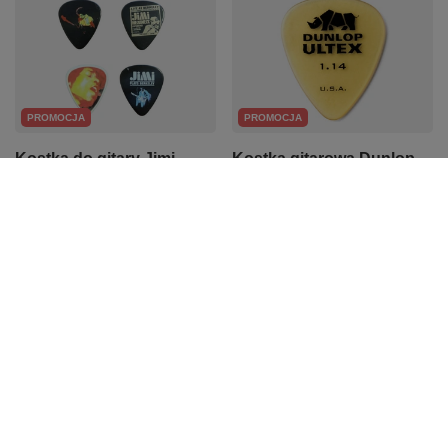
PROMOCJA
PROMOCJA
Kostka do gitary Jimi
Kostka gitarowa Dunlop
Hendrix Electric
Ultex Standard 1.14mm
Ladyland Dunlop
3,96 zł
JHP03H Heavy
Najniższa cena z 30 dni przed
7,24 zł
obniżką:
4,08 zł
-2%
Najniższa cena z 30 dni przed
obniżką:
7,46 zł
-2%
Z naszego bloga