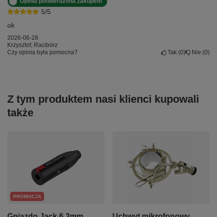
Opinia potwierdzona zakupem
5/5
ok
2026-06-28
Krzysztof, Racibórz
Czy opinia była pomocna?
Tak
0
Nie
0
Z tym produktem nasi klienci kupowali
także
PROMOCJA
Gniazdo Jack 6.3mm
Uchwyt mikrofonowy