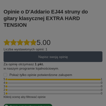
Opinie o D'Addario EJ44 struny do
gitary klasycznej EXTRA HARD
TENSION
5.00
Liczba wystawionych opinii: 1
Napisz swoją opinię
Za opinię otrzymasz
1 pkt.
w naszym programie lojalnościowym.
Pokaż tylko opinie potwierdzone zakupem
5
1
4
0
3
0
2
0
1
0
Kliknij ocenę aby filtrować opinie