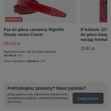
PROMOCJA
Pas do gitary czerwony RightOn
D'Addario J270
Steady series Charm
do gitary klasy
naciąg normalny
161,02 zł
15,91 zł
Najniższa cena z 30 dni przed obniżką:
167,85 zł
-4%
Cena regularna:
166,00 zł
-3%
Potrzebujesz pomocy? Masz pytania?
Zadaj pytanie a my odpowiemy niezwłocznie,
Zadaj pytanie
najciekawsze pytania i odpowiedzi publikując
dla innych.