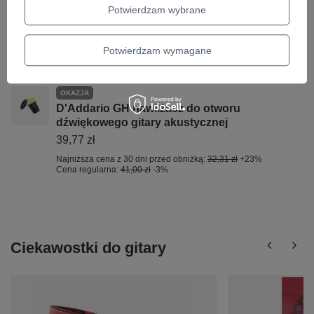
Potwierdzam wybrane
Najniższa cena z 30 dni przed obniżką:
69,84 zł
+5%
Cena regularna:
75,80 zł
-3%
Gitara klasyczna 4/4 La Mancha Rubi CM
Potwierdzam wymagane
1 104,16 zł
OKAZJA
D'Addario GH nawilżacz do otworu
dźwiękowego gitary akustycznej
39,77 zł
Najniższa cena z 30 dni przed obniżką:
32,31 zł
+23%
Cena regularna:
41,00 zł
-3%
Ciekawostki do gitary