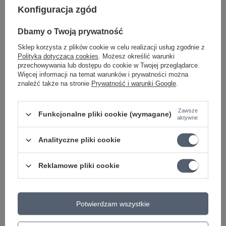
Konfiguracja zgód
Może potrzebujesz tego do gitary
Dbamy o Twoją prywatność
Sklep korzysta z plików cookie w celu realizacji usług zgodnie z
OKAZJA
Polityką dotyczącą cookies
. Możesz określić warunki
Czyścik do strun PW-XLR8-01 D'addario
przechowywania lub dostępu do cookie w Twojej przeglądarce.
Więcej informacji na temat warunków i prywatności można
37,54 zł
znaleźć także na stronie
Prywatność i warunki Google
.
Najniższa cena z 30 dni przed obniżką:
36,64 zł
+2%
Cena regularna:
38,70 zł
-3%
Zawsze
Funkcjonalne pliki cookie (wymagane)
OKAZJA
aktywne
Korbka do strun DP0002 z obcinarką
D'Addario Pro-Winder
Analityczne pliki cookie
56,26 zł
Najniższa cena z 30 dni przed obniżką:
53,09 zł
+5%
Reklamowe pliki cookie
Cena regularna:
58,00 zł
-3%
OKAZJA
D'Addario PW-VG-01 VARIGRIP Urządzenie do
Potwierdzam wszystkie
ćwiczenia palców
73,53 zł