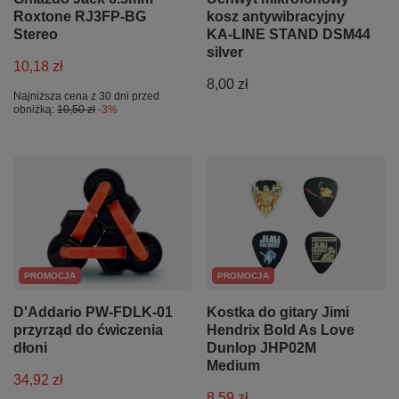
Roxtone RJ3FP-BG
kosz antywibracyjny
Stereo
KA-LINE STAND DSM44
silver
10,18 zł
8,00 zł
Najniższa cena z 30 dni przed
obniżką:
10,50 zł
-3%
PROMOCJA
PROMOCJA
D'Addario PW-FDLK-01
Kostka do gitary Jimi
przyrząd do ćwiczenia
Hendrix Bold As Love
dłoni
Dunlop JHP02M
Medium
34,92 zł
8,59 zł