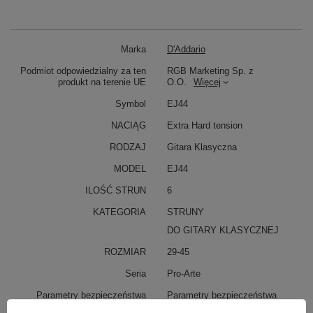
Marka
D'Addario
Podmiot odpowiedzialny za ten
RGB Marketing Sp. z
produkt na terenie UE
O.O.
Więcej
Symbol
EJ44
NACIĄG
Extra Hard tension
RODZAJ
Gitara Klasyczna
MODEL
EJ44
ILOŚĆ STRUN
6
KATEGORIA
STRUNY
DO GITARY KLASYCZNEJ
ROZMIAR
29-45
Seria
Pro-Arte
Parametry bezpieczeństwa
Parametry bezpieczeństwa