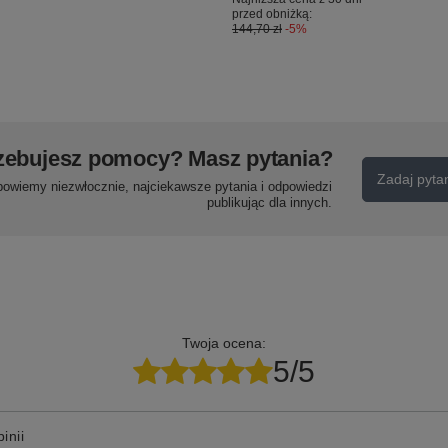
przed obniżką:
144,70 zł
-5%
zebujesz pomocy? Masz pytania?
Zadaj pyta
powiemy niezwłocznie, najciekawsze pytania i odpowiedzi
publikując dla innych.
Twoja ocena:
5/5
inii