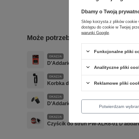
Dbamy o Twoją prywatn
Sklep korzysta z plików cookie 
dostępu do cookie w Twojej prz
warunki Google
.
Może potrzebujesz tego do gitary
Funkcjonalne pliki 
OKAZJA
D'Addario PW-VG-01 VARIGRIP Urządze
Analityczne pliki coo
OKAZJA
Reklamowe pliki coo
Korbka do strun DP0002 z obcinarką D
OKAZJA
D'Addario GH nawilżacz do otworu dźw
Potwierdzam wybra
OKAZJA
Czyścik do strun PW-XLR8-01 D'addar