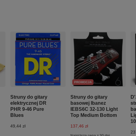
PROMOCJA
Struny do gitary
Struny do gitary
D'
elektrycznej DR
basowej Ibanez
st
PHR 9-46 Pure
IEBS6C 32-130 Light
ba
Blues
Top Medium Bottom
Li
10
49,44 zł
137,46 zł
23
Najniższa cena z 30 dni