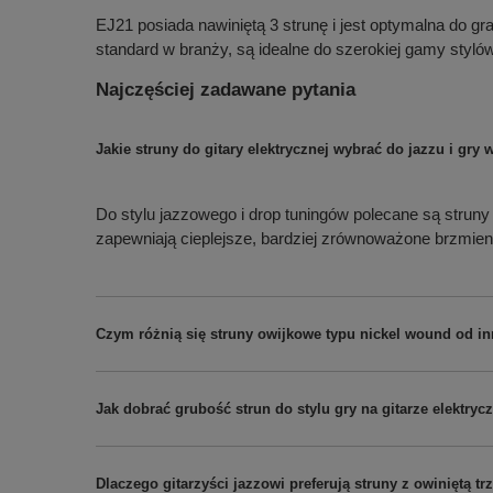
EJ21 posiada nawiniętą 3 strunę i jest optymalna do gr
standard w branży, są idealne do szerokiej gamy styl
Najczęściej zadawane pytania
Jakie struny do gitary elektrycznej wybrać do jazzu i gry 
Do stylu jazzowego i drop tuningów polecane są struny o
zapewniają cieplejsze, bardziej zrównoważone brzmieni
Czym różnią się struny owijkowe typu nickel wound od i
Jak dobrać grubość strun do stylu gry na gitarze elektryc
Dlaczego gitarzyści jazzowi preferują struny z owiniętą tr