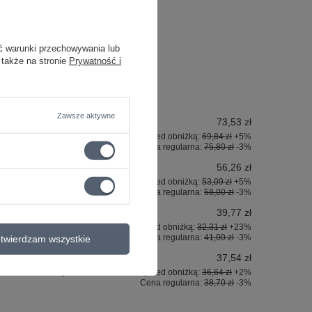
ć warunki przechowywania lub
 także na stronie
Prywatność i
Zawsze aktywne
73,53 zł
Najniższa cena z 30 dni przed obniżką:
69,84 zł
+5%
Cena regularna:
75,80 zł
-3%
56,26 zł
Najniższa cena z 30 dni przed obniżką:
53,09 zł
+5%
Cena regularna:
58,00 zł
-3%
39,77 zł
Najniższa cena z 30 dni przed obniżką:
32,31 zł
+23%
Cena regularna:
41,00 zł
-3%
twierdzam wszystkie
37,54 zł
Najniższa cena z 30 dni przed obniżką:
36,64 zł
+2%
Cena regularna:
38,70 zł
-3%