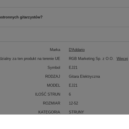
chstronnych gitarzystów?
Marka
D'Addario
zialny za ten produkt na terenie UE
RGB Marketing Sp. z O.O.
Więcej
Symbol
EJ21
RODZAJ
Gitara Elektryczna
MODEL
EJ21
ILOŚĆ STRUN
6
ROZMIAR
12-52
KATEGORIA
STRUNY
DO GITARY ELEKTRYCZNEJ
Seria
XL Nickel Wound