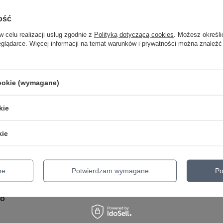
Parametry bezpieczeństwa
Parametry bezpieczeństwa
ość
w celu realizacji usług zgodnie z
Polityką dotyczącą cookies
. Możesz określi
eglądarce. Więcej informacji na temat warunków i prywatności można znaleźć
cookie (wymagane)
nie do ćwiczenia palców
kie
kie
'Addario Pro-Winder
iękowego gitary akustycznej
ne
Potwierdzam wymagane
Po
io