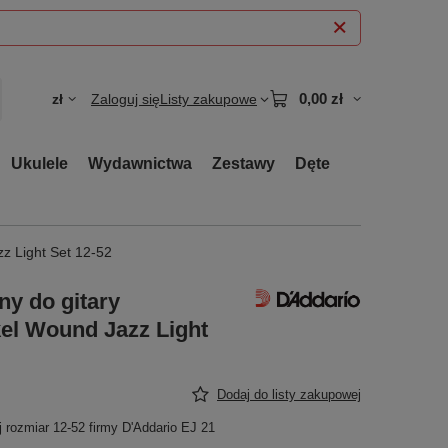
0,00 zł
zł
Zaloguj się
Listy zakupowe
Ukulele
Wydawnictwa
Zestawy
Dęte
zz Light Set 12-52
ny do gitary
kel Wound Jazz Light
Dodaj do listy zakupowej
j rozmiar 12-52 firmy D'Addario EJ 21