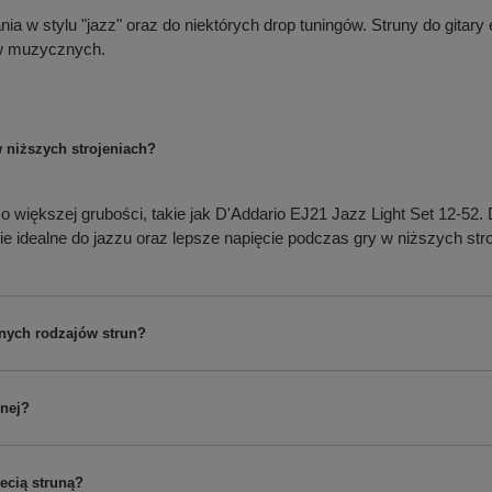
ania w stylu "jazz" oraz do niektórych drop tuningów. Struny do git
ów muzycznych.
w niższych strojeniach?
 większej grubości, takie jak D'Addario EJ21 Jazz Light Set 12-52. Dzi
e idealne do jazzu oraz lepsze napięcie podczas gry w niższych stro
nnych rodzajów strun?
znej?
zecią struną?