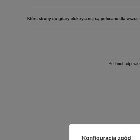
Które struny do gitary elektrycznej są polecane dla wsze
Podmiot odpowied
Konfiguracja zgód